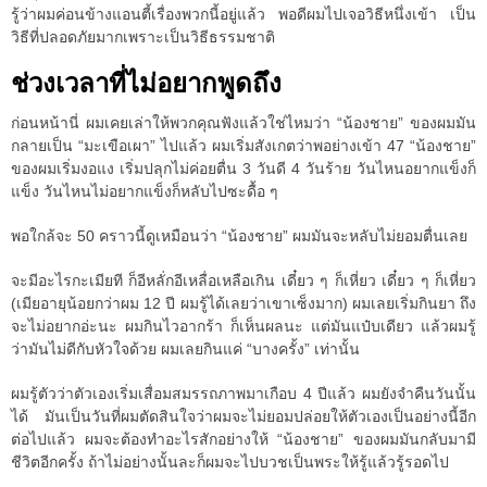
รู้ว่าผมค่อนข้างแอนตี้เรื่องพวกนี้อยู่แล้ว พอดีผมไปเจอวิธีหนึ่งเข้า เป็น
วิธีที่ปลอดภัยมากเพราะเป็นวิธีธรรมชาติ
ช่วงเวลาที่ไม่อยากพูดถึง
ก่อนหน้านี่ ผมเคยเล่าให้พวกคุณฟังแล้วใช่ไหมว่า “น้องชาย” ของผมมัน
กลายเป็น “มะเขือเผา” ไปแล้ว ผมเริ่มสังเกตว่าพอย่างเข้า 47 “น้องชาย”
ของผมเริ่มงอแง เริ่มปลุกไม่ค่อยตื่น 3 วันดี 4 วันร้าย วันไหนอยากแข็งก็
แข็ง วันไหนไม่อยากแข็งก็หลับไปซะดื้อ ๆ
พอใกล้จะ 50 คราวนี้ดูเหมือนว่า “น้องชาย” ผมมันจะหลับไม่ยอมตื่นเลย
จะมีอะไรกะเมียที ก็อีหลั่กอีเหลื่อเหลือเกิน เดี๋ยว ๆ ก็เหี่ยว เดี๋ยว ๆ ก็เหี่ยว
(เมียอายุน้อยกว่าผม 12 ปี ผมรู้ได้เลยว่าเขาเซ็งมาก) ผมเลยเริ่มกินยา ถึง
จะไม่อยากอ่ะนะ ผมกินไวอากร้า ก็เห็นผลนะ แต่มันแป๋บเดียว แล้วผมรู้
ว่ามันไม่ดีกับหัวใจด้วย ผมเลยกินแค่ “บางครั้ง” เท่านั้น
ผมรู้ตัวว่าตัวเองเริ่มเสื่อมสมรรถภาพมาเกือบ 4 ปีแล้ว ผมยังจำคืนวันนั้น
ได้ มันเป็นวันที่ผมตัดสินใจว่าผมจะไม่ยอมปล่อยให้ตัวเองเป็นอย่างนี้อีก
ต่อไปแล้ว ผมจะต้องทำอะไรสักอย่างให้ “น้องชาย” ของผมมันกลับมามี
ชีวิตอีกครั้ง ถ้าไม่อย่างนั้นละก็ผมจะไปบวชเป็นพระให้รู้แล้วรู้รอดไป