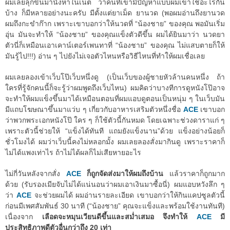
ผมเลยลุกขึ้นมานั่งหาในเน็ต ว่าคนที่เขามีปัญหาแบบผมเขาใช้อะไรกัน
บ้าง ก็มีหลายอย่างนะครับ มีตั้งแต่ยาเม็ด ยานวด (พอผมอ่านถึงยานวด
ผมถึงกะขำก๊าก เพราะเขาบอกว่าให้นวดที่ “น้องชาย” ของคุณ พอมันเริ่ม
อุ่น มันจะทำให้ “น้องชาย” ของคุณแข็งตัวดีขึ้น ผมได้ยินมาว่า นวดยา
ตัวนี่ก็เหมือนเอาเคาน์เตอร์เพนทาที่ “น้องชาย” ของคุณ ไม่แสบตายก็ให้
มันรู้ไป!!!) อ่าน ๆ ไปยังไม่เจอตัวไหนหรือวิธีไหนที่ทำให้ผมเชื่อเลย
ผมเลยลองเข้าเว็บโป๊เว็บหนึ่งดู (เป็นเว็บของผู้ชายหัวล้านคนหนึ่ง ถ้า
ใครที่รู้จักคนนี้ก็จะรู้ว่าผมพูดถึงเว็บไหน) ผมคิดว่าบางทีการดูหนังโป๊อาจ
จะทำให้ผมแข็งขึ้นมาได้เหมือนตอนที่ผมแอบดูตอนเป็นหนุ่ม ๆ ในเว็บมัน
มีแถบโฆษณาขึ้นมาแว่บ ๆ เกี่ยวกับอาหารเสริมตัวหนึ่งชื่อ
ACE
เขาบอก
ว่าพวกพระเอกหนังโป๊ ใคร ๆ ก็ใช้ตัวนี้กันหมด โดยเฉพาะช่วงดาราแก่ ๆ
เพราะตัวนี้ช่วยให้ “แข็งได้ทันที แถมยังแข็งนาน”ด้วย แข็งอย่างน้อยก็
ชั่วโมงได้ ผมว่าเว็บนี้คงไม่หลอกมั้ง ผมเลยลองสั่งมากินดู เพราะราคาก็
ไม่ได้แพงเท่าไร ถ้าไม่ได้ผลก็ไม่เสียหายอะไร
ไม่กี่วันหลังจากสั่ง
ACE
ก็ถูกจัดส่งมาให้ผมถึงบ้าน
แล้วราคาก็ถูกมาก
ด้วย (รับรองเมียจับไม่ได้แน่นอนว่าผมเอาเงินมาซื้อนี่) ผมแอบหวังลึก ๆ
ว่า
ACE
จะช่วยผมได้ ผมอ่านรายละเอียด เขาบอกว่าให้กินแคปซูลตัวนี้
ก่อนมีเพศสัมพันธ์ 30 นาที (“น้องชาย” คุณจะแข็งและพร้อมใช้งานทันที)
เนื่องจาก
เลือดจะหมุนเวียนดีขึ้นและสม่ำเสมอ จึงทำให้
ACE
มี
ประสิทธิภาพดีตัวอื่นกว่าถึง 20 เท่า