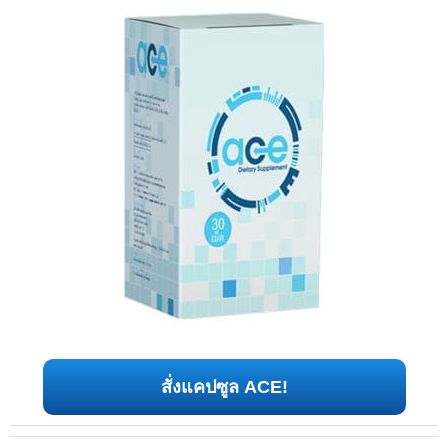
สั่งแคปซูล ACE!