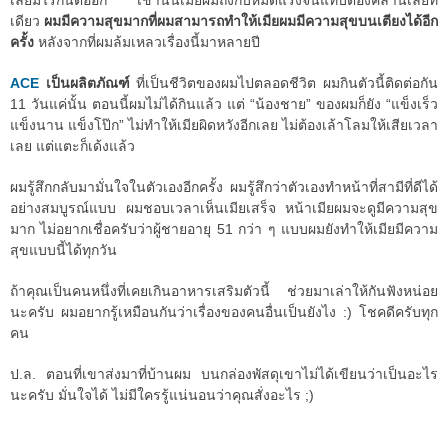
เลยมีไรกันต่ออีก เช้านั้นเมียผมถึงกับหมดแรงจนแทบต้องคลานเลยที
เดียว
ผมมีความสุขมากที่ผมสามารถทำให้เมียผมมีความสุขบนเตียงได้อีก
ครั้ง
หลังจากที่ผมล้มเหลวเรื่องนี้มาหลายปี
ACE
เป็นผลิตภัณฑ์
ที่เป็นชีวิตของผมไปตลอดชีวิต ผมกินตัวนี้ติดต่อกัน
11 วันแค่นั้น ตอนนี้ผมไม่ได้กินแล้ว แต่ “น้องชาย” ของผมก็ยัง “แข็งเร็ว
แข็งนาน แข็งโป๊ก” ไม่ทำให้เมียผิดหวังอีกเลย ไม่ต้องเล้าโลมให้เสียเวลา
เลย แต่แตะก็เด้งแล้ว
ผมรู้สึกกลับมามั่นใจในตัวเองอีกครั้ง ผมรู้สึกว่าตัวเองทำหน้าที่สามีที่ดีได้
อย่างสมบูรณ์แบบ ผมชอบเวลาเห็นเมียเสร็จ หน้าเมียผมจะดูมีความสุข
มาก ไม่อยากเชื่อครับว่าผู้ชายอายุ 51 กว่า ๆ แบบผมยังทำให้เมียมีความ
สุขแบบนี้ได้ทุกวัน
ถ้าคุณเป็นคนหนึ่งที่เคยเกินอาหารเสริมตัวนี้ ช่วยมาเล่าให้กันฟังหน่อย
นะครับ ผมอยากรู้เหมือนกันว่าเรื่องของคนอื่นเป็นยังไง :) โชคดีครับทุก
คน
ป.ล. ตอนที่เขาส่งมาที่บ้านผม บนกล่องพัสดุเขาไม่ได้เขียนว่าเป็นอะไร
นะครับ มั่นใจได้ ไม่มีใครรู้แน่นอนว่าคุณสั่งอะไร ;)