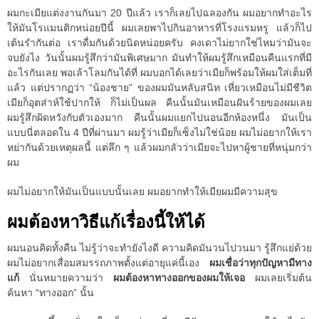
ผมกะเมียแต่งงานกันมา 20 ปีแล้ว เราก็เลยไปฉลองกัน ผมอยากทำอะไร
ให้มันโรแมนติกหน่อยปีนี้ ผมเลยพาไปกินอาหารที่โรงแรมหรู แล้วก็ไป
เต้นรำกันต่อ เราดื่มกันด้วยนิดหน่อยครับ คงเดาไม่ยากใช่ไหมว่ามันจะ
จบยังไง วันนั้นผมรู้สึกว่ามันพิเศษมาก มันทำให้ผมรู้สึกเหมือนคืนแรกที่มี
อะไรกันเลย พอเล้าโลมกันได้ที่ ผมบอกได้เลยว่าเมียก็พร้อมให้ผมใส่เต็มที่
แล้ว แต่ปรากฏว่า “น้องชาย” ของผมมันหลับสนิท เหี่ยวเหมือนไม่มีชีวิต
เมียก็อุตส่าห์ใช้ปากให้ ก็ไม่เป็นผล คืนนั้นมันเหมือนฝันร้ายของผมเลย
ผมรู้สึกผิดหวังกับตัวเองมาก คืนนั้นผมแยกไปนอนอีกห้องหนึ่ง มันเป็น
แบบนี่ตลอดใน 4 ปีที่ผ่านมา ผมรู้ว่าเมียก็เซ็งไม่ใช่น้อย ผมไม่อยากให้เรา
หย่ากันด้วยเหตุผลนี้ แต่ลึก ๆ แล้วผมกลัวว่าเมียจะไปหาผู้ชายที่หนุ่มกว่า
ผม
ผมไม่อยากให้มันเป็นแบบนั้นเลย ผมอยากทำให้เมียผมมีความสุข
ผมต้องหาวิธีแก้เรื่องนี้ให้ได้
ผมนอนคิดทั้งคืน ไม่รู้ว่าจะทำยังไงดี ความคิดมันวนไปวนมา รู้สึกแย่ด้วย
ผมไม่อยากเสื่อมสมรรถภาพตั้งแต่อายุแค่นี้เอง
ผมเชื่อว่าทุกปัญหามีทาง
แก้
นั่นหมายความว่า
ผมต้องหาทางออกของผมให้เจอ
ผมเลยเริ่มต้น
ค้นหา “ทางออก” นั้น