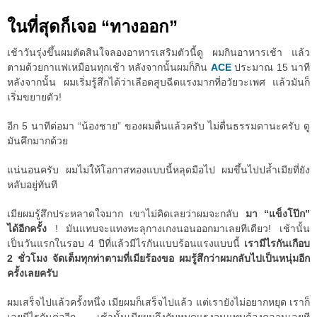
ในที่สุดก็เจอ “ทางออก”
เช้าวันรุ่งขึ้นผมตัดสินใจลองอาหารเสริมตัวนี้ดู ผมกินอาหารเช้า แล้ว
ตามด้วยกาแฟเหมือนทุกเช้า หลังจากนั้นผมก็กิน
ACE
ประมาณ 15 นาที
หลังจากนั้น ผมเริ่มรู้สึกได้ว่าเลือดสูบฉีดแรงมากที่อวัยวะเพศ แล้วมันก็
เริ่มขยายตัว!
อีก 5 นาทีต่อมา “น้องชาย” ของผมตื่นแล้วครับ ไม่ตื่นธรรมดานะครับ ดู
มันคึกมากด้วย
แน่นอนครับ ผมไม่ให้โอกาสทองแบบนี้หลุดมือไป ผมขึ้นไปปล้ำเมียที่ยัง
หลับอยู่ทันที
เมียผมรู้สึกประหลาดใจมาก เขาไม่คิดเลยว่าผมจะกลับ
มา “แข็งโป๊ก”
ได้อีกครั้ง
! มันแทบจะแทงทะลุกางเกงนอนออกมาเลยทีเดียว! เช้านั้น
เป็นวันแรกในรอบ 4 ปีที่แล้วมีไรกันแบบร้อนแรงแบบนี้
เรามีไรกันเกือบ
2 ชั่วโมง จัดเต็มทุกท่าตามที่เมียร้องขอ ผมรู้สึกว่าผมกลับไปเป็นหนุ่มอีก
ครั้งเลยครับ
ผมเสร็จไปแล้วครั้งหนึ่ง เมียผมก็เสร็จไปแล้ว แต่เรายังไม่อยากหยุด เราก็