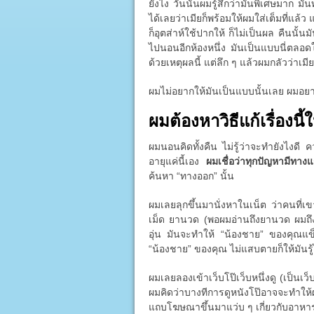
ยังไง วันนั้นผมรู้สึกว่ามันพิเศษมาก มั
ได้เลยว่าเมียก็พร้อมให้ผมใส่เต็มที่แล้
ก็อุตส่าห์ใช้ปากให้ ก็ไม่เป็นผล คืนนั้
ไปนอนอีกห้องหนึ่ง มันเป็นแบบนี่ตลอดใน
ด้วยเหตุผลนี้ แต่ลึก ๆ แล้วผมกลัวว่าเมี
ผมไม่อยากให้มันเป็นแบบนั้นเลย ผมอย
ผมต้องหาวิธีแก้เรื่องนี้ใ
ผมนอนคิดทั้งคืน ไม่รู้ว่าจะทำยังไงดี
อายุแค่นี้เอง
ผมเชื่อว่าทุกปัญหามีทาง
ค้นหา “ทางออก” นั้น
ผมเลยลุกขึ้นมานั่งหาในเน็ต ว่าคนที่เ
เม็ด ยานวด (พอผมอ่านถึงยานวด ผมถึง
อุ่น มันจะทำให้ “น้องชาย” ของคุณแข็ง
“น้องชาย” ของคุณ ไม่แสบตายก็ให้มันรู้ไ
ผมเลยลองเข้าเว็บโป๊เว็บหนึ่งดู (เป็นเว็บ
ผมคิดว่าบางทีการดูหนังโป๊อาจจะทำให
แถบโฆษณาขึ้นมาแว่บ ๆ เกี่ยวกับอาหารเ