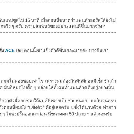
จากกินแคปซูลไป 15 นาที เมื่อก่อนนี้ขนาดว่าแฟนทำออรัลให้ยังไม่
ากจริง ๆ ครับ ความสัมพันธ์ของผมกะแฟนดีขึ้นมากจริง ๆ
ั่ง
ACE
เลย ตอนนี้เขาแข็งตัวดีขึ้นเยอะมากค่ะ บางคืนเรา
แต่ผมไม่ค่อยชอบเท่าไร เพราะผมต้องกินทันทีก่อนมีเซ็กซ์ แล้ว
 มันก็หมดไปดื้อ ๆ ปล่อยให้ทั้งผมทั้งแฟนค้างเติ่งอยู่อย่างนั้น
สึกว่าตัวนี้ค่อยช่วยให้ผมเป็นชายเต็มชายหน่อย พอกินจนครบ
งตอนนี้ผมยัง “แข็งตัว” ดีอยู่เลยครับ แข็งได้นานด้วย ท่ายาก
มง ๆ ไม่พุ่งปรี๊ดออกมาก่อน นี่ขนาดผม 50 ปลาย ๆ แล้วนะครับ