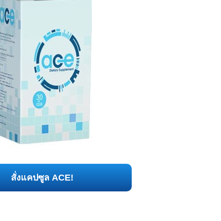
สั่งแคปซูล ACE!