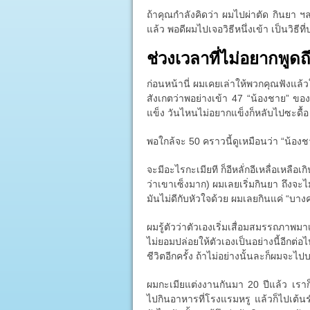
ถ้าคุณกำลังคิดว่า ผมไปผ่าตัด กินยา ฯลฯ
แล้ว พอดีผมไปเจอวิธีหนึ่งเข้า เป็นวิธี
ช่วงเวลาที่ไม่อยากพูดถ
ก่อนหน้านี่ ผมเคยเล่าให้พวกคุณฟังแล้
สังเกตว่าพอย่างเข้า 47 “น้องชาย” ของผ
แข็ง วันไหนไม่อยากแข็งก็หลับไปซะดื้อ
พอใกล้จะ 50 คราวนี้ดูเหมือนว่า “น้อง
จะมีอะไรกะเมียที ก็อีหลั่กอีเหลื่อเหลือเกิ
ว่าเขาเซ็งมาก) ผมเลยเริ่มกินยา ถึงจะไ
มันไม่ดีกับหัวใจด้วย ผมเลยกินแค่ “บางครั
ผมรู้ตัวว่าตัวเองเริ่มเสื่อมสมรรถภาพมา
ไม่ยอมปล่อยให้ตัวเองเป็นอย่างนี้อีก
ชีวิตอีกครั้ง ถ้าไม่อย่างนั้นละก็ผมจะไป
ผมกะเมียแต่งงานกันมา 20 ปีแล้ว เรา
ไปกินอาหารที่โรงแรมหรู แล้วก็ไปเต้น