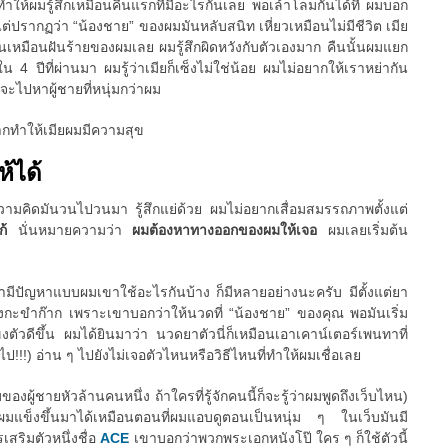
นทำให้ผมรู้สึกเหมือนคืนแรกที่มีอะไรกันเลย พอเล้าโลมกันได้ที่ ผมบอก
ว แต่ปรากฏว่า “น้องชาย” ของผมมันหลับสนิท เหี่ยวเหมือนไม่มีชีวิต เมีย
นมันเหมือนฝันร้ายของผมเลย ผมรู้สึกผิดหวังกับตัวเองมาก คืนนั้นผมแยก
 4 ปีที่ผ่านมา ผมรู้ว่าเมียก็เซ็งไม่ใช่น้อย ผมไม่อยากให้เราหย่ากัน
ยจะไปหาผู้ชายที่หนุ่มกว่าผม
ากทำให้เมียผมมีความสุข
ห้ได้
 ความคิดมันวนไปวนมา รู้สึกแย่ด้วย ผมไม่อยากเสื่อมสมรรถภาพตั้งแต่
แก้
นั่นหมายความว่า
ผมต้องหาทางออกของผมให้เจอ
ผมเลยเริ่มต้น
ขามีปัญหาแบบผมเขาใช้อะไรกันบ้าง ก็มีหลายอย่างนะครับ มีตั้งแต่ยา
กะขำก๊าก เพราะเขาบอกว่าให้นวดที่ “น้องชาย” ของคุณ พอมันเริ่ม
ตัวดีขึ้น ผมได้ยินมาว่า นวดยาตัวนี่ก็เหมือนเอาเคาน์เตอร์เพนทาที่
ป!!!) อ่าน ๆ ไปยังไม่เจอตัวไหนหรือวิธีไหนที่ทำให้ผมเชื่อเลย
ของผู้ชายหัวล้านคนหนึ่ง ถ้าใครที่รู้จักคนนี้ก็จะรู้ว่าผมพูดถึงเว็บไหน)
้ผมแข็งขึ้นมาได้เหมือนตอนที่ผมแอบดูตอนเป็นหนุ่ม ๆ ในเว็บมันมี
สริมตัวหนึ่งชื่อ
ACE
เขาบอกว่าพวกพระเอกหนังโป๊ ใคร ๆ ก็ใช้ตัวนี้