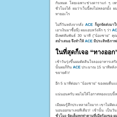
กันหมด โดยเฉพาะช่วงดาราแก่ ๆ เพราะต
ชั่วโมงได้ ผมว่าเว็บนี้คงไม่หลอกมั้ง ผ
หายอะไร
ไม่กี่วันหลังจากสั่ง
ACE
ก็ถูกจัดส่งมา
เอาเงินมาซื้อนี่) ผมแอบหวังลึก ๆ ว่า
A
มีเพศสัมพันธ์ 30 นาที (“น้องชาย” คุ
สม่ำเสมอ จึงทำให้
ACE
มีประสิทธิภาพดี
ในที่สุดก็เจอ “ทางออก
เช้าวันรุ่งขึ้นผมตัดสินใจลองอาหารเส
นั้นผมก็กิน
ACE
ประมาณ 15 นาทีหลังจากน
ขยายตัว!
อีก 5 นาทีต่อมา “น้องชาย” ของผมตื่นแ
แน่นอนครับ ผมไม่ให้โอกาสทองแบบนี้หลุด
เมียผมรู้สึกประหลาดใจมาก เขาไม่คิด
นอนออกมาเลยทีเดียว! เช้านั้น เป็นว
ชั่วโมง จัดเต็มทุกท่าตามที่เมียร้องขอ ผ