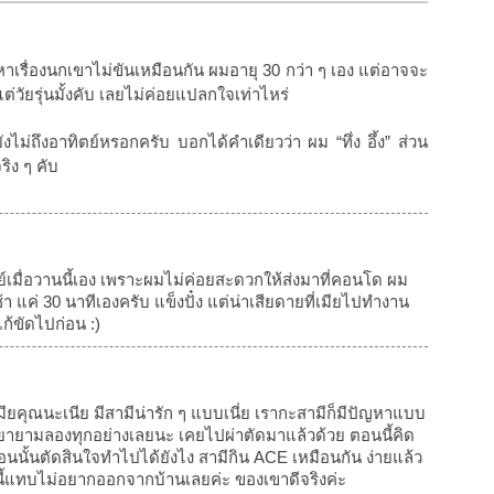
เรื่องนกเขาไม่ขันเหมือนกัน ผมอายุ 30 กว่า ๆ เอง แต่อาจจะ
แต่วัยรุ่นมั้งคับ เลยไม่ค่อยแปลกใจเท่าไหร่
ยังไม่ถึงอาทิตย์หรอกครับ บอกได้คำเดียวว่า ผม “ทึ่ง อึ้ง” ส่วน
ริง ๆ คับ
ย์เมื่อวานนี้เอง เพราะผมไม่ค่อยสะดวกให้ส่งมาที่คอนโด ผม
 แค่ 30 นาทีเองครับ แข็งปั๋ง แต่น่าเสียดายที่เมียไปทำงาน
ก้ขัดไปก่อน :)
มียคุณนะเนีย มีสามีน่ารัก ๆ แบบเนี่ย เรากะสามีก็มีปัญหาแบบ
ก็พยายามลองทุกอย่างเลยนะ เคยไปผ่าตัดมาแล้วด้วย ตอนนี้คิด
้ตอนนั้นตัดสินใจทำไปได้ยังไง สามีกิน ACE เหมือนกัน ง่ายแล้ว
ี้แทบไม่อยากออกจากบ้านเลยค่ะ ของเขาดีจริงค่ะ