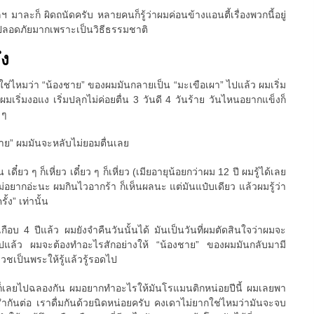
 มาละก็ ผิดถนัดครับ หลายคนก็รู้ว่าผมค่อนข้างแอนตี้เรื่องพวกนี้อยู่
ที่ปลอดภัยมากเพราะเป็นวิธีธรรมชาติ
ึง
วใช่ไหมว่า “น้องชาย” ของผมมันกลายเป็น “มะเขือเผา” ไปแล้ว ผมเริ่ม
มเริ่มงอแง เริ่มปลุกไม่ค่อยตื่น 3 วันดี 4 วันร้าย วันไหนอยากแข็งก็
 ๆ
ชาย” ผมมันจะหลับไม่ยอมตื่นเลย
น เดี๋ยว ๆ ก็เหี่ยว เดี๋ยว ๆ ก็เหี่ยว (เมียอายุน้อยกว่าผม 12 ปี ผมรู้ได้เลย
ม่อยากอ่ะนะ ผมกินไวอากร้า ก็เห็นผลนะ แต่มันแป๋บเดียว แล้วผมรู้ว่า
้ง” เท่านั้น
เกือบ 4 ปีแล้ว ผมยังจำคืนวันนั้นได้ มันเป็นวันที่ผมตัดสินใจว่าผมจะ
ต่อไปแล้ว ผมจะต้องทำอะไรสักอย่างให้ “น้องชาย” ของผมมันกลับมามี
บวชเป็นพระให้รู้แล้วรู้รอดไป
ก็เลยไปฉลองกัน ผมอยากทำอะไรให้มันโรแมนติกหน่อยปีนี้ ผมเลยพา
รำกันต่อ เราดื่มกันด้วยนิดหน่อยครับ คงเดาไม่ยากใช่ไหมว่ามันจะจบ