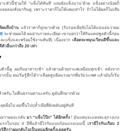
ัวนี้ช่วยให้ “แข็งได้ทันที แถมยังแข็งนาน”ด้วย แข็งอย่างน้อยก็
มเลยลองสั่งมากินดู เพราะราคาก็ไม่ได้แพงเท่าไร ถ้าไม่ได้ผลก็ไม่เสีย
ให้ผมถึงบ้าน
แล้วราคาก็ถูกมากด้วย (รับรองเมียจับไม่ได้แน่นอนว่าผม
CE
จะช่วยผมได้ ผมอ่านรายละเอียด เขาบอกว่าให้กินแคปซูลตัวนี้ก่อน
ณจะแข็งและพร้อมใช้งานทันที) เนื่องจาก
เลือดจะหมุนเวียนดีขึ้นและ
ตัวอื่นกว่าถึง 20 เท่า
”
ริมตัวนี้ดู ผมกินอาหารเช้า แล้วตามด้วยกาแฟเหมือนทุกเช้า หลังจาก
ั้น ผมเริ่มรู้สึกได้ว่าเลือดสูบฉีดแรงมากที่อวัยวะเพศ แล้วมันก็เริ่ม
ล้วครับ ไม่ตื่นธรรมดานะครับ ดูมันคึกมากด้วย
มือไป ผมขึ้นไปปล้ำเมียที่ยังหลับอยู่ทันที
เลยว่าผมจะกลับ
มา “แข็งโป๊ก” ได้อีกครั้ง
! มันแทบจะแทงทะลุกางเกง
ันแรกในรอบ 4 ปีที่แล้วมีไรกันแบบร้อนแรงแบบนี้
เรามีไรกันเกือบ 2
มรู้สึกว่าผมกลับไปเป็นหนุ่มอีกครั้งเลยครับ