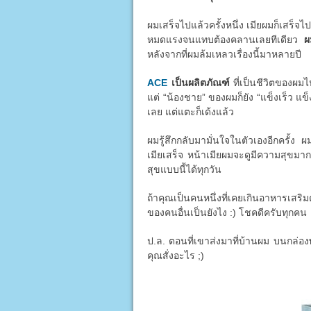
ผมเสร็จไปแล้วครั้งหนึ่ง เมียผมก็เสร็จไป
หมดแรงจนแทบต้องคลานเลยทีเดียว
ผ
หลังจากที่ผมล้มเหลวเรื่องนี้มาหลายปี
ACE
เป็นผลิตภัณฑ์
ที่เป็นชีวิตของผมไ
แต่ “น้องชาย” ของผมก็ยัง “แข็งเร็ว แข็
เลย แต่แตะก็เด้งแล้ว
ผมรู้สึกกลับมามั่นใจในตัวเองอีกครั้ง ผ
เมียเสร็จ หน้าเมียผมจะดูมีความสุขมาก
สุขแบบนี้ได้ทุกวัน
ถ้าคุณเป็นคนหนึ่งที่เคยเกินอาหารเสริม
ของคนอื่นเป็นยังไง :) โชคดีครับทุกคน
ป.ล. ตอนที่เขาส่งมาที่บ้านผม บนกล่องพ
คุณสั่งอะไร ;)