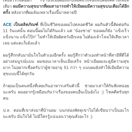
เลยมีไรกันต่ออีก เช้านั้นเมียผมถึงกับหมดแรงจนแทบต้องคลานเลยที
เดียว
ผมมีความสุขมากที่ผมสามารถทำให้เมียผมมีความสุขบนเตียงได้อีก
ครั้ง
หลังจากที่ผมล้มเหลวเรื่องนี้มาหลายปี
ACE
เป็นผลิตภัณฑ์
ที่เป็นชีวิตของผมไปตลอดชีวิต ผมกินตัวนี้ติดต่อกัน
11 วันแค่นั้น ตอนนี้ผมไม่ได้กินแล้ว แต่ “น้องชาย” ของผมก็ยัง “แข็งเร็ว
แข็งนาน แข็งโป๊ก” ไม่ทำให้เมียผิดหวังอีกเลย ไม่ต้องเล้าโลมให้เสียเวลา
เลย แต่แตะก็เด้งแล้ว
ผมรู้สึกกลับมามั่นใจในตัวเองอีกครั้ง ผมรู้สึกว่าตัวเองทำหน้าที่สามีที่ดีได้
อย่างสมบูรณ์แบบ ผมชอบเวลาเห็นเมียเสร็จ หน้าเมียผมจะดูมีความสุข
มาก ไม่อยากเชื่อครับว่าผู้ชายอายุ 51 กว่า ๆ แบบผมยังทำให้เมียมีความ
สุขแบบนี้ได้ทุกวัน
ถ้าคุณเป็นคนหนึ่งที่เคยเกินอาหารเสริมตัวนี้ ช่วยมาเล่าให้กันฟังหน่อย
นะครับ ผมอยากรู้เหมือนกันว่าเรื่องของคนอื่นเป็นยังไง :) โชคดีครับทุก
คน
ป.ล. ตอนที่เขาส่งมาที่บ้านผม บนกล่องพัสดุเขาไม่ได้เขียนว่าเป็นอะไร
นะครับ มั่นใจได้ ไม่มีใครรู้แน่นอนว่าคุณสั่งอะไร ;)