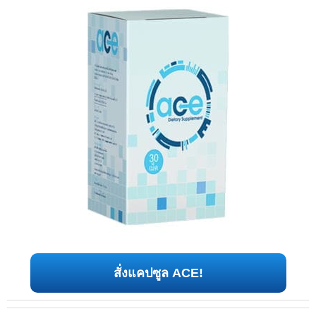
สั่งแคปซูล ACE!