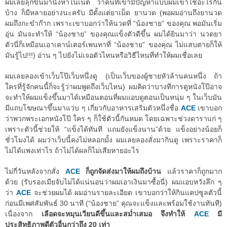
ผมเลยลุกขึ้นมานั่งหาในเน็ต ว่าคนที่เขามีปัญหาแบบผมเขาใช้อะไรกัน
บ้าง ก็มีหลายอย่างนะครับ มีตั้งแต่ยาเม็ด ยานวด (พอผมอ่านถึงยานวด
ผมถึงกะขำก๊าก เพราะเขาบอกว่าให้นวดที่ “น้องชาย” ของคุณ พอมันเริ่ม
อุ่น มันจะทำให้ “น้องชาย” ของคุณแข็งตัวดีขึ้น ผมได้ยินมาว่า นวดยา
ตัวนี่ก็เหมือนเอาเคาน์เตอร์เพนทาที่ “น้องชาย” ของคุณ ไม่แสบตายก็ให้
มันรู้ไป!!!) อ่าน ๆ ไปยังไม่เจอตัวไหนหรือวิธีไหนที่ทำให้ผมเชื่อเลย
ผมเลยลองเข้าเว็บโป๊เว็บหนึ่งดู (เป็นเว็บของผู้ชายหัวล้านคนหนึ่ง ถ้า
ใครที่รู้จักคนนี้ก็จะรู้ว่าผมพูดถึงเว็บไหน) ผมคิดว่าบางทีการดูหนังโป๊อาจ
จะทำให้ผมแข็งขึ้นมาได้เหมือนตอนที่ผมแอบดูตอนเป็นหนุ่ม ๆ ในเว็บมัน
มีแถบโฆษณาขึ้นมาแว่บ ๆ เกี่ยวกับอาหารเสริมตัวหนึ่งชื่อ
ACE
เขาบอก
ว่าพวกพระเอกหนังโป๊ ใคร ๆ ก็ใช้ตัวนี้กันหมด โดยเฉพาะช่วงดาราแก่ ๆ
เพราะตัวนี้ช่วยให้ “แข็งได้ทันที แถมยังแข็งนาน”ด้วย แข็งอย่างน้อยก็
ชั่วโมงได้ ผมว่าเว็บนี้คงไม่หลอกมั้ง ผมเลยลองสั่งมากินดู เพราะราคาก็
ไม่ได้แพงเท่าไร ถ้าไม่ได้ผลก็ไม่เสียหายอะไร
ไม่กี่วันหลังจากสั่ง
ACE
ก็ถูกจัดส่งมาให้ผมถึงบ้าน
แล้วราคาก็ถูกมาก
ด้วย (รับรองเมียจับไม่ได้แน่นอนว่าผมเอาเงินมาซื้อนี่) ผมแอบหวังลึก ๆ
ว่า
ACE
จะช่วยผมได้ ผมอ่านรายละเอียด เขาบอกว่าให้กินแคปซูลตัวนี้
ก่อนมีเพศสัมพันธ์ 30 นาที (“น้องชาย” คุณจะแข็งและพร้อมใช้งานทันที)
เนื่องจาก
เลือดจะหมุนเวียนดีขึ้นและสม่ำเสมอ จึงทำให้
ACE
มี
ประสิทธิภาพดีตัวอื่นกว่าถึง 20 เท่า