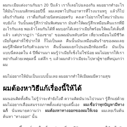
ผมกะเมียแต่งงานกันมา 20 ปีแล้ว เราก็เลยไปฉลองกัน ผมอยากทำอะไร
ให้มันโรแมนติกหน่อยปีนี้ ผมเลยพาไปกินอาหารที่โรงแรมหรู แล้วก็ไป
เต้นรำกันต่อ เราดื่มกันด้วยนิดหน่อยครับ คงเดาไม่ยากใช่ไหมว่ามันจะ
จบยังไง วันนั้นผมรู้สึกว่ามันพิเศษมาก มันทำให้ผมรู้สึกเหมือนคืนแรกที่มี
อะไรกันเลย พอเล้าโลมกันได้ที่ ผมบอกได้เลยว่าเมียก็พร้อมให้ผมใส่เต็มที่
แล้ว แต่ปรากฏว่า “น้องชาย” ของผมมันหลับสนิท เหี่ยวเหมือนไม่มีชีวิต
เมียก็อุตส่าห์ใช้ปากให้ ก็ไม่เป็นผล คืนนั้นมันเหมือนฝันร้ายของผมเลย
ผมรู้สึกผิดหวังกับตัวเองมาก คืนนั้นผมแยกไปนอนอีกห้องหนึ่ง มันเป็น
แบบนี่ตลอดใน 4 ปีที่ผ่านมา ผมรู้ว่าเมียก็เซ็งไม่ใช่น้อย ผมไม่อยากให้เรา
หย่ากันด้วยเหตุผลนี้ แต่ลึก ๆ แล้วผมกลัวว่าเมียจะไปหาผู้ชายที่หนุ่มกว่า
ผม
ผมไม่อยากให้มันเป็นแบบนั้นเลย ผมอยากทำให้เมียผมมีความสุข
ผมต้องหาวิธีแก้เรื่องนี้ให้ได้
ผมนอนคิดทั้งคืน ไม่รู้ว่าจะทำยังไงดี ความคิดมันวนไปวนมา รู้สึกแย่ด้วย
ผมไม่อยากเสื่อมสมรรถภาพตั้งแต่อายุแค่นี้เอง
ผมเชื่อว่าทุกปัญหามีทาง
แก้
นั่นหมายความว่า
ผมต้องหาทางออกของผมให้เจอ
ผมเลยเริ่มต้น
ค้นหา “ทางออก” นั้น