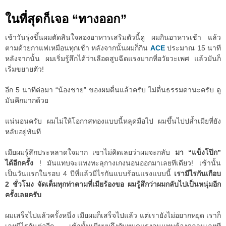
ในที่สุดก็เจอ “ทางออก”
เช้าวันรุ่งขึ้นผมตัดสินใจลองอาหารเสริมตัวนี้ดู ผมกินอาหารเช้า แล้ว
ตามด้วยกาแฟเหมือนทุกเช้า หลังจากนั้นผมก็กิน
ACE
ประมาณ 15 นาที
หลังจากนั้น ผมเริ่มรู้สึกได้ว่าเลือดสูบฉีดแรงมากที่อวัยวะเพศ แล้วมันก็
เริ่มขยายตัว!
อีก 5 นาทีต่อมา “น้องชาย” ของผมตื่นแล้วครับ ไม่ตื่นธรรมดานะครับ ดู
มันคึกมากด้วย
แน่นอนครับ ผมไม่ให้โอกาสทองแบบนี้หลุดมือไป ผมขึ้นไปปล้ำเมียที่ยัง
หลับอยู่ทันที
เมียผมรู้สึกประหลาดใจมาก เขาไม่คิดเลยว่าผมจะกลับ
มา “แข็งโป๊ก”
ได้อีกครั้ง
! มันแทบจะแทงทะลุกางเกงนอนออกมาเลยทีเดียว! เช้านั้น
เป็นวันแรกในรอบ 4 ปีที่แล้วมีไรกันแบบร้อนแรงแบบนี้
เรามีไรกันเกือบ
2 ชั่วโมง จัดเต็มทุกท่าตามที่เมียร้องขอ ผมรู้สึกว่าผมกลับไปเป็นหนุ่มอีก
ครั้งเลยครับ
ผมเสร็จไปแล้วครั้งหนึ่ง เมียผมก็เสร็จไปแล้ว แต่เรายังไม่อยากหยุด เราก็