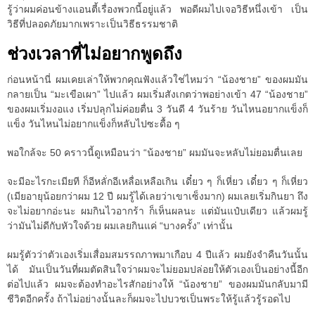
รู้ว่าผมค่อนข้างแอนตี้เรื่องพวกนี้อยู่แล้ว พอดีผมไปเจอวิธีหนึ่งเข้า เป็น
วิธีที่ปลอดภัยมากเพราะเป็นวิธีธรรมชาติ
ช่วงเวลาที่ไม่อยากพูดถึง
ก่อนหน้านี่ ผมเคยเล่าให้พวกคุณฟังแล้วใช่ไหมว่า “น้องชาย” ของผมมัน
กลายเป็น “มะเขือเผา” ไปแล้ว ผมเริ่มสังเกตว่าพอย่างเข้า 47 “น้องชาย”
ของผมเริ่มงอแง เริ่มปลุกไม่ค่อยตื่น 3 วันดี 4 วันร้าย วันไหนอยากแข็งก็
แข็ง วันไหนไม่อยากแข็งก็หลับไปซะดื้อ ๆ
พอใกล้จะ 50 คราวนี้ดูเหมือนว่า “น้องชาย” ผมมันจะหลับไม่ยอมตื่นเลย
จะมีอะไรกะเมียที ก็อีหลั่กอีเหลื่อเหลือเกิน เดี๋ยว ๆ ก็เหี่ยว เดี๋ยว ๆ ก็เหี่ยว
(เมียอายุน้อยกว่าผม 12 ปี ผมรู้ได้เลยว่าเขาเซ็งมาก) ผมเลยเริ่มกินยา ถึง
จะไม่อยากอ่ะนะ ผมกินไวอากร้า ก็เห็นผลนะ แต่มันแป๋บเดียว แล้วผมรู้
ว่ามันไม่ดีกับหัวใจด้วย ผมเลยกินแค่ “บางครั้ง” เท่านั้น
ผมรู้ตัวว่าตัวเองเริ่มเสื่อมสมรรถภาพมาเกือบ 4 ปีแล้ว ผมยังจำคืนวันนั้น
ได้ มันเป็นวันที่ผมตัดสินใจว่าผมจะไม่ยอมปล่อยให้ตัวเองเป็นอย่างนี้อีก
ต่อไปแล้ว ผมจะต้องทำอะไรสักอย่างให้ “น้องชาย” ของผมมันกลับมามี
ชีวิตอีกครั้ง ถ้าไม่อย่างนั้นละก็ผมจะไปบวชเป็นพระให้รู้แล้วรู้รอดไป