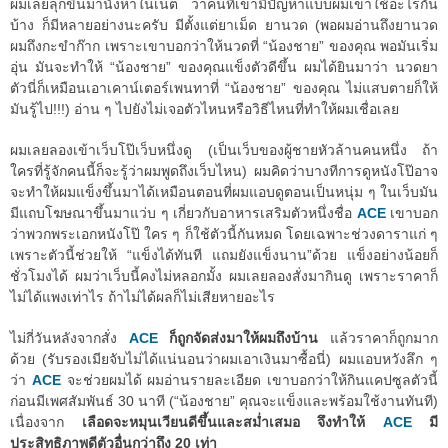
ผมเลยลุกขึ้นมานั่งหาในเน็ต ว่าคนที่เขามีปัญหาแบบผมเขาใช้อะไรกัน
บ้าง ก็มีหลายอย่างนะครับ มีตั้งแต่ยาเม็ด ยานวด (พอผมอ่านถึงยานวด
ผมถึงกะขำก๊าก เพราะเขาบอกว่าให้นวดที่ “น้องชาย” ของคุณ พอมันเริ่ม
อุ่น มันจะทำให้ “น้องชาย” ของคุณแข็งตัวดีขึ้น ผมได้ยินมาว่า นวดยา
ตัวนี่ก็เหมือนเอาเคาน์เตอร์เพนทาที่ “น้องชาย” ของคุณ ไม่แสบตายก็ให้
มันรู้ไป!!!) อ่าน ๆ ไปยังไม่เจอตัวไหนหรือวิธีไหนที่ทำให้ผมเชื่อเลย
ผมเลยลองเข้าเว็บโป๊เว็บหนึ่งดู (เป็นเว็บของผู้ชายหัวล้านคนหนึ่ง ถ้า
ใครที่รู้จักคนนี้ก็จะรู้ว่าผมพูดถึงเว็บไหน) ผมคิดว่าบางทีการดูหนังโป๊อาจ
จะทำให้ผมแข็งขึ้นมาได้เหมือนตอนที่ผมแอบดูตอนเป็นหนุ่ม ๆ ในเว็บมัน
มีแถบโฆษณาขึ้นมาแว่บ ๆ เกี่ยวกับอาหารเสริมตัวหนึ่งชื่อ
ACE
เขาบอก
ว่าพวกพระเอกหนังโป๊ ใคร ๆ ก็ใช้ตัวนี้กันหมด โดยเฉพาะช่วงดาราแก่ ๆ
เพราะตัวนี้ช่วยให้ “แข็งได้ทันที แถมยังแข็งนาน”ด้วย แข็งอย่างน้อยก็
ชั่วโมงได้ ผมว่าเว็บนี้คงไม่หลอกมั้ง ผมเลยลองสั่งมากินดู เพราะราคาก็
ไม่ได้แพงเท่าไร ถ้าไม่ได้ผลก็ไม่เสียหายอะไร
ไม่กี่วันหลังจากสั่ง
ACE
ก็ถูกจัดส่งมาให้ผมถึงบ้าน
แล้วราคาก็ถูกมาก
ด้วย (รับรองเมียจับไม่ได้แน่นอนว่าผมเอาเงินมาซื้อนี่) ผมแอบหวังลึก ๆ
ว่า
ACE
จะช่วยผมได้ ผมอ่านรายละเอียด เขาบอกว่าให้กินแคปซูลตัวนี้
ก่อนมีเพศสัมพันธ์ 30 นาที (“น้องชาย” คุณจะแข็งและพร้อมใช้งานทันที)
เนื่องจาก
เลือดจะหมุนเวียนดีขึ้นและสม่ำเสมอ จึงทำให้
ACE
มี
ประสิทธิภาพดีตัวอื่นกว่าถึง 20 เท่า