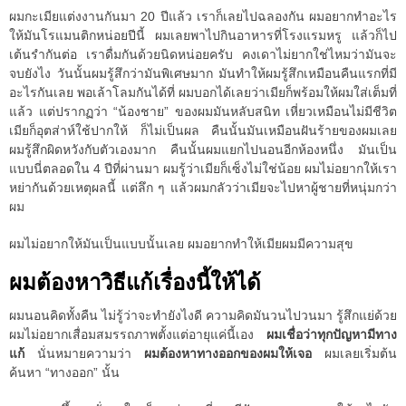
ผมกะเมียแต่งงานกันมา 20 ปีแล้ว เราก็เลยไปฉลองกัน ผมอยากทำอะไร
ให้มันโรแมนติกหน่อยปีนี้ ผมเลยพาไปกินอาหารที่โรงแรมหรู แล้วก็ไป
เต้นรำกันต่อ เราดื่มกันด้วยนิดหน่อยครับ คงเดาไม่ยากใช่ไหมว่ามันจะ
จบยังไง วันนั้นผมรู้สึกว่ามันพิเศษมาก มันทำให้ผมรู้สึกเหมือนคืนแรกที่มี
อะไรกันเลย พอเล้าโลมกันได้ที่ ผมบอกได้เลยว่าเมียก็พร้อมให้ผมใส่เต็มที่
แล้ว แต่ปรากฏว่า “น้องชาย” ของผมมันหลับสนิท เหี่ยวเหมือนไม่มีชีวิต
เมียก็อุตส่าห์ใช้ปากให้ ก็ไม่เป็นผล คืนนั้นมันเหมือนฝันร้ายของผมเลย
ผมรู้สึกผิดหวังกับตัวเองมาก คืนนั้นผมแยกไปนอนอีกห้องหนึ่ง มันเป็น
แบบนี่ตลอดใน 4 ปีที่ผ่านมา ผมรู้ว่าเมียก็เซ็งไม่ใช่น้อย ผมไม่อยากให้เรา
หย่ากันด้วยเหตุผลนี้ แต่ลึก ๆ แล้วผมกลัวว่าเมียจะไปหาผู้ชายที่หนุ่มกว่า
ผม
ผมไม่อยากให้มันเป็นแบบนั้นเลย ผมอยากทำให้เมียผมมีความสุข
ผมต้องหาวิธีแก้เรื่องนี้ให้ได้
ผมนอนคิดทั้งคืน ไม่รู้ว่าจะทำยังไงดี ความคิดมันวนไปวนมา รู้สึกแย่ด้วย
ผมไม่อยากเสื่อมสมรรถภาพตั้งแต่อายุแค่นี้เอง
ผมเชื่อว่าทุกปัญหามีทาง
แก้
นั่นหมายความว่า
ผมต้องหาทางออกของผมให้เจอ
ผมเลยเริ่มต้น
ค้นหา “ทางออก” นั้น