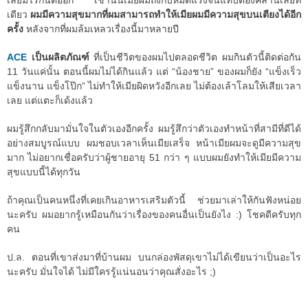
เลยมีไรกันต่ออีก เช้านั้นเมียผมถึงกับหมดแรงจนแทบต้องคลานเลยที
เดียว
ผมมีความสุขมากที่ผมสามารถทำให้เมียผมมีความสุขบนเตียงได้อีก
ครั้ง
หลังจากที่ผมล้มเหลวเรื่องนี้มาหลายปี
ACE
เป็นผลิตภัณฑ์
ที่เป็นชีวิตของผมไปตลอดชีวิต ผมกินตัวนี้ติดต่อกัน
11 วันแค่นั้น ตอนนี้ผมไม่ได้กินแล้ว แต่ “น้องชาย” ของผมก็ยัง “แข็งเร็ว
แข็งนาน แข็งโป๊ก” ไม่ทำให้เมียผิดหวังอีกเลย ไม่ต้องเล้าโลมให้เสียเวลา
เลย แต่แตะก็เด้งแล้ว
ผมรู้สึกกลับมามั่นใจในตัวเองอีกครั้ง ผมรู้สึกว่าตัวเองทำหน้าที่สามีที่ดีได้
อย่างสมบูรณ์แบบ ผมชอบเวลาเห็นเมียเสร็จ หน้าเมียผมจะดูมีความสุข
มาก ไม่อยากเชื่อครับว่าผู้ชายอายุ 51 กว่า ๆ แบบผมยังทำให้เมียมีความ
สุขแบบนี้ได้ทุกวัน
ถ้าคุณเป็นคนหนึ่งที่เคยเกินอาหารเสริมตัวนี้ ช่วยมาเล่าให้กันฟังหน่อย
นะครับ ผมอยากรู้เหมือนกันว่าเรื่องของคนอื่นเป็นยังไง :) โชคดีครับทุก
คน
ป.ล. ตอนที่เขาส่งมาที่บ้านผม บนกล่องพัสดุเขาไม่ได้เขียนว่าเป็นอะไร
นะครับ มั่นใจได้ ไม่มีใครรู้แน่นอนว่าคุณสั่งอะไร ;)