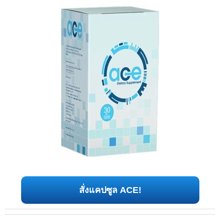
สั่งแคปซูล ACE!