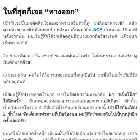
ในที่สุดก็เจอ “ทางออก”
เช้าวันรุ่งขึ้นผมตัดสินใจลองอาหารเสริมตัวนี้ดู ผมกินอาหารเช้า แล้ว
ตามด้วยกาแฟเหมือนทุกเช้า หลังจากนั้นผมก็กิน
ACE
ประมาณ 15 นาที
หลังจากนั้น ผมเริ่มรู้สึกได้ว่าเลือดสูบฉีดแรงมากที่อวัยวะเพศ แล้วมันก็
เริ่มขยายตัว!
อีก 5 นาทีต่อมา “น้องชาย” ของผมตื่นแล้วครับ ไม่ตื่นธรรมดานะครับ ดู
มันคึกมากด้วย
แน่นอนครับ ผมไม่ให้โอกาสทองแบบนี้หลุดมือไป ผมขึ้นไปปล้ำเมียที่ยัง
หลับอยู่ทันที
เมียผมรู้สึกประหลาดใจมาก เขาไม่คิดเลยว่าผมจะกลับ
มา “แข็งโป๊ก”
ได้อีกครั้ง
! มันแทบจะแทงทะลุกางเกงนอนออกมาเลยทีเดียว! เช้านั้น
เป็นวันแรกในรอบ 4 ปีที่แล้วมีไรกันแบบร้อนแรงแบบนี้
เรามีไรกันเกือบ
2 ชั่วโมง จัดเต็มทุกท่าตามที่เมียร้องขอ ผมรู้สึกว่าผมกลับไปเป็นหนุ่มอีก
ครั้งเลยครับ
ผมเสร็จไปแล้วครั้งหนึ่ง เมียผมก็เสร็จไปแล้ว แต่เรายังไม่อยากหยุด เราก็