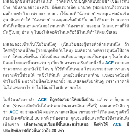
ผมเลยลุกขึ้นมานั่งหาในเน็ต ว่าคนที่เขามีปัญหาแบบผมเขาใช้อะไรกัน
บ้าง ก็มีหลายอย่างนะครับ มีตั้งแต่ยาเม็ด ยานวด (พอผมอ่านถึงยานวด
ผมถึงกะขำก๊าก เพราะเขาบอกว่าให้นวดที่ “น้องชาย” ของคุณ พอมันเริ่ม
อุ่น มันจะทำให้ “น้องชาย” ของคุณแข็งตัวดีขึ้น ผมได้ยินมาว่า นวดยา
ตัวนี่ก็เหมือนเอาเคาน์เตอร์เพนทาที่ “น้องชาย” ของคุณ ไม่แสบตายก็ให้
มันรู้ไป!!!) อ่าน ๆ ไปยังไม่เจอตัวไหนหรือวิธีไหนที่ทำให้ผมเชื่อเลย
ผมเลยลองเข้าเว็บโป๊เว็บหนึ่งดู (เป็นเว็บของผู้ชายหัวล้านคนหนึ่ง ถ้า
ใครที่รู้จักคนนี้ก็จะรู้ว่าผมพูดถึงเว็บไหน) ผมคิดว่าบางทีการดูหนังโป๊อาจ
จะทำให้ผมแข็งขึ้นมาได้เหมือนตอนที่ผมแอบดูตอนเป็นหนุ่ม ๆ ในเว็บมัน
มีแถบโฆษณาขึ้นมาแว่บ ๆ เกี่ยวกับอาหารเสริมตัวหนึ่งชื่อ
ACE
เขาบอก
ว่าพวกพระเอกหนังโป๊ ใคร ๆ ก็ใช้ตัวนี้กันหมด โดยเฉพาะช่วงดาราแก่ ๆ
เพราะตัวนี้ช่วยให้ “แข็งได้ทันที แถมยังแข็งนาน”ด้วย แข็งอย่างน้อยก็
ชั่วโมงได้ ผมว่าเว็บนี้คงไม่หลอกมั้ง ผมเลยลองสั่งมากินดู เพราะราคาก็
ไม่ได้แพงเท่าไร ถ้าไม่ได้ผลก็ไม่เสียหายอะไร
ไม่กี่วันหลังจากสั่ง
ACE
ก็ถูกจัดส่งมาให้ผมถึงบ้าน
แล้วราคาก็ถูกมาก
ด้วย (รับรองเมียจับไม่ได้แน่นอนว่าผมเอาเงินมาซื้อนี่) ผมแอบหวังลึก ๆ
ว่า
ACE
จะช่วยผมได้ ผมอ่านรายละเอียด เขาบอกว่าให้กินแคปซูลตัวนี้
ก่อนมีเพศสัมพันธ์ 30 นาที (“น้องชาย” คุณจะแข็งและพร้อมใช้งานทันที)
เนื่องจาก
เลือดจะหมุนเวียนดีขึ้นและสม่ำเสมอ จึงทำให้
ACE
มี
ประสิทธิภาพดีตัวอื่นกว่าถึง 20 เท่า