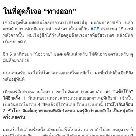
ในที่สุดก็เจอ “ทางออก”
เช้าวันรุ่งขึ้นผมตัดสินใจลองอาหารเสริมตัวนี้ดู ผมกินอาหารเช้า แล้ว
ตามด้วยกาแฟเหมือนทุกเช้า หลังจากนั้นผมก็กิน
ACE
ประมาณ 15 นาที
หลังจากนั้น ผมเริ่มรู้สึกได้ว่าเลือดสูบฉีดแรงมากที่อวัยวะเพศ แล้วมันก็
เริ่มขยายตัว!
อีก 5 นาทีต่อมา “น้องชาย” ของผมตื่นแล้วครับ ไม่ตื่นธรรมดานะครับ ดู
มันคึกมากด้วย
แน่นอนครับ ผมไม่ให้โอกาสทองแบบนี้หลุดมือไป ผมขึ้นไปปล้ำเมียที่ยัง
หลับอยู่ทันที
เมียผมรู้สึกประหลาดใจมาก เขาไม่คิดเลยว่าผมจะกลับ
มา “แข็งโป๊ก”
ได้อีกครั้ง
! มันแทบจะแทงทะลุกางเกงนอนออกมาเลยทีเดียว! เช้านั้น
เป็นวันแรกในรอบ 4 ปีที่แล้วมีไรกันแบบร้อนแรงแบบนี้
เรามีไรกันเกือบ
2 ชั่วโมง จัดเต็มทุกท่าตามที่เมียร้องขอ ผมรู้สึกว่าผมกลับไปเป็นหนุ่มอีก
ครั้งเลยครับ
ผมเสร็จไปแล้วครั้งหนึ่ง เมียผมก็เสร็จไปแล้ว แต่เรายังไม่อยากหยุด เราก็