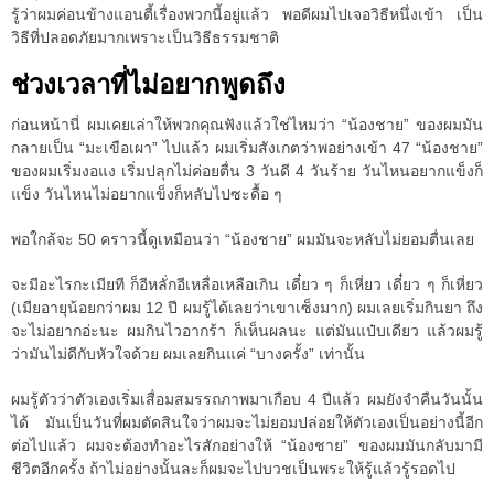
รู้ว่าผมค่อนข้างแอนตี้เรื่องพวกนี้อยู่แล้ว พอดีผมไปเจอวิธีหนึ่งเข้า เป็น
วิธีที่ปลอดภัยมากเพราะเป็นวิธีธรรมชาติ
ช่วงเวลาที่ไม่อยากพูดถึง
ก่อนหน้านี่ ผมเคยเล่าให้พวกคุณฟังแล้วใช่ไหมว่า “น้องชาย” ของผมมัน
กลายเป็น “มะเขือเผา” ไปแล้ว ผมเริ่มสังเกตว่าพอย่างเข้า 47 “น้องชาย”
ของผมเริ่มงอแง เริ่มปลุกไม่ค่อยตื่น 3 วันดี 4 วันร้าย วันไหนอยากแข็งก็
แข็ง วันไหนไม่อยากแข็งก็หลับไปซะดื้อ ๆ
พอใกล้จะ 50 คราวนี้ดูเหมือนว่า “น้องชาย” ผมมันจะหลับไม่ยอมตื่นเลย
จะมีอะไรกะเมียที ก็อีหลั่กอีเหลื่อเหลือเกิน เดี๋ยว ๆ ก็เหี่ยว เดี๋ยว ๆ ก็เหี่ยว
(เมียอายุน้อยกว่าผม 12 ปี ผมรู้ได้เลยว่าเขาเซ็งมาก) ผมเลยเริ่มกินยา ถึง
จะไม่อยากอ่ะนะ ผมกินไวอากร้า ก็เห็นผลนะ แต่มันแป๋บเดียว แล้วผมรู้
ว่ามันไม่ดีกับหัวใจด้วย ผมเลยกินแค่ “บางครั้ง” เท่านั้น
ผมรู้ตัวว่าตัวเองเริ่มเสื่อมสมรรถภาพมาเกือบ 4 ปีแล้ว ผมยังจำคืนวันนั้น
ได้ มันเป็นวันที่ผมตัดสินใจว่าผมจะไม่ยอมปล่อยให้ตัวเองเป็นอย่างนี้อีก
ต่อไปแล้ว ผมจะต้องทำอะไรสักอย่างให้ “น้องชาย” ของผมมันกลับมามี
ชีวิตอีกครั้ง ถ้าไม่อย่างนั้นละก็ผมจะไปบวชเป็นพระให้รู้แล้วรู้รอดไป