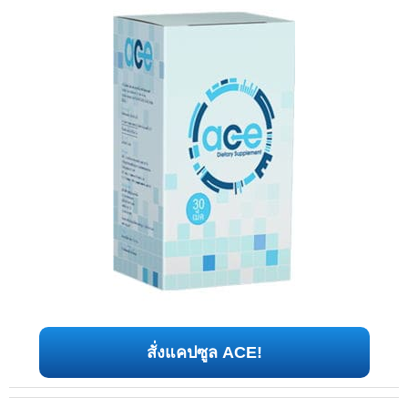
สั่งแคปซูล ACE!