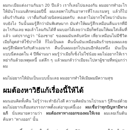
ผมกะเมียแต่งงานกันมา 20 ปีแล้ว เราก็เลยไปฉลองกัน ผมอยากทำอะไร
ให้มันโรแมนติกหน่อยปีนี้ ผมเลยพาไปกินอาหารที่โรงแรมหรู แล้วก็ไป
เต้นรำกันต่อ เราดื่มกันด้วยนิดหน่อยครับ คงเดาไม่ยากใช่ไหมว่ามันจะ
จบยังไง วันนั้นผมรู้สึกว่ามันพิเศษมาก มันทำให้ผมรู้สึกเหมือนคืนแรกที่มี
อะไรกันเลย พอเล้าโลมกันได้ที่ ผมบอกได้เลยว่าเมียก็พร้อมให้ผมใส่เต็มที่
แล้ว แต่ปรากฏว่า “น้องชาย” ของผมมันหลับสนิท เหี่ยวเหมือนไม่มีชีวิต
เมียก็อุตส่าห์ใช้ปากให้ ก็ไม่เป็นผล คืนนั้นมันเหมือนฝันร้ายของผมเลย
ผมรู้สึกผิดหวังกับตัวเองมาก คืนนั้นผมแยกไปนอนอีกห้องหนึ่ง มันเป็น
แบบนี่ตลอดใน 4 ปีที่ผ่านมา ผมรู้ว่าเมียก็เซ็งไม่ใช่น้อย ผมไม่อยากให้เรา
หย่ากันด้วยเหตุผลนี้ แต่ลึก ๆ แล้วผมกลัวว่าเมียจะไปหาผู้ชายที่หนุ่มกว่า
ผม
ผมไม่อยากให้มันเป็นแบบนั้นเลย ผมอยากทำให้เมียผมมีความสุข
ผมต้องหาวิธีแก้เรื่องนี้ให้ได้
ผมนอนคิดทั้งคืน ไม่รู้ว่าจะทำยังไงดี ความคิดมันวนไปวนมา รู้สึกแย่ด้วย
ผมไม่อยากเสื่อมสมรรถภาพตั้งแต่อายุแค่นี้เอง
ผมเชื่อว่าทุกปัญหามีทาง
แก้
นั่นหมายความว่า
ผมต้องหาทางออกของผมให้เจอ
ผมเลยเริ่มต้น
ค้นหา “ทางออก” นั้น