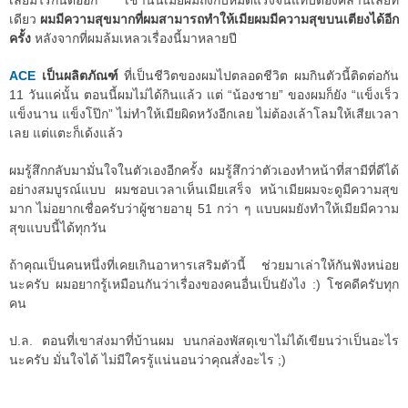
เลยมีไรกันต่ออีก เช้านั้นเมียผมถึงกับหมดแรงจนแทบต้องคลานเลยที
เดียว
ผมมีความสุขมากที่ผมสามารถทำให้เมียผมมีความสุขบนเตียงได้อีก
ครั้ง
หลังจากที่ผมล้มเหลวเรื่องนี้มาหลายปี
ACE
เป็นผลิตภัณฑ์
ที่เป็นชีวิตของผมไปตลอดชีวิต ผมกินตัวนี้ติดต่อกัน
11 วันแค่นั้น ตอนนี้ผมไม่ได้กินแล้ว แต่ “น้องชาย” ของผมก็ยัง “แข็งเร็ว
แข็งนาน แข็งโป๊ก” ไม่ทำให้เมียผิดหวังอีกเลย ไม่ต้องเล้าโลมให้เสียเวลา
เลย แต่แตะก็เด้งแล้ว
ผมรู้สึกกลับมามั่นใจในตัวเองอีกครั้ง ผมรู้สึกว่าตัวเองทำหน้าที่สามีที่ดีได้
อย่างสมบูรณ์แบบ ผมชอบเวลาเห็นเมียเสร็จ หน้าเมียผมจะดูมีความสุข
มาก ไม่อยากเชื่อครับว่าผู้ชายอายุ 51 กว่า ๆ แบบผมยังทำให้เมียมีความ
สุขแบบนี้ได้ทุกวัน
ถ้าคุณเป็นคนหนึ่งที่เคยเกินอาหารเสริมตัวนี้ ช่วยมาเล่าให้กันฟังหน่อย
นะครับ ผมอยากรู้เหมือนกันว่าเรื่องของคนอื่นเป็นยังไง :) โชคดีครับทุก
คน
ป.ล. ตอนที่เขาส่งมาที่บ้านผม บนกล่องพัสดุเขาไม่ได้เขียนว่าเป็นอะไร
นะครับ มั่นใจได้ ไม่มีใครรู้แน่นอนว่าคุณสั่งอะไร ;)