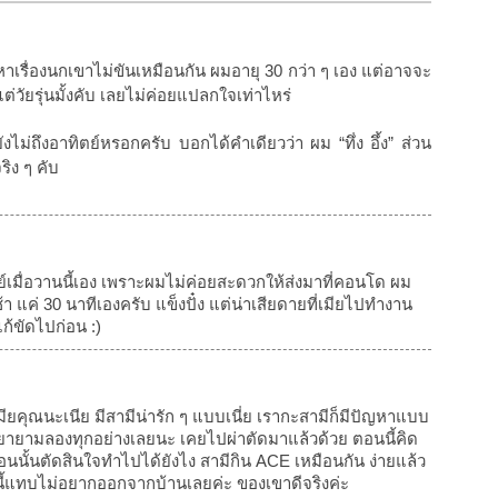
เรื่องนกเขาไม่ขันเหมือนกัน ผมอายุ 30 กว่า ๆ เอง แต่อาจจะ
แต่วัยรุ่นมั้งคับ เลยไม่ค่อยแปลกใจเท่าไหร่
ยังไม่ถึงอาทิตย์หรอกครับ บอกได้คำเดียวว่า ผม “ทึ่ง อึ้ง” ส่วน
ริง ๆ คับ
ย์เมื่อวานนี้เอง เพราะผมไม่ค่อยสะดวกให้ส่งมาที่คอนโด ผม
 แค่ 30 นาทีเองครับ แข็งปั๋ง แต่น่าเสียดายที่เมียไปทำงาน
ก้ขัดไปก่อน :)
มียคุณนะเนีย มีสามีน่ารัก ๆ แบบเนี่ย เรากะสามีก็มีปัญหาแบบ
ก็พยายามลองทุกอย่างเลยนะ เคยไปผ่าตัดมาแล้วด้วย ตอนนี้คิด
้ตอนนั้นตัดสินใจทำไปได้ยังไง สามีกิน ACE เหมือนกัน ง่ายแล้ว
ี้แทบไม่อยากออกจากบ้านเลยค่ะ ของเขาดีจริงค่ะ