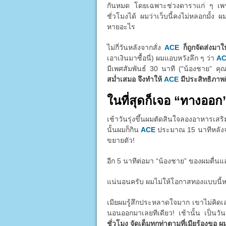
กันหมด โดยเฉพาะช่วงดาราแก่ ๆ เพราะต
ชั่วโมงได้ ผมว่าเว็บนี้คงไม่หลอกมั้ง ผ
หายอะไร
ไม่กี่วันหลังจากสั่ง
ACE
ก็ถูกจัดส่งมา
เอาเงินมาซื้อนี่) ผมแอบหวังลึก ๆ ว่า
A
มีเพศสัมพันธ์ 30 นาที (“น้องชาย” คุ
สม่ำเสมอ จึงทำให้
ACE
มีประสิทธิภาพดี
ในที่สุดก็เจอ “ทางออก
เช้าวันรุ่งขึ้นผมตัดสินใจลองอาหารเส
นั้นผมก็กิน
ACE
ประมาณ 15 นาทีหลังจากน
ขยายตัว!
อีก 5 นาทีต่อมา “น้องชาย” ของผมตื่นแ
แน่นอนครับ ผมไม่ให้โอกาสทองแบบนี้หลุด
เมียผมรู้สึกประหลาดใจมาก เขาไม่คิด
นอนออกมาเลยทีเดียว! เช้านั้น เป็นว
ชั่วโมง จัดเต็มทุกท่าตามที่เมียร้องขอ ผ