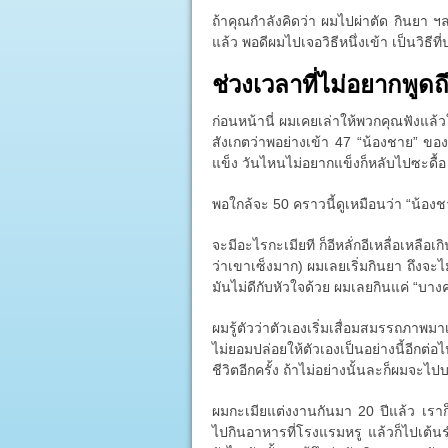
ถ้าคุณกำลังคิดว่า ผมไปผ่าตัด กินยา ฯลฯ
แล้ว พอดีผมไปเจอวิธีหนึ่งเข้า เป็นวิธี
ช่วงเวลาที่ไม่อยากพูดถ
ก่อนหน้านี่ ผมเคยเล่าให้พวกคุณฟังแล้
สังเกตว่าพอย่างเข้า 47 “น้องชาย” ของผ
แข็ง วันไหนไม่อยากแข็งก็หลับไปซะดื้อ
พอใกล้จะ 50 คราวนี้ดูเหมือนว่า “น้อง
จะมีอะไรกะเมียที ก็อีหลั่กอีเหลื่อเหลือเกิ
ว่าเขาเซ็งมาก) ผมเลยเริ่มกินยา ถึงจะไ
มันไม่ดีกับหัวใจด้วย ผมเลยกินแค่ “บางครั
ผมรู้ตัวว่าตัวเองเริ่มเสื่อมสมรรถภาพมา
ไม่ยอมปล่อยให้ตัวเองเป็นอย่างนี้อีก
ชีวิตอีกครั้ง ถ้าไม่อย่างนั้นละก็ผมจะไป
ผมกะเมียแต่งงานกันมา 20 ปีแล้ว เรา
ไปกินอาหารที่โรงแรมหรู แล้วก็ไปเต้น