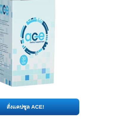
สั่งแคปซูล ACE!