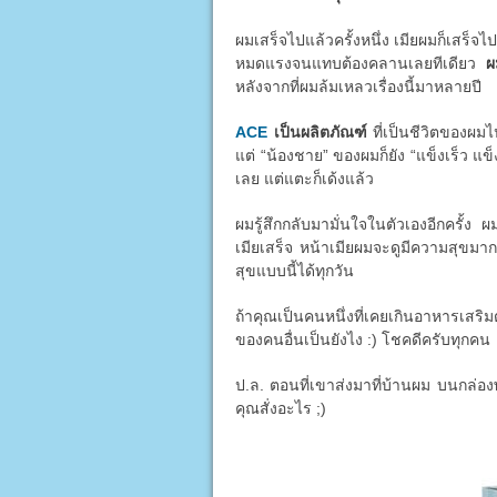
ผมเสร็จไปแล้วครั้งหนึ่ง เมียผมก็เสร็จไป
หมดแรงจนแทบต้องคลานเลยทีเดียว
ผ
หลังจากที่ผมล้มเหลวเรื่องนี้มาหลายปี
ACE
เป็นผลิตภัณฑ์
ที่เป็นชีวิตของผมไ
แต่ “น้องชาย” ของผมก็ยัง “แข็งเร็ว แข็
เลย แต่แตะก็เด้งแล้ว
ผมรู้สึกกลับมามั่นใจในตัวเองอีกครั้ง ผ
เมียเสร็จ หน้าเมียผมจะดูมีความสุขมาก
สุขแบบนี้ได้ทุกวัน
ถ้าคุณเป็นคนหนึ่งที่เคยเกินอาหารเสริม
ของคนอื่นเป็นยังไง :) โชคดีครับทุกคน
ป.ล. ตอนที่เขาส่งมาที่บ้านผม บนกล่องพ
คุณสั่งอะไร ;)