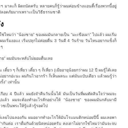
 มาละก็ ผิดถนัดครับ หลายคนก็รู้ว่าผมค่อนข้างแอนตี้เรื่องพวกนี้อยู่
ที่ปลอดภัยมากเพราะเป็นวิธีธรรมชาติ
ึง
วใช่ไหมว่า “น้องชาย” ของผมมันกลายเป็น “มะเขือเผา” ไปแล้ว ผมเริ่ม
มเริ่มงอแง เริ่มปลุกไม่ค่อยตื่น 3 วันดี 4 วันร้าย วันไหนอยากแข็งก็
 ๆ
ชาย” ผมมันจะหลับไม่ยอมตื่นเลย
น เดี๋ยว ๆ ก็เหี่ยว เดี๋ยว ๆ ก็เหี่ยว (เมียอายุน้อยกว่าผม 12 ปี ผมรู้ได้เลย
ม่อยากอ่ะนะ ผมกินไวอากร้า ก็เห็นผลนะ แต่มันแป๋บเดียว แล้วผมรู้ว่า
้ง” เท่านั้น
เกือบ 4 ปีแล้ว ผมยังจำคืนวันนั้นได้ มันเป็นวันที่ผมตัดสินใจว่าผมจะ
ต่อไปแล้ว ผมจะต้องทำอะไรสักอย่างให้ “น้องชาย” ของผมมันกลับมามี
บวชเป็นพระให้รู้แล้วรู้รอดไป
ก็เลยไปฉลองกัน ผมอยากทำอะไรให้มันโรแมนติกหน่อยปีนี้ ผมเลยพา
รำกันต่อ เราดื่มกันด้วยนิดหน่อยครับ คงเดาไม่ยากใช่ไหมว่ามันจะจบ