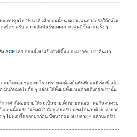
จากกินแคปซูลไป 15 นาที เมื่อก่อนนี้ขนาดว่าแฟนทำออรัลให้ยังไม่
ากจริง ๆ ครับ ความสัมพันธ์ของผมกะแฟนดีขึ้นมากจริง ๆ
ั่ง
ACE
เลย ตอนนี้เขาแข็งตัวดีขึ้นเยอะมากค่ะ บางคืนเรา
แต่ผมไม่ค่อยชอบเท่าไร เพราะผมต้องกินทันทีก่อนมีเซ็กซ์ แล้ว
 มันก็หมดไปดื้อ ๆ ปล่อยให้ทั้งผมทั้งแฟนค้างเติ่งอยู่อย่างนั้น
สึกว่าตัวนี้ค่อยช่วยให้ผมเป็นชายเต็มชายหน่อย พอกินจนครบ
งตอนนี้ผมยัง “แข็งตัว” ดีอยู่เลยครับ แข็งได้นานด้วย ท่ายาก
มง ๆ ไม่พุ่งปรี๊ดออกมาก่อน นี่ขนาดผม 50 ปลาย ๆ แล้วนะครับ