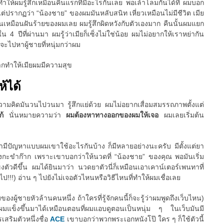
นทำให้ผมรู้สึกเหมือนคืนแรกที่มีอะไรกันเลย พอเล้าโลมกันได้ที่ ผมบอก
ว แต่ปรากฏว่า “น้องชาย” ของผมมันหลับสนิท เหี่ยวเหมือนไม่มีชีวิต เมีย
นมันเหมือนฝันร้ายของผมเลย ผมรู้สึกผิดหวังกับตัวเองมาก คืนนั้นผมแยก
 4 ปีที่ผ่านมา ผมรู้ว่าเมียก็เซ็งไม่ใช่น้อย ผมไม่อยากให้เราหย่ากัน
ยจะไปหาผู้ชายที่หนุ่มกว่าผม
ากทำให้เมียผมมีความสุข
ห้ได้
 ความคิดมันวนไปวนมา รู้สึกแย่ด้วย ผมไม่อยากเสื่อมสมรรถภาพตั้งแต่
แก้
นั่นหมายความว่า
ผมต้องหาทางออกของผมให้เจอ
ผมเลยเริ่มต้น
ขามีปัญหาแบบผมเขาใช้อะไรกันบ้าง ก็มีหลายอย่างนะครับ มีตั้งแต่ยา
กะขำก๊าก เพราะเขาบอกว่าให้นวดที่ “น้องชาย” ของคุณ พอมันเริ่ม
ตัวดีขึ้น ผมได้ยินมาว่า นวดยาตัวนี่ก็เหมือนเอาเคาน์เตอร์เพนทาที่
ป!!!) อ่าน ๆ ไปยังไม่เจอตัวไหนหรือวิธีไหนที่ทำให้ผมเชื่อเลย
ของผู้ชายหัวล้านคนหนึ่ง ถ้าใครที่รู้จักคนนี้ก็จะรู้ว่าผมพูดถึงเว็บไหน)
้ผมแข็งขึ้นมาได้เหมือนตอนที่ผมแอบดูตอนเป็นหนุ่ม ๆ ในเว็บมันมี
สริมตัวหนึ่งชื่อ
ACE
เขาบอกว่าพวกพระเอกหนังโป๊ ใคร ๆ ก็ใช้ตัวนี้