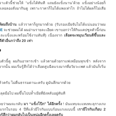
ัวนี้ช่วยให้ “แข็งได้ทันที แถมยังแข็งนาน”ด้วย แข็งอย่างน้อยก็
มเลยลองสั่งมากินดู เพราะราคาก็ไม่ได้แพงเท่าไร ถ้าไม่ได้ผลก็ไม่เสีย
ให้ผมถึงบ้าน
แล้วราคาก็ถูกมากด้วย (รับรองเมียจับไม่ได้แน่นอนว่าผม
CE
จะช่วยผมได้ ผมอ่านรายละเอียด เขาบอกว่าให้กินแคปซูลตัวนี้ก่อน
ณจะแข็งและพร้อมใช้งานทันที) เนื่องจาก
เลือดจะหมุนเวียนดีขึ้นและ
ตัวอื่นกว่าถึง 20 เท่า
”
ริมตัวนี้ดู ผมกินอาหารเช้า แล้วตามด้วยกาแฟเหมือนทุกเช้า หลังจาก
ั้น ผมเริ่มรู้สึกได้ว่าเลือดสูบฉีดแรงมากที่อวัยวะเพศ แล้วมันก็เริ่ม
ล้วครับ ไม่ตื่นธรรมดานะครับ ดูมันคึกมากด้วย
มือไป ผมขึ้นไปปล้ำเมียที่ยังหลับอยู่ทันที
เลยว่าผมจะกลับ
มา “แข็งโป๊ก” ได้อีกครั้ง
! มันแทบจะแทงทะลุกางเกง
ันแรกในรอบ 4 ปีที่แล้วมีไรกันแบบร้อนแรงแบบนี้
เรามีไรกันเกือบ 2
มรู้สึกว่าผมกลับไปเป็นหนุ่มอีกครั้งเลยครับ