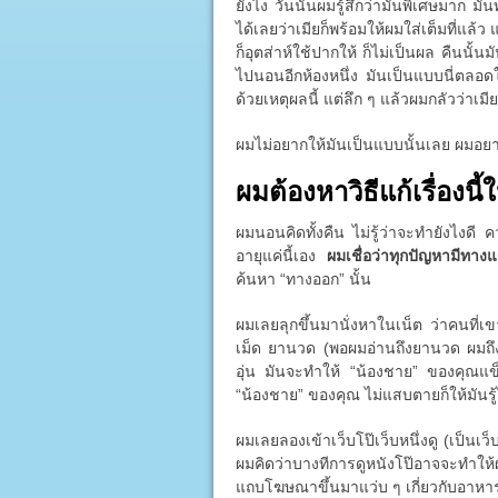
ยังไง วันนั้นผมรู้สึกว่ามันพิเศษมาก มั
ได้เลยว่าเมียก็พร้อมให้ผมใส่เต็มที่แล้
ก็อุตส่าห์ใช้ปากให้ ก็ไม่เป็นผล คืนนั้
ไปนอนอีกห้องหนึ่ง มันเป็นแบบนี่ตลอดใน
ด้วยเหตุผลนี้ แต่ลึก ๆ แล้วผมกลัวว่าเมี
ผมไม่อยากให้มันเป็นแบบนั้นเลย ผมอย
ผมต้องหาวิธีแก้เรื่องนี้ใ
ผมนอนคิดทั้งคืน ไม่รู้ว่าจะทำยังไงดี
อายุแค่นี้เอง
ผมเชื่อว่าทุกปัญหามีทาง
ค้นหา “ทางออก” นั้น
ผมเลยลุกขึ้นมานั่งหาในเน็ต ว่าคนที่เ
เม็ด ยานวด (พอผมอ่านถึงยานวด ผมถึง
อุ่น มันจะทำให้ “น้องชาย” ของคุณแข็ง
“น้องชาย” ของคุณ ไม่แสบตายก็ให้มันรู้ไ
ผมเลยลองเข้าเว็บโป๊เว็บหนึ่งดู (เป็นเว็บ
ผมคิดว่าบางทีการดูหนังโป๊อาจจะทำให
แถบโฆษณาขึ้นมาแว่บ ๆ เกี่ยวกับอาหารเ