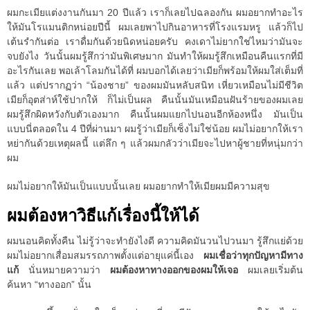
ผมกะเมียแต่งงานกันมา 20 ปีแล้ว เราก็เลยไปฉลองกัน ผมอยากทำอะไร
ให้มันโรแมนติกหน่อยปีนี้ ผมเลยพาไปกินอาหารที่โรงแรมหรู แล้วก็ไป
เต้นรำกันต่อ เราดื่มกันด้วยนิดหน่อยครับ คงเดาไม่ยากใช่ไหมว่ามันจะ
จบยังไง วันนั้นผมรู้สึกว่ามันพิเศษมาก มันทำให้ผมรู้สึกเหมือนคืนแรกที่มี
อะไรกันเลย พอเล้าโลมกันได้ที่ ผมบอกได้เลยว่าเมียก็พร้อมให้ผมใส่เต็มที่
แล้ว แต่ปรากฏว่า “น้องชาย” ของผมมันหลับสนิท เหี่ยวเหมือนไม่มีชีวิต
เมียก็อุตส่าห์ใช้ปากให้ ก็ไม่เป็นผล คืนนั้นมันเหมือนฝันร้ายของผมเลย
ผมรู้สึกผิดหวังกับตัวเองมาก คืนนั้นผมแยกไปนอนอีกห้องหนึ่ง มันเป็น
แบบนี่ตลอดใน 4 ปีที่ผ่านมา ผมรู้ว่าเมียก็เซ็งไม่ใช่น้อย ผมไม่อยากให้เรา
หย่ากันด้วยเหตุผลนี้ แต่ลึก ๆ แล้วผมกลัวว่าเมียจะไปหาผู้ชายที่หนุ่มกว่า
ผม
ผมไม่อยากให้มันเป็นแบบนั้นเลย ผมอยากทำให้เมียผมมีความสุข
ผมต้องหาวิธีแก้เรื่องนี้ให้ได้
ผมนอนคิดทั้งคืน ไม่รู้ว่าจะทำยังไงดี ความคิดมันวนไปวนมา รู้สึกแย่ด้วย
ผมไม่อยากเสื่อมสมรรถภาพตั้งแต่อายุแค่นี้เอง
ผมเชื่อว่าทุกปัญหามีทาง
แก้
นั่นหมายความว่า
ผมต้องหาทางออกของผมให้เจอ
ผมเลยเริ่มต้น
ค้นหา “ทางออก” นั้น