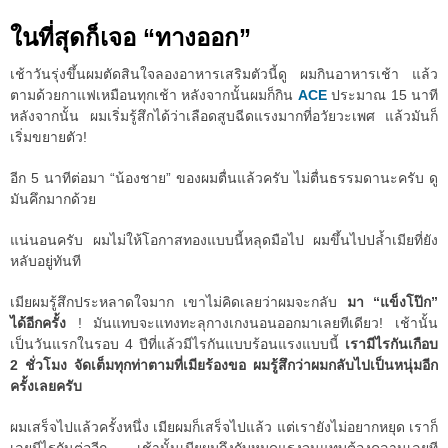
ในที่สุดก็เจอ “ทางออก”
เช้าวันรุ่งขึ้นผมตัดสินใจลองอาหารเสริมตัวนี้ดู ผมกินอาหารเช้า แล้ว
ตามด้วยกาแฟเหมือนทุกเช้า หลังจากนั้นผมก็กิน
ACE
ประมาณ 15 นาที
หลังจากนั้น ผมเริ่มรู้สึกได้ว่าเลือดสูบฉีดแรงมากที่อวัยวะเพศ แล้วมันก็
เริ่มขยายตัว!
อีก 5 นาทีต่อมา “น้องชาย” ของผมตื่นแล้วครับ ไม่ตื่นธรรมดานะครับ ดู
มันคึกมากด้วย
แน่นอนครับ ผมไม่ให้โอกาสทองแบบนี้หลุดมือไป ผมขึ้นไปปล้ำเมียที่ยัง
หลับอยู่ทันที
เมียผมรู้สึกประหลาดใจมาก เขาไม่คิดเลยว่าผมจะกลับ
มา “แข็งโป๊ก”
ได้อีกครั้ง
! มันแทบจะแทงทะลุกางเกงนอนออกมาเลยทีเดียว! เช้านั้น
เป็นวันแรกในรอบ 4 ปีที่แล้วมีไรกันแบบร้อนแรงแบบนี้
เรามีไรกันเกือบ
2 ชั่วโมง จัดเต็มทุกท่าตามที่เมียร้องขอ ผมรู้สึกว่าผมกลับไปเป็นหนุ่มอีก
ครั้งเลยครับ
ผมเสร็จไปแล้วครั้งหนึ่ง เมียผมก็เสร็จไปแล้ว แต่เรายังไม่อยากหยุด เราก็