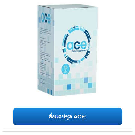
สั่งแคปซูล ACE!