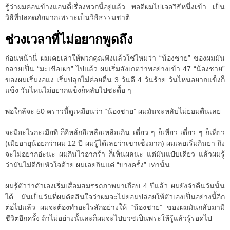
รู้ว่าผมค่อนข้างแอนตี้เรื่องพวกนี้อยู่แล้ว พอดีผมไปเจอวิธีหนึ่งเข้า เป็น
วิธีที่ปลอดภัยมากเพราะเป็นวิธีธรรมชาติ
ช่วงเวลาที่ไม่อยากพูดถึง
ก่อนหน้านี่ ผมเคยเล่าให้พวกคุณฟังแล้วใช่ไหมว่า “น้องชาย” ของผมมัน
กลายเป็น “มะเขือเผา” ไปแล้ว ผมเริ่มสังเกตว่าพอย่างเข้า 47 “น้องชาย”
ของผมเริ่มงอแง เริ่มปลุกไม่ค่อยตื่น 3 วันดี 4 วันร้าย วันไหนอยากแข็งก็
แข็ง วันไหนไม่อยากแข็งก็หลับไปซะดื้อ ๆ
พอใกล้จะ 50 คราวนี้ดูเหมือนว่า “น้องชาย” ผมมันจะหลับไม่ยอมตื่นเลย
จะมีอะไรกะเมียที ก็อีหลั่กอีเหลื่อเหลือเกิน เดี๋ยว ๆ ก็เหี่ยว เดี๋ยว ๆ ก็เหี่ยว
(เมียอายุน้อยกว่าผม 12 ปี ผมรู้ได้เลยว่าเขาเซ็งมาก) ผมเลยเริ่มกินยา ถึง
จะไม่อยากอ่ะนะ ผมกินไวอากร้า ก็เห็นผลนะ แต่มันแป๋บเดียว แล้วผมรู้
ว่ามันไม่ดีกับหัวใจด้วย ผมเลยกินแค่ “บางครั้ง” เท่านั้น
ผมรู้ตัวว่าตัวเองเริ่มเสื่อมสมรรถภาพมาเกือบ 4 ปีแล้ว ผมยังจำคืนวันนั้น
ได้ มันเป็นวันที่ผมตัดสินใจว่าผมจะไม่ยอมปล่อยให้ตัวเองเป็นอย่างนี้อีก
ต่อไปแล้ว ผมจะต้องทำอะไรสักอย่างให้ “น้องชาย” ของผมมันกลับมามี
ชีวิตอีกครั้ง ถ้าไม่อย่างนั้นละก็ผมจะไปบวชเป็นพระให้รู้แล้วรู้รอดไป