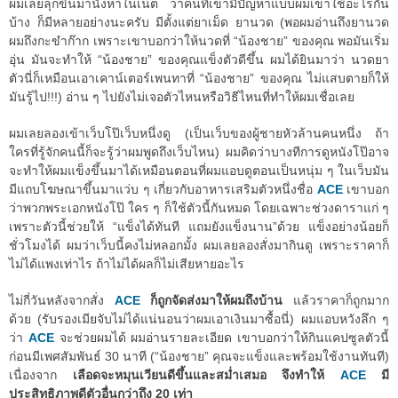
ผมเลยลุกขึ้นมานั่งหาในเน็ต ว่าคนที่เขามีปัญหาแบบผมเขาใช้อะไรกัน
บ้าง ก็มีหลายอย่างนะครับ มีตั้งแต่ยาเม็ด ยานวด (พอผมอ่านถึงยานวด
ผมถึงกะขำก๊าก เพราะเขาบอกว่าให้นวดที่ “น้องชาย” ของคุณ พอมันเริ่ม
อุ่น มันจะทำให้ “น้องชาย” ของคุณแข็งตัวดีขึ้น ผมได้ยินมาว่า นวดยา
ตัวนี่ก็เหมือนเอาเคาน์เตอร์เพนทาที่ “น้องชาย” ของคุณ ไม่แสบตายก็ให้
มันรู้ไป!!!) อ่าน ๆ ไปยังไม่เจอตัวไหนหรือวิธีไหนที่ทำให้ผมเชื่อเลย
ผมเลยลองเข้าเว็บโป๊เว็บหนึ่งดู (เป็นเว็บของผู้ชายหัวล้านคนหนึ่ง ถ้า
ใครที่รู้จักคนนี้ก็จะรู้ว่าผมพูดถึงเว็บไหน) ผมคิดว่าบางทีการดูหนังโป๊อาจ
จะทำให้ผมแข็งขึ้นมาได้เหมือนตอนที่ผมแอบดูตอนเป็นหนุ่ม ๆ ในเว็บมัน
มีแถบโฆษณาขึ้นมาแว่บ ๆ เกี่ยวกับอาหารเสริมตัวหนึ่งชื่อ
ACE
เขาบอก
ว่าพวกพระเอกหนังโป๊ ใคร ๆ ก็ใช้ตัวนี้กันหมด โดยเฉพาะช่วงดาราแก่ ๆ
เพราะตัวนี้ช่วยให้ “แข็งได้ทันที แถมยังแข็งนาน”ด้วย แข็งอย่างน้อยก็
ชั่วโมงได้ ผมว่าเว็บนี้คงไม่หลอกมั้ง ผมเลยลองสั่งมากินดู เพราะราคาก็
ไม่ได้แพงเท่าไร ถ้าไม่ได้ผลก็ไม่เสียหายอะไร
ไม่กี่วันหลังจากสั่ง
ACE
ก็ถูกจัดส่งมาให้ผมถึงบ้าน
แล้วราคาก็ถูกมาก
ด้วย (รับรองเมียจับไม่ได้แน่นอนว่าผมเอาเงินมาซื้อนี่) ผมแอบหวังลึก ๆ
ว่า
ACE
จะช่วยผมได้ ผมอ่านรายละเอียด เขาบอกว่าให้กินแคปซูลตัวนี้
ก่อนมีเพศสัมพันธ์ 30 นาที (“น้องชาย” คุณจะแข็งและพร้อมใช้งานทันที)
เนื่องจาก
เลือดจะหมุนเวียนดีขึ้นและสม่ำเสมอ จึงทำให้
ACE
มี
ประสิทธิภาพดีตัวอื่นกว่าถึง 20 เท่า