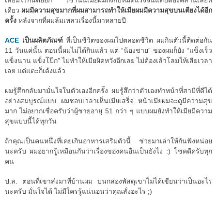
เลยมีไรกันต่ออีก เช้านั้นเมียผมถึงกับหมดแรงจนแทบต้องคลานเลยที
เดียว
ผมมีความสุขมากที่ผมสามารถทำให้เมียผมมีความสุขบนเตียงได้อีก
ครั้ง
หลังจากที่ผมล้มเหลวเรื่องนี้มาหลายปี
ACE
เป็นผลิตภัณฑ์
ที่เป็นชีวิตของผมไปตลอดชีวิต ผมกินตัวนี้ติดต่อกัน
11 วันแค่นั้น ตอนนี้ผมไม่ได้กินแล้ว แต่ “น้องชาย” ของผมก็ยัง “แข็งเร็ว
แข็งนาน แข็งโป๊ก” ไม่ทำให้เมียผิดหวังอีกเลย ไม่ต้องเล้าโลมให้เสียเวลา
เลย แต่แตะก็เด้งแล้ว
ผมรู้สึกกลับมามั่นใจในตัวเองอีกครั้ง ผมรู้สึกว่าตัวเองทำหน้าที่สามีที่ดีได้
อย่างสมบูรณ์แบบ ผมชอบเวลาเห็นเมียเสร็จ หน้าเมียผมจะดูมีความสุข
มาก ไม่อยากเชื่อครับว่าผู้ชายอายุ 51 กว่า ๆ แบบผมยังทำให้เมียมีความ
สุขแบบนี้ได้ทุกวัน
ถ้าคุณเป็นคนหนึ่งที่เคยเกินอาหารเสริมตัวนี้ ช่วยมาเล่าให้กันฟังหน่อย
นะครับ ผมอยากรู้เหมือนกันว่าเรื่องของคนอื่นเป็นยังไง :) โชคดีครับทุก
คน
ป.ล. ตอนที่เขาส่งมาที่บ้านผม บนกล่องพัสดุเขาไม่ได้เขียนว่าเป็นอะไร
นะครับ มั่นใจได้ ไม่มีใครรู้แน่นอนว่าคุณสั่งอะไร ;)