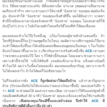
ผมเลยลุกขึ้นมานั่งหาในเน็ต ว่าคนที่เขามีปัญหาแบบผมเขาใช้อะไรกัน
บ้าง ก็มีหลายอย่างนะครับ มีตั้งแต่ยาเม็ด ยานวด (พอผมอ่านถึงยานวด
ผมถึงกะขำก๊าก เพราะเขาบอกว่าให้นวดที่ “น้องชาย” ของคุณ พอมันเริ่ม
อุ่น มันจะทำให้ “น้องชาย” ของคุณแข็งตัวดีขึ้น ผมได้ยินมาว่า นวดยา
ตัวนี่ก็เหมือนเอาเคาน์เตอร์เพนทาที่ “น้องชาย” ของคุณ ไม่แสบตายก็ให้
มันรู้ไป!!!) อ่าน ๆ ไปยังไม่เจอตัวไหนหรือวิธีไหนที่ทำให้ผมเชื่อเลย
ผมเลยลองเข้าเว็บโป๊เว็บหนึ่งดู (เป็นเว็บของผู้ชายหัวล้านคนหนึ่ง ถ้า
ใครที่รู้จักคนนี้ก็จะรู้ว่าผมพูดถึงเว็บไหน) ผมคิดว่าบางทีการดูหนังโป๊อาจ
จะทำให้ผมแข็งขึ้นมาได้เหมือนตอนที่ผมแอบดูตอนเป็นหนุ่ม ๆ ในเว็บมัน
มีแถบโฆษณาขึ้นมาแว่บ ๆ เกี่ยวกับอาหารเสริมตัวหนึ่งชื่อ
ACE
เขาบอก
ว่าพวกพระเอกหนังโป๊ ใคร ๆ ก็ใช้ตัวนี้กันหมด โดยเฉพาะช่วงดาราแก่ ๆ
เพราะตัวนี้ช่วยให้ “แข็งได้ทันที แถมยังแข็งนาน”ด้วย แข็งอย่างน้อยก็
ชั่วโมงได้ ผมว่าเว็บนี้คงไม่หลอกมั้ง ผมเลยลองสั่งมากินดู เพราะราคาก็
ไม่ได้แพงเท่าไร ถ้าไม่ได้ผลก็ไม่เสียหายอะไร
ไม่กี่วันหลังจากสั่ง
ACE
ก็ถูกจัดส่งมาให้ผมถึงบ้าน
แล้วราคาก็ถูกมาก
ด้วย (รับรองเมียจับไม่ได้แน่นอนว่าผมเอาเงินมาซื้อนี่) ผมแอบหวังลึก ๆ
ว่า
ACE
จะช่วยผมได้ ผมอ่านรายละเอียด เขาบอกว่าให้กินแคปซูลตัวนี้
ก่อนมีเพศสัมพันธ์ 30 นาที (“น้องชาย” คุณจะแข็งและพร้อมใช้งานทันที)
เนื่องจาก
เลือดจะหมุนเวียนดีขึ้นและสม่ำเสมอ จึงทำให้
ACE
มี
ประสิทธิภาพดีตัวอื่นกว่าถึง 20 เท่า