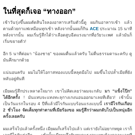
ในที่สุดก็เจอ “ทางออก”
เช้าวันรุ่งขึ้นผมตัดสินใจลองอาหารเสริมตัวนี้ดู ผมกินอาหารเช้า แล้ว
ตามด้วยกาแฟเหมือนทุกเช้า หลังจากนั้นผมก็กิน
ACE
ประมาณ 15 นาที
หลังจากนั้น ผมเริ่มรู้สึกได้ว่าเลือดสูบฉีดแรงมากที่อวัยวะเพศ แล้วมันก็
เริ่มขยายตัว!
อีก 5 นาทีต่อมา “น้องชาย” ของผมตื่นแล้วครับ ไม่ตื่นธรรมดานะครับ ดู
มันคึกมากด้วย
แน่นอนครับ ผมไม่ให้โอกาสทองแบบนี้หลุดมือไป ผมขึ้นไปปล้ำเมียที่ยัง
หลับอยู่ทันที
เมียผมรู้สึกประหลาดใจมาก เขาไม่คิดเลยว่าผมจะกลับ
มา “แข็งโป๊ก”
ได้อีกครั้ง
! มันแทบจะแทงทะลุกางเกงนอนออกมาเลยทีเดียว! เช้านั้น
เป็นวันแรกในรอบ 4 ปีที่แล้วมีไรกันแบบร้อนแรงแบบนี้
เรามีไรกันเกือบ
2 ชั่วโมง จัดเต็มทุกท่าตามที่เมียร้องขอ ผมรู้สึกว่าผมกลับไปเป็นหนุ่มอีก
ครั้งเลยครับ
ผมเสร็จไปแล้วครั้งหนึ่ง เมียผมก็เสร็จไปแล้ว แต่เรายังไม่อยากหยุด เราก็