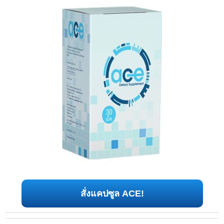
สั่งแคปซูล ACE!