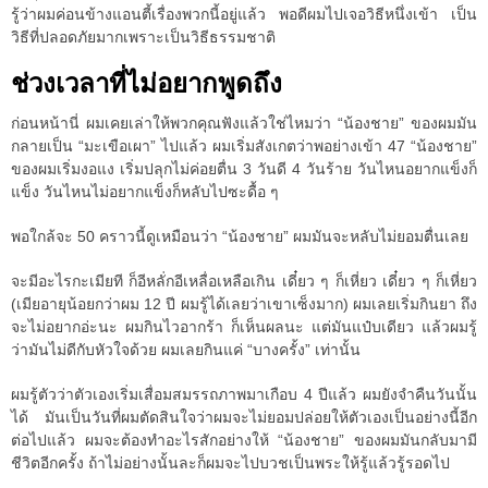
รู้ว่าผมค่อนข้างแอนตี้เรื่องพวกนี้อยู่แล้ว พอดีผมไปเจอวิธีหนึ่งเข้า เป็น
วิธีที่ปลอดภัยมากเพราะเป็นวิธีธรรมชาติ
ช่วงเวลาที่ไม่อยากพูดถึง
ก่อนหน้านี่ ผมเคยเล่าให้พวกคุณฟังแล้วใช่ไหมว่า “น้องชาย” ของผมมัน
กลายเป็น “มะเขือเผา” ไปแล้ว ผมเริ่มสังเกตว่าพอย่างเข้า 47 “น้องชาย”
ของผมเริ่มงอแง เริ่มปลุกไม่ค่อยตื่น 3 วันดี 4 วันร้าย วันไหนอยากแข็งก็
แข็ง วันไหนไม่อยากแข็งก็หลับไปซะดื้อ ๆ
พอใกล้จะ 50 คราวนี้ดูเหมือนว่า “น้องชาย” ผมมันจะหลับไม่ยอมตื่นเลย
จะมีอะไรกะเมียที ก็อีหลั่กอีเหลื่อเหลือเกิน เดี๋ยว ๆ ก็เหี่ยว เดี๋ยว ๆ ก็เหี่ยว
(เมียอายุน้อยกว่าผม 12 ปี ผมรู้ได้เลยว่าเขาเซ็งมาก) ผมเลยเริ่มกินยา ถึง
จะไม่อยากอ่ะนะ ผมกินไวอากร้า ก็เห็นผลนะ แต่มันแป๋บเดียว แล้วผมรู้
ว่ามันไม่ดีกับหัวใจด้วย ผมเลยกินแค่ “บางครั้ง” เท่านั้น
ผมรู้ตัวว่าตัวเองเริ่มเสื่อมสมรรถภาพมาเกือบ 4 ปีแล้ว ผมยังจำคืนวันนั้น
ได้ มันเป็นวันที่ผมตัดสินใจว่าผมจะไม่ยอมปล่อยให้ตัวเองเป็นอย่างนี้อีก
ต่อไปแล้ว ผมจะต้องทำอะไรสักอย่างให้ “น้องชาย” ของผมมันกลับมามี
ชีวิตอีกครั้ง ถ้าไม่อย่างนั้นละก็ผมจะไปบวชเป็นพระให้รู้แล้วรู้รอดไป