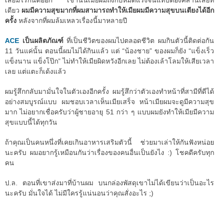
เลยมีไรกันต่ออีก เช้านั้นเมียผมถึงกับหมดแรงจนแทบต้องคลานเลยที
เดียว
ผมมีความสุขมากที่ผมสามารถทำให้เมียผมมีความสุขบนเตียงได้อีก
ครั้ง
หลังจากที่ผมล้มเหลวเรื่องนี้มาหลายปี
ACE
เป็นผลิตภัณฑ์
ที่เป็นชีวิตของผมไปตลอดชีวิต ผมกินตัวนี้ติดต่อกัน
11 วันแค่นั้น ตอนนี้ผมไม่ได้กินแล้ว แต่ “น้องชาย” ของผมก็ยัง “แข็งเร็ว
แข็งนาน แข็งโป๊ก” ไม่ทำให้เมียผิดหวังอีกเลย ไม่ต้องเล้าโลมให้เสียเวลา
เลย แต่แตะก็เด้งแล้ว
ผมรู้สึกกลับมามั่นใจในตัวเองอีกครั้ง ผมรู้สึกว่าตัวเองทำหน้าที่สามีที่ดีได้
อย่างสมบูรณ์แบบ ผมชอบเวลาเห็นเมียเสร็จ หน้าเมียผมจะดูมีความสุข
มาก ไม่อยากเชื่อครับว่าผู้ชายอายุ 51 กว่า ๆ แบบผมยังทำให้เมียมีความ
สุขแบบนี้ได้ทุกวัน
ถ้าคุณเป็นคนหนึ่งที่เคยเกินอาหารเสริมตัวนี้ ช่วยมาเล่าให้กันฟังหน่อย
นะครับ ผมอยากรู้เหมือนกันว่าเรื่องของคนอื่นเป็นยังไง :) โชคดีครับทุก
คน
ป.ล. ตอนที่เขาส่งมาที่บ้านผม บนกล่องพัสดุเขาไม่ได้เขียนว่าเป็นอะไร
นะครับ มั่นใจได้ ไม่มีใครรู้แน่นอนว่าคุณสั่งอะไร ;)