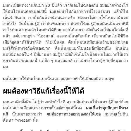
ผมกะเมียแต่งงานกันมา 20 ปีแล้ว เราก็เลยไปฉลองกัน ผมอยากทำอะไร
ให้มันโรแมนติกหน่อยปีนี้ ผมเลยพาไปกินอาหารที่โรงแรมหรู แล้วก็ไป
เต้นรำกันต่อ เราดื่มกันด้วยนิดหน่อยครับ คงเดาไม่ยากใช่ไหมว่ามันจะ
จบยังไง วันนั้นผมรู้สึกว่ามันพิเศษมาก มันทำให้ผมรู้สึกเหมือนคืนแรกที่มี
อะไรกันเลย พอเล้าโลมกันได้ที่ ผมบอกได้เลยว่าเมียก็พร้อมให้ผมใส่เต็มที่
แล้ว แต่ปรากฏว่า “น้องชาย” ของผมมันหลับสนิท เหี่ยวเหมือนไม่มีชีวิต
เมียก็อุตส่าห์ใช้ปากให้ ก็ไม่เป็นผล คืนนั้นมันเหมือนฝันร้ายของผมเลย
ผมรู้สึกผิดหวังกับตัวเองมาก คืนนั้นผมแยกไปนอนอีกห้องหนึ่ง มันเป็น
แบบนี่ตลอดใน 4 ปีที่ผ่านมา ผมรู้ว่าเมียก็เซ็งไม่ใช่น้อย ผมไม่อยากให้เรา
หย่ากันด้วยเหตุผลนี้ แต่ลึก ๆ แล้วผมกลัวว่าเมียจะไปหาผู้ชายที่หนุ่มกว่า
ผม
ผมไม่อยากให้มันเป็นแบบนั้นเลย ผมอยากทำให้เมียผมมีความสุข
ผมต้องหาวิธีแก้เรื่องนี้ให้ได้
ผมนอนคิดทั้งคืน ไม่รู้ว่าจะทำยังไงดี ความคิดมันวนไปวนมา รู้สึกแย่ด้วย
ผมไม่อยากเสื่อมสมรรถภาพตั้งแต่อายุแค่นี้เอง
ผมเชื่อว่าทุกปัญหามีทาง
แก้
นั่นหมายความว่า
ผมต้องหาทางออกของผมให้เจอ
ผมเลยเริ่มต้น
ค้นหา “ทางออก” นั้น