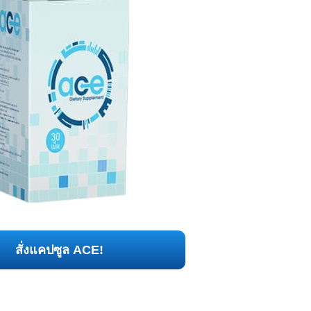
สั่งแคปซูล ACE!