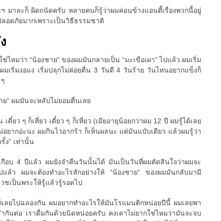
 มาละก็ ผิดถนัดครับ หลายคนก็รู้ว่าผมค่อนข้างแอนตี้เรื่องพวกนี้อยู่
ที่ปลอดภัยมากเพราะเป็นวิธีธรรมชาติ
ึง
วใช่ไหมว่า “น้องชาย” ของผมมันกลายเป็น “มะเขือเผา” ไปแล้ว ผมเริ่ม
มเริ่มงอแง เริ่มปลุกไม่ค่อยตื่น 3 วันดี 4 วันร้าย วันไหนอยากแข็งก็
 ๆ
ชาย” ผมมันจะหลับไม่ยอมตื่นเลย
น เดี๋ยว ๆ ก็เหี่ยว เดี๋ยว ๆ ก็เหี่ยว (เมียอายุน้อยกว่าผม 12 ปี ผมรู้ได้เลย
ม่อยากอ่ะนะ ผมกินไวอากร้า ก็เห็นผลนะ แต่มันแป๋บเดียว แล้วผมรู้ว่า
้ง” เท่านั้น
เกือบ 4 ปีแล้ว ผมยังจำคืนวันนั้นได้ มันเป็นวันที่ผมตัดสินใจว่าผมจะ
ต่อไปแล้ว ผมจะต้องทำอะไรสักอย่างให้ “น้องชาย” ของผมมันกลับมามี
บวชเป็นพระให้รู้แล้วรู้รอดไป
ก็เลยไปฉลองกัน ผมอยากทำอะไรให้มันโรแมนติกหน่อยปีนี้ ผมเลยพา
รำกันต่อ เราดื่มกันด้วยนิดหน่อยครับ คงเดาไม่ยากใช่ไหมว่ามันจะจบ