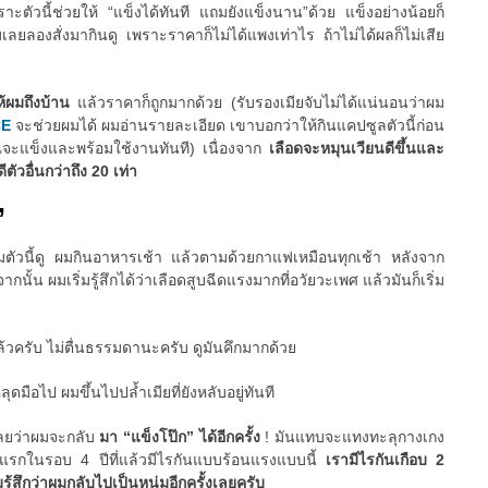
ัวนี้ช่วยให้ “แข็งได้ทันที แถมยังแข็งนาน”ด้วย แข็งอย่างน้อยก็
มเลยลองสั่งมากินดู เพราะราคาก็ไม่ได้แพงเท่าไร ถ้าไม่ได้ผลก็ไม่เสีย
ให้ผมถึงบ้าน
แล้วราคาก็ถูกมากด้วย (รับรองเมียจับไม่ได้แน่นอนว่าผม
CE
จะช่วยผมได้ ผมอ่านรายละเอียด เขาบอกว่าให้กินแคปซูลตัวนี้ก่อน
ณจะแข็งและพร้อมใช้งานทันที) เนื่องจาก
เลือดจะหมุนเวียนดีขึ้นและ
ตัวอื่นกว่าถึง 20 เท่า
”
ริมตัวนี้ดู ผมกินอาหารเช้า แล้วตามด้วยกาแฟเหมือนทุกเช้า หลังจาก
ั้น ผมเริ่มรู้สึกได้ว่าเลือดสูบฉีดแรงมากที่อวัยวะเพศ แล้วมันก็เริ่ม
ล้วครับ ไม่ตื่นธรรมดานะครับ ดูมันคึกมากด้วย
มือไป ผมขึ้นไปปล้ำเมียที่ยังหลับอยู่ทันที
เลยว่าผมจะกลับ
มา “แข็งโป๊ก” ได้อีกครั้ง
! มันแทบจะแทงทะลุกางเกง
ันแรกในรอบ 4 ปีที่แล้วมีไรกันแบบร้อนแรงแบบนี้
เรามีไรกันเกือบ 2
มรู้สึกว่าผมกลับไปเป็นหนุ่มอีกครั้งเลยครับ