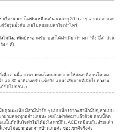
เรื่องนกเขาไม่ขันเหมือนกัน ผมอายุ 30 กว่า ๆ เอง แต่อาจจะ
แต่วัยรุ่นมั้งคับ เลยไม่ค่อยแปลกใจเท่าไหร่
ยังไม่ถึงอาทิตย์หรอกครับ บอกได้คำเดียวว่า ผม “ทึ่ง อึ้ง” ส่วน
ริง ๆ คับ
ย์เมื่อวานนี้เอง เพราะผมไม่ค่อยสะดวกให้ส่งมาที่คอนโด ผม
 แค่ 30 นาทีเองครับ แข็งปั๋ง แต่น่าเสียดายที่เมียไปทำงาน
ก้ขัดไปก่อน :)
มียคุณนะเนีย มีสามีน่ารัก ๆ แบบเนี่ย เรากะสามีก็มีปัญหาแบบ
ก็พยายามลองทุกอย่างเลยนะ เคยไปผ่าตัดมาแล้วด้วย ตอนนี้คิด
้ตอนนั้นตัดสินใจทำไปได้ยังไง สามีกิน ACE เหมือนกัน ง่ายแล้ว
ี้แทบไม่อยากออกจากบ้านเลยค่ะ ของเขาดีจริงค่ะ