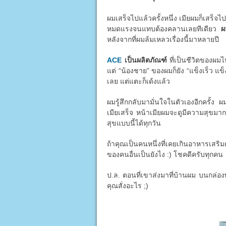
ผมเสร็จไปแล้วครั้งหนึ่ง เมียผมก็เสร็จไป
หมดแรงจนแทบต้องคลานเลยทีเดียว
ผ
หลังจากที่ผมล้มเหลวเรื่องนี้มาหลายปี
ACE
เป็นผลิตภัณฑ์
ที่เป็นชีวิตของผมไ
แต่ “น้องชาย” ของผมก็ยัง “แข็งเร็ว แข็
เลย แต่แตะก็เด้งแล้ว
ผมรู้สึกกลับมามั่นใจในตัวเองอีกครั้ง ผ
เมียเสร็จ หน้าเมียผมจะดูมีความสุขมาก
สุขแบบนี้ได้ทุกวัน
ถ้าคุณเป็นคนหนึ่งที่เคยเกินอาหารเสริม
ของคนอื่นเป็นยังไง :) โชคดีครับทุกคน
ป.ล. ตอนที่เขาส่งมาที่บ้านผม บนกล่องพ
คุณสั่งอะไร ;)