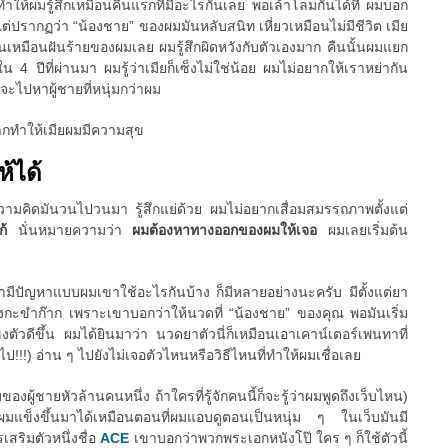
นทำให้ผมรู้สึกเหมือนคืนแรกที่มีอะไรกันเลย พอเล้าโลมกันได้ที่ ผมบอก
ว แต่ปรากฏว่า “น้องชาย” ของผมมันหลับสนิท เหี่ยวเหมือนไม่มีชีวิต เมีย
นมันเหมือนฝันร้ายของผมเลย ผมรู้สึกผิดหวังกับตัวเองมาก คืนนั้นผมแยก
 4 ปีที่ผ่านมา ผมรู้ว่าเมียก็เซ็งไม่ใช่น้อย ผมไม่อยากให้เราหย่ากัน
ยจะไปหาผู้ชายที่หนุ่มกว่าผม
ากทำให้เมียผมมีความสุข
ห้ได้
 ความคิดมันวนไปวนมา รู้สึกแย่ด้วย ผมไม่อยากเสื่อมสมรรถภาพตั้งแต่
แก้
นั่นหมายความว่า
ผมต้องหาทางออกของผมให้เจอ
ผมเลยเริ่มต้น
ขามีปัญหาแบบผมเขาใช้อะไรกันบ้าง ก็มีหลายอย่างนะครับ มีตั้งแต่ยา
กะขำก๊าก เพราะเขาบอกว่าให้นวดที่ “น้องชาย” ของคุณ พอมันเริ่ม
ตัวดีขึ้น ผมได้ยินมาว่า นวดยาตัวนี่ก็เหมือนเอาเคาน์เตอร์เพนทาที่
ป!!!) อ่าน ๆ ไปยังไม่เจอตัวไหนหรือวิธีไหนที่ทำให้ผมเชื่อเลย
ของผู้ชายหัวล้านคนหนึ่ง ถ้าใครที่รู้จักคนนี้ก็จะรู้ว่าผมพูดถึงเว็บไหน)
้ผมแข็งขึ้นมาได้เหมือนตอนที่ผมแอบดูตอนเป็นหนุ่ม ๆ ในเว็บมันมี
สริมตัวหนึ่งชื่อ
ACE
เขาบอกว่าพวกพระเอกหนังโป๊ ใคร ๆ ก็ใช้ตัวนี้