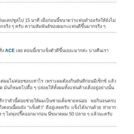
จากกินแคปซูลไป 15 นาที เมื่อก่อนนี้ขนาดว่าแฟนทำออรัลให้ยังไม่
ากจริง ๆ ครับ ความสัมพันธ์ของผมกะแฟนดีขึ้นมากจริง ๆ
ั่ง
ACE
เลย ตอนนี้เขาแข็งตัวดีขึ้นเยอะมากค่ะ บางคืนเรา
แต่ผมไม่ค่อยชอบเท่าไร เพราะผมต้องกินทันทีก่อนมีเซ็กซ์ แล้ว
 มันก็หมดไปดื้อ ๆ ปล่อยให้ทั้งผมทั้งแฟนค้างเติ่งอยู่อย่างนั้น
สึกว่าตัวนี้ค่อยช่วยให้ผมเป็นชายเต็มชายหน่อย พอกินจนครบ
งตอนนี้ผมยัง “แข็งตัว” ดีอยู่เลยครับ แข็งได้นานด้วย ท่ายาก
มง ๆ ไม่พุ่งปรี๊ดออกมาก่อน นี่ขนาดผม 50 ปลาย ๆ แล้วนะครับ