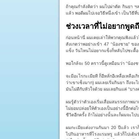
ถ้าคุณกำลังคิดว่า ผมไปผ่าตัด กินยา ฯลฯ
แล้ว พอดีผมไปเจอวิธีหนึ่งเข้า เป็นวิธี
ช่วงเวลาที่ไม่อยากพูดถ
ก่อนหน้านี่ ผมเคยเล่าให้พวกคุณฟังแล้
สังเกตว่าพอย่างเข้า 47 “น้องชาย” ของผ
แข็ง วันไหนไม่อยากแข็งก็หลับไปซะดื้อ
พอใกล้จะ 50 คราวนี้ดูเหมือนว่า “น้อง
จะมีอะไรกะเมียที ก็อีหลั่กอีเหลื่อเหลือเกิ
ว่าเขาเซ็งมาก) ผมเลยเริ่มกินยา ถึงจะไ
มันไม่ดีกับหัวใจด้วย ผมเลยกินแค่ “บางครั
ผมรู้ตัวว่าตัวเองเริ่มเสื่อมสมรรถภาพมา
ไม่ยอมปล่อยให้ตัวเองเป็นอย่างนี้อีก
ชีวิตอีกครั้ง ถ้าไม่อย่างนั้นละก็ผมจะไป
ผมกะเมียแต่งงานกันมา 20 ปีแล้ว เรา
ไปกินอาหารที่โรงแรมหรู แล้วก็ไปเต้น