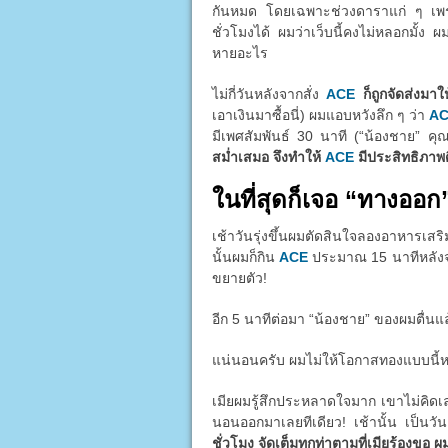
กันหมด โดยเฉพาะช่วงดาราแก่ ๆ เพราะต
ชั่วโมงได้ ผมว่าเว็บนี้คงไม่หลอกมั้ง ผ
หายอะไร
ไม่กี่วันหลังจากสั่ง
ACE
ก็ถูกจัดส่งมา
เอาเงินมาซื้อนี่) ผมแอบหวังลึก ๆ ว่า
A
มีเพศสัมพันธ์ 30 นาที (“น้องชาย” คุ
สม่ำเสมอ จึงทำให้
ACE
มีประสิทธิภาพดี
ในที่สุดก็เจอ “ทางออก
เช้าวันรุ่งขึ้นผมตัดสินใจลองอาหารเส
นั้นผมก็กิน
ACE
ประมาณ 15 นาทีหลังจากน
ขยายตัว!
อีก 5 นาทีต่อมา “น้องชาย” ของผมตื่นแ
แน่นอนครับ ผมไม่ให้โอกาสทองแบบนี้หลุด
เมียผมรู้สึกประหลาดใจมาก เขาไม่คิด
นอนออกมาเลยทีเดียว! เช้านั้น เป็นว
ชั่วโมง จัดเต็มทุกท่าตามที่เมียร้องขอ ผ