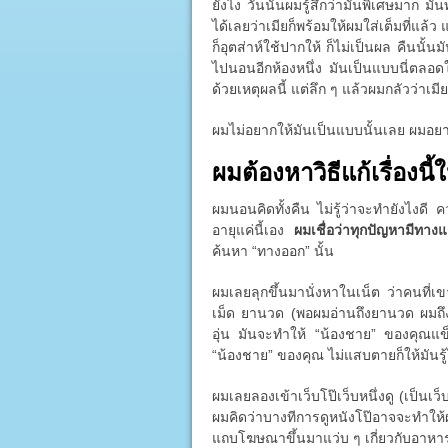
ยังไง วันนั้นผมรู้สึกว่ามันพิเศษมาก มั
ได้เลยว่าเมียก็พร้อมให้ผมใส่เต็มที่แล้
ก็อุตส่าห์ใช้ปากให้ ก็ไม่เป็นผล คืนนั้
ไปนอนอีกห้องหนึ่ง มันเป็นแบบนี่ตลอดใน
ด้วยเหตุผลนี้ แต่ลึก ๆ แล้วผมกลัวว่าเมี
ผมไม่อยากให้มันเป็นแบบนั้นเลย ผมอย
ผมต้องหาวิธีแก้เรื่องนี้ใ
ผมนอนคิดทั้งคืน ไม่รู้ว่าจะทำยังไงดี
อายุแค่นี้เอง
ผมเชื่อว่าทุกปัญหามีทาง
ค้นหา “ทางออก” นั้น
ผมเลยลุกขึ้นมานั่งหาในเน็ต ว่าคนที่เ
เม็ด ยานวด (พอผมอ่านถึงยานวด ผมถึง
อุ่น มันจะทำให้ “น้องชาย” ของคุณแข็ง
“น้องชาย” ของคุณ ไม่แสบตายก็ให้มันรู้ไ
ผมเลยลองเข้าเว็บโป๊เว็บหนึ่งดู (เป็นเว็บ
ผมคิดว่าบางทีการดูหนังโป๊อาจจะทำให
แถบโฆษณาขึ้นมาแว่บ ๆ เกี่ยวกับอาหารเ