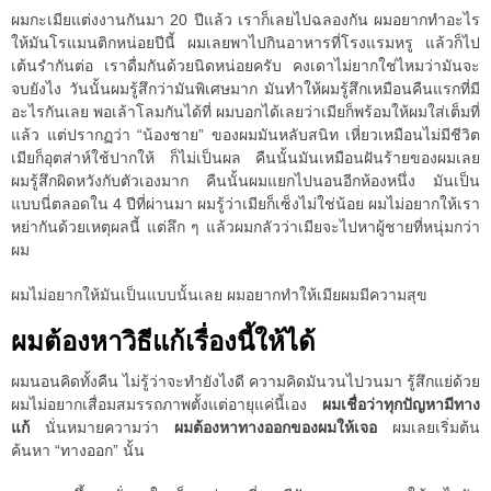
ผมกะเมียแต่งงานกันมา 20 ปีแล้ว เราก็เลยไปฉลองกัน ผมอยากทำอะไร
ให้มันโรแมนติกหน่อยปีนี้ ผมเลยพาไปกินอาหารที่โรงแรมหรู แล้วก็ไป
เต้นรำกันต่อ เราดื่มกันด้วยนิดหน่อยครับ คงเดาไม่ยากใช่ไหมว่ามันจะ
จบยังไง วันนั้นผมรู้สึกว่ามันพิเศษมาก มันทำให้ผมรู้สึกเหมือนคืนแรกที่มี
อะไรกันเลย พอเล้าโลมกันได้ที่ ผมบอกได้เลยว่าเมียก็พร้อมให้ผมใส่เต็มที่
แล้ว แต่ปรากฏว่า “น้องชาย” ของผมมันหลับสนิท เหี่ยวเหมือนไม่มีชีวิต
เมียก็อุตส่าห์ใช้ปากให้ ก็ไม่เป็นผล คืนนั้นมันเหมือนฝันร้ายของผมเลย
ผมรู้สึกผิดหวังกับตัวเองมาก คืนนั้นผมแยกไปนอนอีกห้องหนึ่ง มันเป็น
แบบนี่ตลอดใน 4 ปีที่ผ่านมา ผมรู้ว่าเมียก็เซ็งไม่ใช่น้อย ผมไม่อยากให้เรา
หย่ากันด้วยเหตุผลนี้ แต่ลึก ๆ แล้วผมกลัวว่าเมียจะไปหาผู้ชายที่หนุ่มกว่า
ผม
ผมไม่อยากให้มันเป็นแบบนั้นเลย ผมอยากทำให้เมียผมมีความสุข
ผมต้องหาวิธีแก้เรื่องนี้ให้ได้
ผมนอนคิดทั้งคืน ไม่รู้ว่าจะทำยังไงดี ความคิดมันวนไปวนมา รู้สึกแย่ด้วย
ผมไม่อยากเสื่อมสมรรถภาพตั้งแต่อายุแค่นี้เอง
ผมเชื่อว่าทุกปัญหามีทาง
แก้
นั่นหมายความว่า
ผมต้องหาทางออกของผมให้เจอ
ผมเลยเริ่มต้น
ค้นหา “ทางออก” นั้น