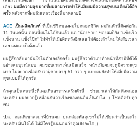
เลยมีไรกันต่ออีก เช้านั้นเมียผมถึงกับหมดแรงจนแทบต้องคลานเลยที
เดียว
ผมมีความสุขมากที่ผมสามารถทำให้เมียผมมีความสุขบนเตียงได้อีก
ครั้ง
หลังจากที่ผมล้มเหลวเรื่องนี้มาหลายปี
ACE
เป็นผลิตภัณฑ์
ที่เป็นชีวิตของผมไปตลอดชีวิต ผมกินตัวนี้ติดต่อกัน
11 วันแค่นั้น ตอนนี้ผมไม่ได้กินแล้ว แต่ “น้องชาย” ของผมก็ยัง “แข็งเร็ว
แข็งนาน แข็งโป๊ก” ไม่ทำให้เมียผิดหวังอีกเลย ไม่ต้องเล้าโลมให้เสียเวลา
เลย แต่แตะก็เด้งแล้ว
ผมรู้สึกกลับมามั่นใจในตัวเองอีกครั้ง ผมรู้สึกว่าตัวเองทำหน้าที่สามีที่ดีได้
อย่างสมบูรณ์แบบ ผมชอบเวลาเห็นเมียเสร็จ หน้าเมียผมจะดูมีความสุข
มาก ไม่อยากเชื่อครับว่าผู้ชายอายุ 51 กว่า ๆ แบบผมยังทำให้เมียมีความ
สุขแบบนี้ได้ทุกวัน
ถ้าคุณเป็นคนหนึ่งที่เคยเกินอาหารเสริมตัวนี้ ช่วยมาเล่าให้กันฟังหน่อย
นะครับ ผมอยากรู้เหมือนกันว่าเรื่องของคนอื่นเป็นยังไง :) โชคดีครับทุก
คน
ป.ล. ตอนที่เขาส่งมาที่บ้านผม บนกล่องพัสดุเขาไม่ได้เขียนว่าเป็นอะไร
นะครับ มั่นใจได้ ไม่มีใครรู้แน่นอนว่าคุณสั่งอะไร ;)