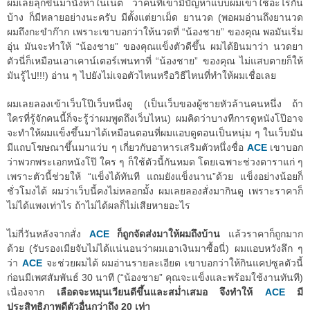
ผมเลยลุกขึ้นมานั่งหาในเน็ต ว่าคนที่เขามีปัญหาแบบผมเขาใช้อะไรกัน
บ้าง ก็มีหลายอย่างนะครับ มีตั้งแต่ยาเม็ด ยานวด (พอผมอ่านถึงยานวด
ผมถึงกะขำก๊าก เพราะเขาบอกว่าให้นวดที่ “น้องชาย” ของคุณ พอมันเริ่ม
อุ่น มันจะทำให้ “น้องชาย” ของคุณแข็งตัวดีขึ้น ผมได้ยินมาว่า นวดยา
ตัวนี่ก็เหมือนเอาเคาน์เตอร์เพนทาที่ “น้องชาย” ของคุณ ไม่แสบตายก็ให้
มันรู้ไป!!!) อ่าน ๆ ไปยังไม่เจอตัวไหนหรือวิธีไหนที่ทำให้ผมเชื่อเลย
ผมเลยลองเข้าเว็บโป๊เว็บหนึ่งดู (เป็นเว็บของผู้ชายหัวล้านคนหนึ่ง ถ้า
ใครที่รู้จักคนนี้ก็จะรู้ว่าผมพูดถึงเว็บไหน) ผมคิดว่าบางทีการดูหนังโป๊อาจ
จะทำให้ผมแข็งขึ้นมาได้เหมือนตอนที่ผมแอบดูตอนเป็นหนุ่ม ๆ ในเว็บมัน
มีแถบโฆษณาขึ้นมาแว่บ ๆ เกี่ยวกับอาหารเสริมตัวหนึ่งชื่อ
ACE
เขาบอก
ว่าพวกพระเอกหนังโป๊ ใคร ๆ ก็ใช้ตัวนี้กันหมด โดยเฉพาะช่วงดาราแก่ ๆ
เพราะตัวนี้ช่วยให้ “แข็งได้ทันที แถมยังแข็งนาน”ด้วย แข็งอย่างน้อยก็
ชั่วโมงได้ ผมว่าเว็บนี้คงไม่หลอกมั้ง ผมเลยลองสั่งมากินดู เพราะราคาก็
ไม่ได้แพงเท่าไร ถ้าไม่ได้ผลก็ไม่เสียหายอะไร
ไม่กี่วันหลังจากสั่ง
ACE
ก็ถูกจัดส่งมาให้ผมถึงบ้าน
แล้วราคาก็ถูกมาก
ด้วย (รับรองเมียจับไม่ได้แน่นอนว่าผมเอาเงินมาซื้อนี่) ผมแอบหวังลึก ๆ
ว่า
ACE
จะช่วยผมได้ ผมอ่านรายละเอียด เขาบอกว่าให้กินแคปซูลตัวนี้
ก่อนมีเพศสัมพันธ์ 30 นาที (“น้องชาย” คุณจะแข็งและพร้อมใช้งานทันที)
เนื่องจาก
เลือดจะหมุนเวียนดีขึ้นและสม่ำเสมอ จึงทำให้
ACE
มี
ประสิทธิภาพดีตัวอื่นกว่าถึง 20 เท่า