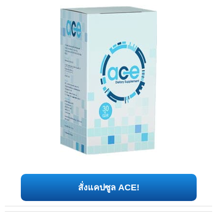
สั่งแคปซูล ACE!