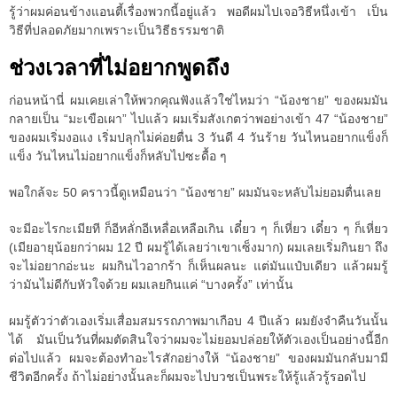
รู้ว่าผมค่อนข้างแอนตี้เรื่องพวกนี้อยู่แล้ว พอดีผมไปเจอวิธีหนึ่งเข้า เป็น
วิธีที่ปลอดภัยมากเพราะเป็นวิธีธรรมชาติ
ช่วงเวลาที่ไม่อยากพูดถึง
ก่อนหน้านี่ ผมเคยเล่าให้พวกคุณฟังแล้วใช่ไหมว่า “น้องชาย” ของผมมัน
กลายเป็น “มะเขือเผา” ไปแล้ว ผมเริ่มสังเกตว่าพอย่างเข้า 47 “น้องชาย”
ของผมเริ่มงอแง เริ่มปลุกไม่ค่อยตื่น 3 วันดี 4 วันร้าย วันไหนอยากแข็งก็
แข็ง วันไหนไม่อยากแข็งก็หลับไปซะดื้อ ๆ
พอใกล้จะ 50 คราวนี้ดูเหมือนว่า “น้องชาย” ผมมันจะหลับไม่ยอมตื่นเลย
จะมีอะไรกะเมียที ก็อีหลั่กอีเหลื่อเหลือเกิน เดี๋ยว ๆ ก็เหี่ยว เดี๋ยว ๆ ก็เหี่ยว
(เมียอายุน้อยกว่าผม 12 ปี ผมรู้ได้เลยว่าเขาเซ็งมาก) ผมเลยเริ่มกินยา ถึง
จะไม่อยากอ่ะนะ ผมกินไวอากร้า ก็เห็นผลนะ แต่มันแป๋บเดียว แล้วผมรู้
ว่ามันไม่ดีกับหัวใจด้วย ผมเลยกินแค่ “บางครั้ง” เท่านั้น
ผมรู้ตัวว่าตัวเองเริ่มเสื่อมสมรรถภาพมาเกือบ 4 ปีแล้ว ผมยังจำคืนวันนั้น
ได้ มันเป็นวันที่ผมตัดสินใจว่าผมจะไม่ยอมปล่อยให้ตัวเองเป็นอย่างนี้อีก
ต่อไปแล้ว ผมจะต้องทำอะไรสักอย่างให้ “น้องชาย” ของผมมันกลับมามี
ชีวิตอีกครั้ง ถ้าไม่อย่างนั้นละก็ผมจะไปบวชเป็นพระให้รู้แล้วรู้รอดไป