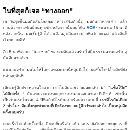
ในที่สุดก็เจอ “ทางออก”
เช้าวันรุ่งขึ้นผมตัดสินใจลองอาหารเสริมตัวนี้ดู ผมกินอาหารเช้า แล้ว
ตามด้วยกาแฟเหมือนทุกเช้า หลังจากนั้นผมก็กิน
ACE
ประมาณ 15 นาที
หลังจากนั้น ผมเริ่มรู้สึกได้ว่าเลือดสูบฉีดแรงมากที่อวัยวะเพศ แล้วมันก็
เริ่มขยายตัว!
อีก 5 นาทีต่อมา “น้องชาย” ของผมตื่นแล้วครับ ไม่ตื่นธรรมดานะครับ ดู
มันคึกมากด้วย
แน่นอนครับ ผมไม่ให้โอกาสทองแบบนี้หลุดมือไป ผมขึ้นไปปล้ำเมียที่ยัง
หลับอยู่ทันที
เมียผมรู้สึกประหลาดใจมาก เขาไม่คิดเลยว่าผมจะกลับ
มา “แข็งโป๊ก”
ได้อีกครั้ง
! มันแทบจะแทงทะลุกางเกงนอนออกมาเลยทีเดียว! เช้านั้น
เป็นวันแรกในรอบ 4 ปีที่แล้วมีไรกันแบบร้อนแรงแบบนี้
เรามีไรกันเกือบ
2 ชั่วโมง จัดเต็มทุกท่าตามที่เมียร้องขอ ผมรู้สึกว่าผมกลับไปเป็นหนุ่มอีก
ครั้งเลยครับ
ผมเสร็จไปแล้วครั้งหนึ่ง เมียผมก็เสร็จไปแล้ว แต่เรายังไม่อยากหยุด เราก็