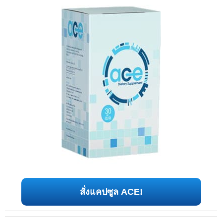
สั่งแคปซูล ACE!