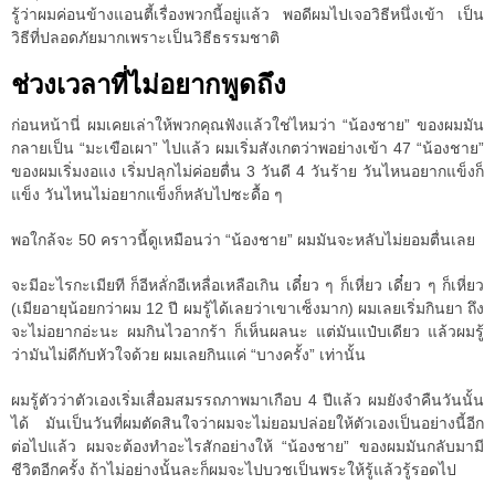
รู้ว่าผมค่อนข้างแอนตี้เรื่องพวกนี้อยู่แล้ว พอดีผมไปเจอวิธีหนึ่งเข้า เป็น
วิธีที่ปลอดภัยมากเพราะเป็นวิธีธรรมชาติ
ช่วงเวลาที่ไม่อยากพูดถึง
ก่อนหน้านี่ ผมเคยเล่าให้พวกคุณฟังแล้วใช่ไหมว่า “น้องชาย” ของผมมัน
กลายเป็น “มะเขือเผา” ไปแล้ว ผมเริ่มสังเกตว่าพอย่างเข้า 47 “น้องชาย”
ของผมเริ่มงอแง เริ่มปลุกไม่ค่อยตื่น 3 วันดี 4 วันร้าย วันไหนอยากแข็งก็
แข็ง วันไหนไม่อยากแข็งก็หลับไปซะดื้อ ๆ
พอใกล้จะ 50 คราวนี้ดูเหมือนว่า “น้องชาย” ผมมันจะหลับไม่ยอมตื่นเลย
จะมีอะไรกะเมียที ก็อีหลั่กอีเหลื่อเหลือเกิน เดี๋ยว ๆ ก็เหี่ยว เดี๋ยว ๆ ก็เหี่ยว
(เมียอายุน้อยกว่าผม 12 ปี ผมรู้ได้เลยว่าเขาเซ็งมาก) ผมเลยเริ่มกินยา ถึง
จะไม่อยากอ่ะนะ ผมกินไวอากร้า ก็เห็นผลนะ แต่มันแป๋บเดียว แล้วผมรู้
ว่ามันไม่ดีกับหัวใจด้วย ผมเลยกินแค่ “บางครั้ง” เท่านั้น
ผมรู้ตัวว่าตัวเองเริ่มเสื่อมสมรรถภาพมาเกือบ 4 ปีแล้ว ผมยังจำคืนวันนั้น
ได้ มันเป็นวันที่ผมตัดสินใจว่าผมจะไม่ยอมปล่อยให้ตัวเองเป็นอย่างนี้อีก
ต่อไปแล้ว ผมจะต้องทำอะไรสักอย่างให้ “น้องชาย” ของผมมันกลับมามี
ชีวิตอีกครั้ง ถ้าไม่อย่างนั้นละก็ผมจะไปบวชเป็นพระให้รู้แล้วรู้รอดไป