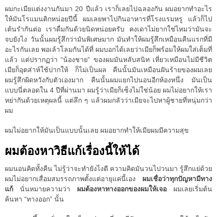
ผมกะเมียแต่งงานกันมา 20 ปีแล้ว เราก็เลยไปฉลองกัน ผมอยากทำอะไร
ให้มันโรแมนติกหน่อยปีนี้ ผมเลยพาไปกินอาหารที่โรงแรมหรู แล้วก็ไป
เต้นรำกันต่อ เราดื่มกันด้วยนิดหน่อยครับ คงเดาไม่ยากใช่ไหมว่ามันจะ
จบยังไง วันนั้นผมรู้สึกว่ามันพิเศษมาก มันทำให้ผมรู้สึกเหมือนคืนแรกที่มี
อะไรกันเลย พอเล้าโลมกันได้ที่ ผมบอกได้เลยว่าเมียก็พร้อมให้ผมใส่เต็มที่
แล้ว แต่ปรากฏว่า “น้องชาย” ของผมมันหลับสนิท เหี่ยวเหมือนไม่มีชีวิต
เมียก็อุตส่าห์ใช้ปากให้ ก็ไม่เป็นผล คืนนั้นมันเหมือนฝันร้ายของผมเลย
ผมรู้สึกผิดหวังกับตัวเองมาก คืนนั้นผมแยกไปนอนอีกห้องหนึ่ง มันเป็น
แบบนี่ตลอดใน 4 ปีที่ผ่านมา ผมรู้ว่าเมียก็เซ็งไม่ใช่น้อย ผมไม่อยากให้เรา
หย่ากันด้วยเหตุผลนี้ แต่ลึก ๆ แล้วผมกลัวว่าเมียจะไปหาผู้ชายที่หนุ่มกว่า
ผม
ผมไม่อยากให้มันเป็นแบบนั้นเลย ผมอยากทำให้เมียผมมีความสุข
ผมต้องหาวิธีแก้เรื่องนี้ให้ได้
ผมนอนคิดทั้งคืน ไม่รู้ว่าจะทำยังไงดี ความคิดมันวนไปวนมา รู้สึกแย่ด้วย
ผมไม่อยากเสื่อมสมรรถภาพตั้งแต่อายุแค่นี้เอง
ผมเชื่อว่าทุกปัญหามีทาง
แก้
นั่นหมายความว่า
ผมต้องหาทางออกของผมให้เจอ
ผมเลยเริ่มต้น
ค้นหา “ทางออก” นั้น