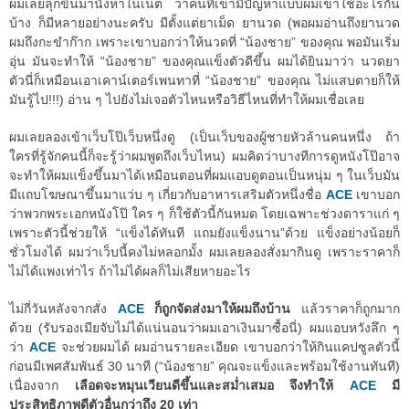
ผมเลยลุกขึ้นมานั่งหาในเน็ต ว่าคนที่เขามีปัญหาแบบผมเขาใช้อะไรกัน
บ้าง ก็มีหลายอย่างนะครับ มีตั้งแต่ยาเม็ด ยานวด (พอผมอ่านถึงยานวด
ผมถึงกะขำก๊าก เพราะเขาบอกว่าให้นวดที่ “น้องชาย” ของคุณ พอมันเริ่ม
อุ่น มันจะทำให้ “น้องชาย” ของคุณแข็งตัวดีขึ้น ผมได้ยินมาว่า นวดยา
ตัวนี่ก็เหมือนเอาเคาน์เตอร์เพนทาที่ “น้องชาย” ของคุณ ไม่แสบตายก็ให้
มันรู้ไป!!!) อ่าน ๆ ไปยังไม่เจอตัวไหนหรือวิธีไหนที่ทำให้ผมเชื่อเลย
ผมเลยลองเข้าเว็บโป๊เว็บหนึ่งดู (เป็นเว็บของผู้ชายหัวล้านคนหนึ่ง ถ้า
ใครที่รู้จักคนนี้ก็จะรู้ว่าผมพูดถึงเว็บไหน) ผมคิดว่าบางทีการดูหนังโป๊อาจ
จะทำให้ผมแข็งขึ้นมาได้เหมือนตอนที่ผมแอบดูตอนเป็นหนุ่ม ๆ ในเว็บมัน
มีแถบโฆษณาขึ้นมาแว่บ ๆ เกี่ยวกับอาหารเสริมตัวหนึ่งชื่อ
ACE
เขาบอก
ว่าพวกพระเอกหนังโป๊ ใคร ๆ ก็ใช้ตัวนี้กันหมด โดยเฉพาะช่วงดาราแก่ ๆ
เพราะตัวนี้ช่วยให้ “แข็งได้ทันที แถมยังแข็งนาน”ด้วย แข็งอย่างน้อยก็
ชั่วโมงได้ ผมว่าเว็บนี้คงไม่หลอกมั้ง ผมเลยลองสั่งมากินดู เพราะราคาก็
ไม่ได้แพงเท่าไร ถ้าไม่ได้ผลก็ไม่เสียหายอะไร
ไม่กี่วันหลังจากสั่ง
ACE
ก็ถูกจัดส่งมาให้ผมถึงบ้าน
แล้วราคาก็ถูกมาก
ด้วย (รับรองเมียจับไม่ได้แน่นอนว่าผมเอาเงินมาซื้อนี่) ผมแอบหวังลึก ๆ
ว่า
ACE
จะช่วยผมได้ ผมอ่านรายละเอียด เขาบอกว่าให้กินแคปซูลตัวนี้
ก่อนมีเพศสัมพันธ์ 30 นาที (“น้องชาย” คุณจะแข็งและพร้อมใช้งานทันที)
เนื่องจาก
เลือดจะหมุนเวียนดีขึ้นและสม่ำเสมอ จึงทำให้
ACE
มี
ประสิทธิภาพดีตัวอื่นกว่าถึง 20 เท่า