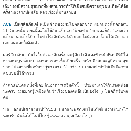
เลยมีไรกันต่ออีก เช้านั้นเมียผมถึงกับหมดแรงจนแทบต้องคลานเลยที
เดียว
ผมมีความสุขมากที่ผมสามารถทำให้เมียผมมีความสุขบนเตียงได้อีก
ครั้ง
หลังจากที่ผมล้มเหลวเรื่องนี้มาหลายปี
ACE
เป็นผลิตภัณฑ์
ที่เป็นชีวิตของผมไปตลอดชีวิต ผมกินตัวนี้ติดต่อกัน
11 วันแค่นั้น ตอนนี้ผมไม่ได้กินแล้ว แต่ “น้องชาย” ของผมก็ยัง “แข็งเร็ว
แข็งนาน แข็งโป๊ก” ไม่ทำให้เมียผิดหวังอีกเลย ไม่ต้องเล้าโลมให้เสียเวลา
เลย แต่แตะก็เด้งแล้ว
ผมรู้สึกกลับมามั่นใจในตัวเองอีกครั้ง ผมรู้สึกว่าตัวเองทำหน้าที่สามีที่ดีได้
อย่างสมบูรณ์แบบ ผมชอบเวลาเห็นเมียเสร็จ หน้าเมียผมจะดูมีความสุข
มาก ไม่อยากเชื่อครับว่าผู้ชายอายุ 51 กว่า ๆ แบบผมยังทำให้เมียมีความ
สุขแบบนี้ได้ทุกวัน
ถ้าคุณเป็นคนหนึ่งที่เคยเกินอาหารเสริมตัวนี้ ช่วยมาเล่าให้กันฟังหน่อย
นะครับ ผมอยากรู้เหมือนกันว่าเรื่องของคนอื่นเป็นยังไง :) โชคดีครับทุก
คน
ป.ล. ตอนที่เขาส่งมาที่บ้านผม บนกล่องพัสดุเขาไม่ได้เขียนว่าเป็นอะไร
นะครับ มั่นใจได้ ไม่มีใครรู้แน่นอนว่าคุณสั่งอะไร ;)