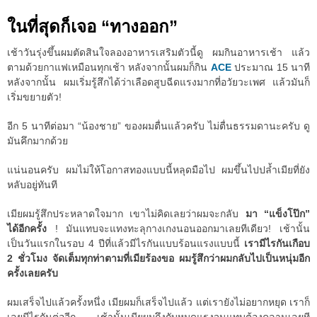
ในที่สุดก็เจอ “ทางออก”
เช้าวันรุ่งขึ้นผมตัดสินใจลองอาหารเสริมตัวนี้ดู ผมกินอาหารเช้า แล้ว
ตามด้วยกาแฟเหมือนทุกเช้า หลังจากนั้นผมก็กิน
ACE
ประมาณ 15 นาที
หลังจากนั้น ผมเริ่มรู้สึกได้ว่าเลือดสูบฉีดแรงมากที่อวัยวะเพศ แล้วมันก็
เริ่มขยายตัว!
อีก 5 นาทีต่อมา “น้องชาย” ของผมตื่นแล้วครับ ไม่ตื่นธรรมดานะครับ ดู
มันคึกมากด้วย
แน่นอนครับ ผมไม่ให้โอกาสทองแบบนี้หลุดมือไป ผมขึ้นไปปล้ำเมียที่ยัง
หลับอยู่ทันที
เมียผมรู้สึกประหลาดใจมาก เขาไม่คิดเลยว่าผมจะกลับ
มา “แข็งโป๊ก”
ได้อีกครั้ง
! มันแทบจะแทงทะลุกางเกงนอนออกมาเลยทีเดียว! เช้านั้น
เป็นวันแรกในรอบ 4 ปีที่แล้วมีไรกันแบบร้อนแรงแบบนี้
เรามีไรกันเกือบ
2 ชั่วโมง จัดเต็มทุกท่าตามที่เมียร้องขอ ผมรู้สึกว่าผมกลับไปเป็นหนุ่มอีก
ครั้งเลยครับ
ผมเสร็จไปแล้วครั้งหนึ่ง เมียผมก็เสร็จไปแล้ว แต่เรายังไม่อยากหยุด เราก็