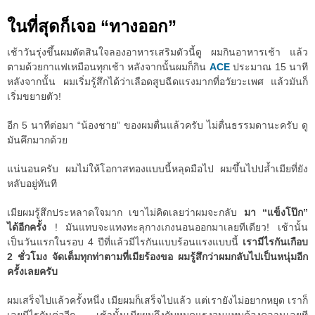
ในที่สุดก็เจอ “ทางออก”
เช้าวันรุ่งขึ้นผมตัดสินใจลองอาหารเสริมตัวนี้ดู ผมกินอาหารเช้า แล้ว
ตามด้วยกาแฟเหมือนทุกเช้า หลังจากนั้นผมก็กิน
ACE
ประมาณ 15 นาที
หลังจากนั้น ผมเริ่มรู้สึกได้ว่าเลือดสูบฉีดแรงมากที่อวัยวะเพศ แล้วมันก็
เริ่มขยายตัว!
อีก 5 นาทีต่อมา “น้องชาย” ของผมตื่นแล้วครับ ไม่ตื่นธรรมดานะครับ ดู
มันคึกมากด้วย
แน่นอนครับ ผมไม่ให้โอกาสทองแบบนี้หลุดมือไป ผมขึ้นไปปล้ำเมียที่ยัง
หลับอยู่ทันที
เมียผมรู้สึกประหลาดใจมาก เขาไม่คิดเลยว่าผมจะกลับ
มา “แข็งโป๊ก”
ได้อีกครั้ง
! มันแทบจะแทงทะลุกางเกงนอนออกมาเลยทีเดียว! เช้านั้น
เป็นวันแรกในรอบ 4 ปีที่แล้วมีไรกันแบบร้อนแรงแบบนี้
เรามีไรกันเกือบ
2 ชั่วโมง จัดเต็มทุกท่าตามที่เมียร้องขอ ผมรู้สึกว่าผมกลับไปเป็นหนุ่มอีก
ครั้งเลยครับ
ผมเสร็จไปแล้วครั้งหนึ่ง เมียผมก็เสร็จไปแล้ว แต่เรายังไม่อยากหยุด เราก็