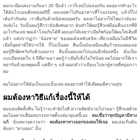
ผมกะเมียแต่งงานกันมา 20 ปีแล้ว เราก็เลยไปฉลองกัน ผมอยากทำอะไร
ให้มันโรแมนติกหน่อยปีนี้ ผมเลยพาไปกินอาหารที่โรงแรมหรู แล้วก็ไป
เต้นรำกันต่อ เราดื่มกันด้วยนิดหน่อยครับ คงเดาไม่ยากใช่ไหมว่ามันจะ
จบยังไง วันนั้นผมรู้สึกว่ามันพิเศษมาก มันทำให้ผมรู้สึกเหมือนคืนแรกที่มี
อะไรกันเลย พอเล้าโลมกันได้ที่ ผมบอกได้เลยว่าเมียก็พร้อมให้ผมใส่เต็มที่
แล้ว แต่ปรากฏว่า “น้องชาย” ของผมมันหลับสนิท เหี่ยวเหมือนไม่มีชีวิต
เมียก็อุตส่าห์ใช้ปากให้ ก็ไม่เป็นผล คืนนั้นมันเหมือนฝันร้ายของผมเลย
ผมรู้สึกผิดหวังกับตัวเองมาก คืนนั้นผมแยกไปนอนอีกห้องหนึ่ง มันเป็น
แบบนี่ตลอดใน 4 ปีที่ผ่านมา ผมรู้ว่าเมียก็เซ็งไม่ใช่น้อย ผมไม่อยากให้เรา
หย่ากันด้วยเหตุผลนี้ แต่ลึก ๆ แล้วผมกลัวว่าเมียจะไปหาผู้ชายที่หนุ่มกว่า
ผม
ผมไม่อยากให้มันเป็นแบบนั้นเลย ผมอยากทำให้เมียผมมีความสุข
ผมต้องหาวิธีแก้เรื่องนี้ให้ได้
ผมนอนคิดทั้งคืน ไม่รู้ว่าจะทำยังไงดี ความคิดมันวนไปวนมา รู้สึกแย่ด้วย
ผมไม่อยากเสื่อมสมรรถภาพตั้งแต่อายุแค่นี้เอง
ผมเชื่อว่าทุกปัญหามีทาง
แก้
นั่นหมายความว่า
ผมต้องหาทางออกของผมให้เจอ
ผมเลยเริ่มต้น
ค้นหา “ทางออก” นั้น