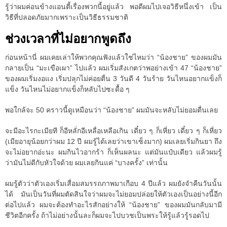
รู้ว่าผมค่อนข้างแอนตี้เรื่องพวกนี้อยู่แล้ว พอดีผมไปเจอวิธีหนึ่งเข้า เป็น
วิธีที่ปลอดภัยมากเพราะเป็นวิธีธรรมชาติ
ช่วงเวลาที่ไม่อยากพูดถึง
ก่อนหน้านี่ ผมเคยเล่าให้พวกคุณฟังแล้วใช่ไหมว่า “น้องชาย” ของผมมัน
กลายเป็น “มะเขือเผา” ไปแล้ว ผมเริ่มสังเกตว่าพอย่างเข้า 47 “น้องชาย”
ของผมเริ่มงอแง เริ่มปลุกไม่ค่อยตื่น 3 วันดี 4 วันร้าย วันไหนอยากแข็งก็
แข็ง วันไหนไม่อยากแข็งก็หลับไปซะดื้อ ๆ
พอใกล้จะ 50 คราวนี้ดูเหมือนว่า “น้องชาย” ผมมันจะหลับไม่ยอมตื่นเลย
จะมีอะไรกะเมียที ก็อีหลั่กอีเหลื่อเหลือเกิน เดี๋ยว ๆ ก็เหี่ยว เดี๋ยว ๆ ก็เหี่ยว
(เมียอายุน้อยกว่าผม 12 ปี ผมรู้ได้เลยว่าเขาเซ็งมาก) ผมเลยเริ่มกินยา ถึง
จะไม่อยากอ่ะนะ ผมกินไวอากร้า ก็เห็นผลนะ แต่มันแป๋บเดียว แล้วผมรู้
ว่ามันไม่ดีกับหัวใจด้วย ผมเลยกินแค่ “บางครั้ง” เท่านั้น
ผมรู้ตัวว่าตัวเองเริ่มเสื่อมสมรรถภาพมาเกือบ 4 ปีแล้ว ผมยังจำคืนวันนั้น
ได้ มันเป็นวันที่ผมตัดสินใจว่าผมจะไม่ยอมปล่อยให้ตัวเองเป็นอย่างนี้อีก
ต่อไปแล้ว ผมจะต้องทำอะไรสักอย่างให้ “น้องชาย” ของผมมันกลับมามี
ชีวิตอีกครั้ง ถ้าไม่อย่างนั้นละก็ผมจะไปบวชเป็นพระให้รู้แล้วรู้รอดไป