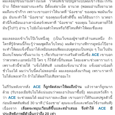
ผมเลยลุกขึ้นมานั่งหาในเน็ต ว่าคนที่เขามีปัญหาแบบผมเขาใช้อะไรกัน
บ้าง ก็มีหลายอย่างนะครับ มีตั้งแต่ยาเม็ด ยานวด (พอผมอ่านถึงยานวด
ผมถึงกะขำก๊าก เพราะเขาบอกว่าให้นวดที่ “น้องชาย” ของคุณ พอมันเริ่ม
อุ่น มันจะทำให้ “น้องชาย” ของคุณแข็งตัวดีขึ้น ผมได้ยินมาว่า นวดยา
ตัวนี่ก็เหมือนเอาเคาน์เตอร์เพนทาที่ “น้องชาย” ของคุณ ไม่แสบตายก็ให้
มันรู้ไป!!!) อ่าน ๆ ไปยังไม่เจอตัวไหนหรือวิธีไหนที่ทำให้ผมเชื่อเลย
ผมเลยลองเข้าเว็บโป๊เว็บหนึ่งดู (เป็นเว็บของผู้ชายหัวล้านคนหนึ่ง ถ้า
ใครที่รู้จักคนนี้ก็จะรู้ว่าผมพูดถึงเว็บไหน) ผมคิดว่าบางทีการดูหนังโป๊อาจ
จะทำให้ผมแข็งขึ้นมาได้เหมือนตอนที่ผมแอบดูตอนเป็นหนุ่ม ๆ ในเว็บมัน
มีแถบโฆษณาขึ้นมาแว่บ ๆ เกี่ยวกับอาหารเสริมตัวหนึ่งชื่อ
ACE
เขาบอก
ว่าพวกพระเอกหนังโป๊ ใคร ๆ ก็ใช้ตัวนี้กันหมด โดยเฉพาะช่วงดาราแก่ ๆ
เพราะตัวนี้ช่วยให้ “แข็งได้ทันที แถมยังแข็งนาน”ด้วย แข็งอย่างน้อยก็
ชั่วโมงได้ ผมว่าเว็บนี้คงไม่หลอกมั้ง ผมเลยลองสั่งมากินดู เพราะราคาก็
ไม่ได้แพงเท่าไร ถ้าไม่ได้ผลก็ไม่เสียหายอะไร
ไม่กี่วันหลังจากสั่ง
ACE
ก็ถูกจัดส่งมาให้ผมถึงบ้าน
แล้วราคาก็ถูกมาก
ด้วย (รับรองเมียจับไม่ได้แน่นอนว่าผมเอาเงินมาซื้อนี่) ผมแอบหวังลึก ๆ
ว่า
ACE
จะช่วยผมได้ ผมอ่านรายละเอียด เขาบอกว่าให้กินแคปซูลตัวนี้
ก่อนมีเพศสัมพันธ์ 30 นาที (“น้องชาย” คุณจะแข็งและพร้อมใช้งานทันที)
เนื่องจาก
เลือดจะหมุนเวียนดีขึ้นและสม่ำเสมอ จึงทำให้
ACE
มี
ประสิทธิภาพดีตัวอื่นกว่าถึง 20 เท่า