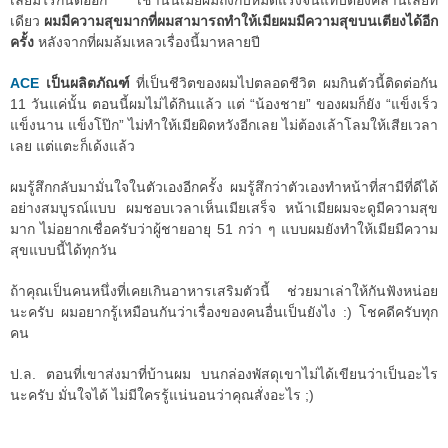
เลยมีไรกันต่ออีก เช้านั้นเมียผมถึงกับหมดแรงจนแทบต้องคลานเลยที
เดียว
ผมมีความสุขมากที่ผมสามารถทำให้เมียผมมีความสุขบนเตียงได้อีก
ครั้ง
หลังจากที่ผมล้มเหลวเรื่องนี้มาหลายปี
ACE
เป็นผลิตภัณฑ์
ที่เป็นชีวิตของผมไปตลอดชีวิต ผมกินตัวนี้ติดต่อกัน
11 วันแค่นั้น ตอนนี้ผมไม่ได้กินแล้ว แต่ “น้องชาย” ของผมก็ยัง “แข็งเร็ว
แข็งนาน แข็งโป๊ก” ไม่ทำให้เมียผิดหวังอีกเลย ไม่ต้องเล้าโลมให้เสียเวลา
เลย แต่แตะก็เด้งแล้ว
ผมรู้สึกกลับมามั่นใจในตัวเองอีกครั้ง ผมรู้สึกว่าตัวเองทำหน้าที่สามีที่ดีได้
อย่างสมบูรณ์แบบ ผมชอบเวลาเห็นเมียเสร็จ หน้าเมียผมจะดูมีความสุข
มาก ไม่อยากเชื่อครับว่าผู้ชายอายุ 51 กว่า ๆ แบบผมยังทำให้เมียมีความ
สุขแบบนี้ได้ทุกวัน
ถ้าคุณเป็นคนหนึ่งที่เคยเกินอาหารเสริมตัวนี้ ช่วยมาเล่าให้กันฟังหน่อย
นะครับ ผมอยากรู้เหมือนกันว่าเรื่องของคนอื่นเป็นยังไง :) โชคดีครับทุก
คน
ป.ล. ตอนที่เขาส่งมาที่บ้านผม บนกล่องพัสดุเขาไม่ได้เขียนว่าเป็นอะไร
นะครับ มั่นใจได้ ไม่มีใครรู้แน่นอนว่าคุณสั่งอะไร ;)