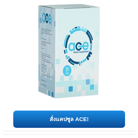
สั่งแคปซูล ACE!