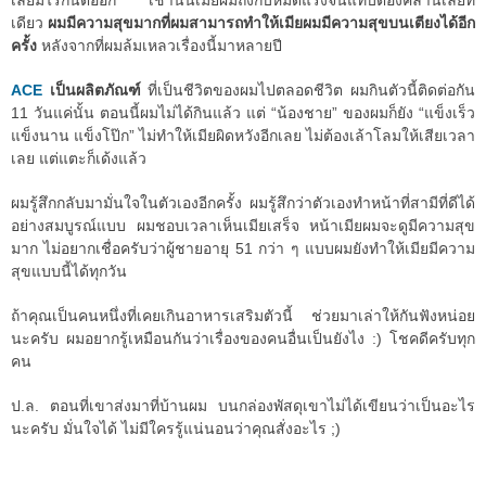
เลยมีไรกันต่ออีก เช้านั้นเมียผมถึงกับหมดแรงจนแทบต้องคลานเลยที
เดียว
ผมมีความสุขมากที่ผมสามารถทำให้เมียผมมีความสุขบนเตียงได้อีก
ครั้ง
หลังจากที่ผมล้มเหลวเรื่องนี้มาหลายปี
ACE
เป็นผลิตภัณฑ์
ที่เป็นชีวิตของผมไปตลอดชีวิต ผมกินตัวนี้ติดต่อกัน
11 วันแค่นั้น ตอนนี้ผมไม่ได้กินแล้ว แต่ “น้องชาย” ของผมก็ยัง “แข็งเร็ว
แข็งนาน แข็งโป๊ก” ไม่ทำให้เมียผิดหวังอีกเลย ไม่ต้องเล้าโลมให้เสียเวลา
เลย แต่แตะก็เด้งแล้ว
ผมรู้สึกกลับมามั่นใจในตัวเองอีกครั้ง ผมรู้สึกว่าตัวเองทำหน้าที่สามีที่ดีได้
อย่างสมบูรณ์แบบ ผมชอบเวลาเห็นเมียเสร็จ หน้าเมียผมจะดูมีความสุข
มาก ไม่อยากเชื่อครับว่าผู้ชายอายุ 51 กว่า ๆ แบบผมยังทำให้เมียมีความ
สุขแบบนี้ได้ทุกวัน
ถ้าคุณเป็นคนหนึ่งที่เคยเกินอาหารเสริมตัวนี้ ช่วยมาเล่าให้กันฟังหน่อย
นะครับ ผมอยากรู้เหมือนกันว่าเรื่องของคนอื่นเป็นยังไง :) โชคดีครับทุก
คน
ป.ล. ตอนที่เขาส่งมาที่บ้านผม บนกล่องพัสดุเขาไม่ได้เขียนว่าเป็นอะไร
นะครับ มั่นใจได้ ไม่มีใครรู้แน่นอนว่าคุณสั่งอะไร ;)