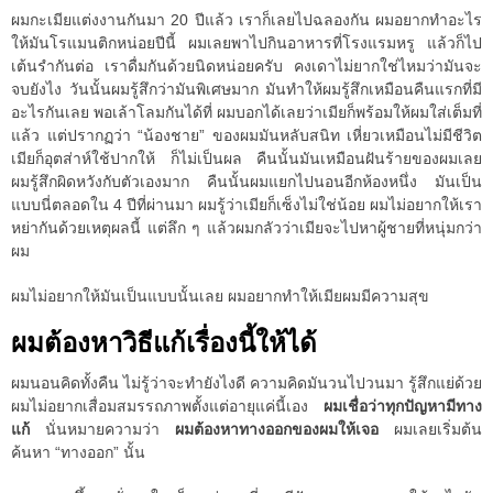
ผมกะเมียแต่งงานกันมา 20 ปีแล้ว เราก็เลยไปฉลองกัน ผมอยากทำอะไร
ให้มันโรแมนติกหน่อยปีนี้ ผมเลยพาไปกินอาหารที่โรงแรมหรู แล้วก็ไป
เต้นรำกันต่อ เราดื่มกันด้วยนิดหน่อยครับ คงเดาไม่ยากใช่ไหมว่ามันจะ
จบยังไง วันนั้นผมรู้สึกว่ามันพิเศษมาก มันทำให้ผมรู้สึกเหมือนคืนแรกที่มี
อะไรกันเลย พอเล้าโลมกันได้ที่ ผมบอกได้เลยว่าเมียก็พร้อมให้ผมใส่เต็มที่
แล้ว แต่ปรากฏว่า “น้องชาย” ของผมมันหลับสนิท เหี่ยวเหมือนไม่มีชีวิต
เมียก็อุตส่าห์ใช้ปากให้ ก็ไม่เป็นผล คืนนั้นมันเหมือนฝันร้ายของผมเลย
ผมรู้สึกผิดหวังกับตัวเองมาก คืนนั้นผมแยกไปนอนอีกห้องหนึ่ง มันเป็น
แบบนี่ตลอดใน 4 ปีที่ผ่านมา ผมรู้ว่าเมียก็เซ็งไม่ใช่น้อย ผมไม่อยากให้เรา
หย่ากันด้วยเหตุผลนี้ แต่ลึก ๆ แล้วผมกลัวว่าเมียจะไปหาผู้ชายที่หนุ่มกว่า
ผม
ผมไม่อยากให้มันเป็นแบบนั้นเลย ผมอยากทำให้เมียผมมีความสุข
ผมต้องหาวิธีแก้เรื่องนี้ให้ได้
ผมนอนคิดทั้งคืน ไม่รู้ว่าจะทำยังไงดี ความคิดมันวนไปวนมา รู้สึกแย่ด้วย
ผมไม่อยากเสื่อมสมรรถภาพตั้งแต่อายุแค่นี้เอง
ผมเชื่อว่าทุกปัญหามีทาง
แก้
นั่นหมายความว่า
ผมต้องหาทางออกของผมให้เจอ
ผมเลยเริ่มต้น
ค้นหา “ทางออก” นั้น