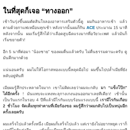
ในที่สุดก็เจอ “ทางออก”
เช้าวันรุ่งขึ้นผมตัดสินใจลองอาหารเสริมตัวนี้ดู ผมกินอาหารเช้า แล้ว
ตามด้วยกาแฟเหมือนทุกเช้า หลังจากนั้นผมก็กิน
ACE
ประมาณ 15 นาที
หลังจากนั้น ผมเริ่มรู้สึกได้ว่าเลือดสูบฉีดแรงมากที่อวัยวะเพศ แล้วมันก็
เริ่มขยายตัว!
อีก 5 นาทีต่อมา “น้องชาย” ของผมตื่นแล้วครับ ไม่ตื่นธรรมดานะครับ ดู
มันคึกมากด้วย
แน่นอนครับ ผมไม่ให้โอกาสทองแบบนี้หลุดมือไป ผมขึ้นไปปล้ำเมียที่ยัง
หลับอยู่ทันที
เมียผมรู้สึกประหลาดใจมาก เขาไม่คิดเลยว่าผมจะกลับ
มา “แข็งโป๊ก”
ได้อีกครั้ง
! มันแทบจะแทงทะลุกางเกงนอนออกมาเลยทีเดียว! เช้านั้น
เป็นวันแรกในรอบ 4 ปีที่แล้วมีไรกันแบบร้อนแรงแบบนี้
เรามีไรกันเกือบ
2 ชั่วโมง จัดเต็มทุกท่าตามที่เมียร้องขอ ผมรู้สึกว่าผมกลับไปเป็นหนุ่มอีก
ครั้งเลยครับ
ผมเสร็จไปแล้วครั้งหนึ่ง เมียผมก็เสร็จไปแล้ว แต่เรายังไม่อยากหยุด เราก็