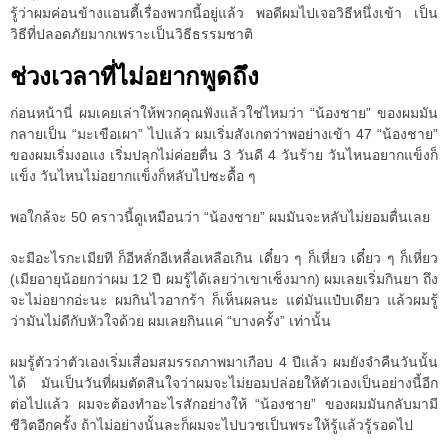
รู้ว่าผมค่อนข้างแอนตี้เรื่องพวกนี้อยู่แล้ว พอดีผมไปเจอวิธีหนึ่งเข้า เป็น
วิธีที่ปลอดภัยมากเพราะเป็นวิธีธรรมชาติ
ช่วงเวลาที่ไม่อยากพูดถึง
ก่อนหน้านี่ ผมเคยเล่าให้พวกคุณฟังแล้วใช่ไหมว่า “น้องชาย” ของผมมัน
กลายเป็น “มะเขือเผา” ไปแล้ว ผมเริ่มสังเกตว่าพอย่างเข้า 47 “น้องชาย”
ของผมเริ่มงอแง เริ่มปลุกไม่ค่อยตื่น 3 วันดี 4 วันร้าย วันไหนอยากแข็งก็
แข็ง วันไหนไม่อยากแข็งก็หลับไปซะดื้อ ๆ
พอใกล้จะ 50 คราวนี้ดูเหมือนว่า “น้องชาย” ผมมันจะหลับไม่ยอมตื่นเลย
จะมีอะไรกะเมียที ก็อีหลั่กอีเหลื่อเหลือเกิน เดี๋ยว ๆ ก็เหี่ยว เดี๋ยว ๆ ก็เหี่ยว
(เมียอายุน้อยกว่าผม 12 ปี ผมรู้ได้เลยว่าเขาเซ็งมาก) ผมเลยเริ่มกินยา ถึง
จะไม่อยากอ่ะนะ ผมกินไวอากร้า ก็เห็นผลนะ แต่มันแป๋บเดียว แล้วผมรู้
ว่ามันไม่ดีกับหัวใจด้วย ผมเลยกินแค่ “บางครั้ง” เท่านั้น
ผมรู้ตัวว่าตัวเองเริ่มเสื่อมสมรรถภาพมาเกือบ 4 ปีแล้ว ผมยังจำคืนวันนั้น
ได้ มันเป็นวันที่ผมตัดสินใจว่าผมจะไม่ยอมปล่อยให้ตัวเองเป็นอย่างนี้อีก
ต่อไปแล้ว ผมจะต้องทำอะไรสักอย่างให้ “น้องชาย” ของผมมันกลับมามี
ชีวิตอีกครั้ง ถ้าไม่อย่างนั้นละก็ผมจะไปบวชเป็นพระให้รู้แล้วรู้รอดไป