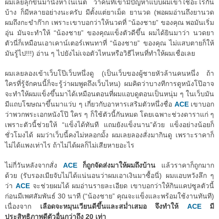
ผมเลยลุกขึ้นมานั่งหาในเน็ต ว่าคนที่เขามีปัญหาแบบผมเขาใช้อะไรกัน
บ้าง ก็มีหลายอย่างนะครับ มีตั้งแต่ยาเม็ด ยานวด (พอผมอ่านถึงยานวด
ผมถึงกะขำก๊าก เพราะเขาบอกว่าให้นวดที่ “น้องชาย” ของคุณ พอมันเริ่ม
อุ่น มันจะทำให้ “น้องชาย” ของคุณแข็งตัวดีขึ้น ผมได้ยินมาว่า นวดยา
ตัวนี่ก็เหมือนเอาเคาน์เตอร์เพนทาที่ “น้องชาย” ของคุณ ไม่แสบตายก็ให้
มันรู้ไป!!!) อ่าน ๆ ไปยังไม่เจอตัวไหนหรือวิธีไหนที่ทำให้ผมเชื่อเลย
ผมเลยลองเข้าเว็บโป๊เว็บหนึ่งดู (เป็นเว็บของผู้ชายหัวล้านคนหนึ่ง ถ้า
ใครที่รู้จักคนนี้ก็จะรู้ว่าผมพูดถึงเว็บไหน) ผมคิดว่าบางทีการดูหนังโป๊อาจ
จะทำให้ผมแข็งขึ้นมาได้เหมือนตอนที่ผมแอบดูตอนเป็นหนุ่ม ๆ ในเว็บมัน
มีแถบโฆษณาขึ้นมาแว่บ ๆ เกี่ยวกับอาหารเสริมตัวหนึ่งชื่อ
ACE
เขาบอก
ว่าพวกพระเอกหนังโป๊ ใคร ๆ ก็ใช้ตัวนี้กันหมด โดยเฉพาะช่วงดาราแก่ ๆ
เพราะตัวนี้ช่วยให้ “แข็งได้ทันที แถมยังแข็งนาน”ด้วย แข็งอย่างน้อยก็
ชั่วโมงได้ ผมว่าเว็บนี้คงไม่หลอกมั้ง ผมเลยลองสั่งมากินดู เพราะราคาก็
ไม่ได้แพงเท่าไร ถ้าไม่ได้ผลก็ไม่เสียหายอะไร
ไม่กี่วันหลังจากสั่ง
ACE
ก็ถูกจัดส่งมาให้ผมถึงบ้าน
แล้วราคาก็ถูกมาก
ด้วย (รับรองเมียจับไม่ได้แน่นอนว่าผมเอาเงินมาซื้อนี่) ผมแอบหวังลึก ๆ
ว่า
ACE
จะช่วยผมได้ ผมอ่านรายละเอียด เขาบอกว่าให้กินแคปซูลตัวนี้
ก่อนมีเพศสัมพันธ์ 30 นาที (“น้องชาย” คุณจะแข็งและพร้อมใช้งานทันที)
เนื่องจาก
เลือดจะหมุนเวียนดีขึ้นและสม่ำเสมอ จึงทำให้
ACE
มี
ประสิทธิภาพดีตัวอื่นกว่าถึง 20 เท่า