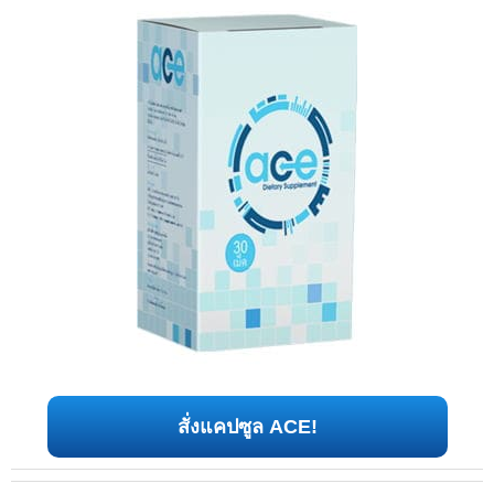
สั่งแคปซูล ACE!