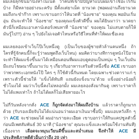
ผมเลยลุกขึ้นมานั่งหาในเน็ต ว่าคนที่เขามีปัญหาแบบผมเขาใช้อะไรกัน
บ้าง ก็มีหลายอย่างนะครับ มีตั้งแต่ยาเม็ด ยานวด (พอผมอ่านถึงยานวด
ผมถึงกะขำก๊าก เพราะเขาบอกว่าให้นวดที่ “น้องชาย” ของคุณ พอมันเริ่ม
อุ่น มันจะทำให้ “น้องชาย” ของคุณแข็งตัวดีขึ้น ผมได้ยินมาว่า นวดยา
ตัวนี่ก็เหมือนเอาเคาน์เตอร์เพนทาที่ “น้องชาย” ของคุณ ไม่แสบตายก็ให้
มันรู้ไป!!!) อ่าน ๆ ไปยังไม่เจอตัวไหนหรือวิธีไหนที่ทำให้ผมเชื่อเลย
ผมเลยลองเข้าเว็บโป๊เว็บหนึ่งดู (เป็นเว็บของผู้ชายหัวล้านคนหนึ่ง ถ้า
ใครที่รู้จักคนนี้ก็จะรู้ว่าผมพูดถึงเว็บไหน) ผมคิดว่าบางทีการดูหนังโป๊อาจ
จะทำให้ผมแข็งขึ้นมาได้เหมือนตอนที่ผมแอบดูตอนเป็นหนุ่ม ๆ ในเว็บมัน
มีแถบโฆษณาขึ้นมาแว่บ ๆ เกี่ยวกับอาหารเสริมตัวหนึ่งชื่อ
ACE
เขาบอก
ว่าพวกพระเอกหนังโป๊ ใคร ๆ ก็ใช้ตัวนี้กันหมด โดยเฉพาะช่วงดาราแก่ ๆ
เพราะตัวนี้ช่วยให้ “แข็งได้ทันที แถมยังแข็งนาน”ด้วย แข็งอย่างน้อยก็
ชั่วโมงได้ ผมว่าเว็บนี้คงไม่หลอกมั้ง ผมเลยลองสั่งมากินดู เพราะราคาก็
ไม่ได้แพงเท่าไร ถ้าไม่ได้ผลก็ไม่เสียหายอะไร
ไม่กี่วันหลังจากสั่ง
ACE
ก็ถูกจัดส่งมาให้ผมถึงบ้าน
แล้วราคาก็ถูกมาก
ด้วย (รับรองเมียจับไม่ได้แน่นอนว่าผมเอาเงินมาซื้อนี่) ผมแอบหวังลึก ๆ
ว่า
ACE
จะช่วยผมได้ ผมอ่านรายละเอียด เขาบอกว่าให้กินแคปซูลตัวนี้
ก่อนมีเพศสัมพันธ์ 30 นาที (“น้องชาย” คุณจะแข็งและพร้อมใช้งานทันที)
เนื่องจาก
เลือดจะหมุนเวียนดีขึ้นและสม่ำเสมอ จึงทำให้
ACE
มี
ประสิทธิภาพดีตัวอื่นกว่าถึง 20 เท่า