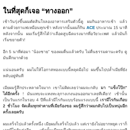
ในที่สุดก็เจอ “ทางออก”
เช้าวันรุ่งขึ้นผมตัดสินใจลองอาหารเสริมตัวนี้ดู ผมกินอาหารเช้า แล้ว
ตามด้วยกาแฟเหมือนทุกเช้า หลังจากนั้นผมก็กิน
ACE
ประมาณ 15 นาที
หลังจากนั้น ผมเริ่มรู้สึกได้ว่าเลือดสูบฉีดแรงมากที่อวัยวะเพศ แล้วมันก็
เริ่มขยายตัว!
อีก 5 นาทีต่อมา “น้องชาย” ของผมตื่นแล้วครับ ไม่ตื่นธรรมดานะครับ ดู
มันคึกมากด้วย
แน่นอนครับ ผมไม่ให้โอกาสทองแบบนี้หลุดมือไป ผมขึ้นไปปล้ำเมียที่ยัง
หลับอยู่ทันที
เมียผมรู้สึกประหลาดใจมาก เขาไม่คิดเลยว่าผมจะกลับ
มา “แข็งโป๊ก”
ได้อีกครั้ง
! มันแทบจะแทงทะลุกางเกงนอนออกมาเลยทีเดียว! เช้านั้น
เป็นวันแรกในรอบ 4 ปีที่แล้วมีไรกันแบบร้อนแรงแบบนี้
เรามีไรกันเกือบ
2 ชั่วโมง จัดเต็มทุกท่าตามที่เมียร้องขอ ผมรู้สึกว่าผมกลับไปเป็นหนุ่มอีก
ครั้งเลยครับ
ผมเสร็จไปแล้วครั้งหนึ่ง เมียผมก็เสร็จไปแล้ว แต่เรายังไม่อยากหยุด เราก็