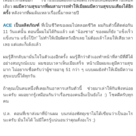
เลยมีไรกันต่ออีก เช้านั้นเมียผมถึงกับหมดแรงจนแทบต้องคลานเลยที
เดียว
ผมมีความสุขมากที่ผมสามารถทำให้เมียผมมีความสุขบนเตียงได้อีก
ครั้ง
หลังจากที่ผมล้มเหลวเรื่องนี้มาหลายปี
ACE
เป็นผลิตภัณฑ์
ที่เป็นชีวิตของผมไปตลอดชีวิต ผมกินตัวนี้ติดต่อกัน
11 วันแค่นั้น ตอนนี้ผมไม่ได้กินแล้ว แต่ “น้องชาย” ของผมก็ยัง “แข็งเร็ว
แข็งนาน แข็งโป๊ก” ไม่ทำให้เมียผิดหวังอีกเลย ไม่ต้องเล้าโลมให้เสียเวลา
เลย แต่แตะก็เด้งแล้ว
ผมรู้สึกกลับมามั่นใจในตัวเองอีกครั้ง ผมรู้สึกว่าตัวเองทำหน้าที่สามีที่ดีได้
อย่างสมบูรณ์แบบ ผมชอบเวลาเห็นเมียเสร็จ หน้าเมียผมจะดูมีความสุข
มาก ไม่อยากเชื่อครับว่าผู้ชายอายุ 51 กว่า ๆ แบบผมยังทำให้เมียมีความ
สุขแบบนี้ได้ทุกวัน
ถ้าคุณเป็นคนหนึ่งที่เคยเกินอาหารเสริมตัวนี้ ช่วยมาเล่าให้กันฟังหน่อย
นะครับ ผมอยากรู้เหมือนกันว่าเรื่องของคนอื่นเป็นยังไง :) โชคดีครับทุก
คน
ป.ล. ตอนที่เขาส่งมาที่บ้านผม บนกล่องพัสดุเขาไม่ได้เขียนว่าเป็นอะไร
นะครับ มั่นใจได้ ไม่มีใครรู้แน่นอนว่าคุณสั่งอะไร ;)