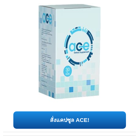
สั่งแคปซูล ACE!