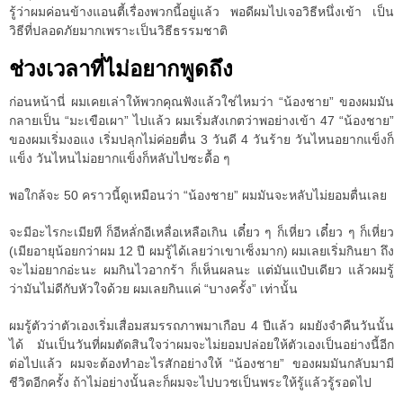
รู้ว่าผมค่อนข้างแอนตี้เรื่องพวกนี้อยู่แล้ว พอดีผมไปเจอวิธีหนึ่งเข้า เป็น
วิธีที่ปลอดภัยมากเพราะเป็นวิธีธรรมชาติ
ช่วงเวลาที่ไม่อยากพูดถึง
ก่อนหน้านี่ ผมเคยเล่าให้พวกคุณฟังแล้วใช่ไหมว่า “น้องชาย” ของผมมัน
กลายเป็น “มะเขือเผา” ไปแล้ว ผมเริ่มสังเกตว่าพอย่างเข้า 47 “น้องชาย”
ของผมเริ่มงอแง เริ่มปลุกไม่ค่อยตื่น 3 วันดี 4 วันร้าย วันไหนอยากแข็งก็
แข็ง วันไหนไม่อยากแข็งก็หลับไปซะดื้อ ๆ
พอใกล้จะ 50 คราวนี้ดูเหมือนว่า “น้องชาย” ผมมันจะหลับไม่ยอมตื่นเลย
จะมีอะไรกะเมียที ก็อีหลั่กอีเหลื่อเหลือเกิน เดี๋ยว ๆ ก็เหี่ยว เดี๋ยว ๆ ก็เหี่ยว
(เมียอายุน้อยกว่าผม 12 ปี ผมรู้ได้เลยว่าเขาเซ็งมาก) ผมเลยเริ่มกินยา ถึง
จะไม่อยากอ่ะนะ ผมกินไวอากร้า ก็เห็นผลนะ แต่มันแป๋บเดียว แล้วผมรู้
ว่ามันไม่ดีกับหัวใจด้วย ผมเลยกินแค่ “บางครั้ง” เท่านั้น
ผมรู้ตัวว่าตัวเองเริ่มเสื่อมสมรรถภาพมาเกือบ 4 ปีแล้ว ผมยังจำคืนวันนั้น
ได้ มันเป็นวันที่ผมตัดสินใจว่าผมจะไม่ยอมปล่อยให้ตัวเองเป็นอย่างนี้อีก
ต่อไปแล้ว ผมจะต้องทำอะไรสักอย่างให้ “น้องชาย” ของผมมันกลับมามี
ชีวิตอีกครั้ง ถ้าไม่อย่างนั้นละก็ผมจะไปบวชเป็นพระให้รู้แล้วรู้รอดไป