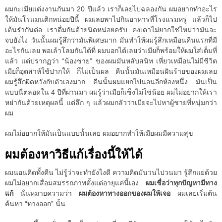
ผมกะเมียแต่งงานกันมา 20 ปีแล้ว เราก็เลยไปฉลองกัน ผมอยากทำอะไร
ให้มันโรแมนติกหน่อยปีนี้ ผมเลยพาไปกินอาหารที่โรงแรมหรู แล้วก็ไป
เต้นรำกันต่อ เราดื่มกันด้วยนิดหน่อยครับ คงเดาไม่ยากใช่ไหมว่ามันจะ
จบยังไง วันนั้นผมรู้สึกว่ามันพิเศษมาก มันทำให้ผมรู้สึกเหมือนคืนแรกที่มี
อะไรกันเลย พอเล้าโลมกันได้ที่ ผมบอกได้เลยว่าเมียก็พร้อมให้ผมใส่เต็มที่
แล้ว แต่ปรากฏว่า “น้องชาย” ของผมมันหลับสนิท เหี่ยวเหมือนไม่มีชีวิต
เมียก็อุตส่าห์ใช้ปากให้ ก็ไม่เป็นผล คืนนั้นมันเหมือนฝันร้ายของผมเลย
ผมรู้สึกผิดหวังกับตัวเองมาก คืนนั้นผมแยกไปนอนอีกห้องหนึ่ง มันเป็น
แบบนี่ตลอดใน 4 ปีที่ผ่านมา ผมรู้ว่าเมียก็เซ็งไม่ใช่น้อย ผมไม่อยากให้เรา
หย่ากันด้วยเหตุผลนี้ แต่ลึก ๆ แล้วผมกลัวว่าเมียจะไปหาผู้ชายที่หนุ่มกว่า
ผม
ผมไม่อยากให้มันเป็นแบบนั้นเลย ผมอยากทำให้เมียผมมีความสุข
ผมต้องหาวิธีแก้เรื่องนี้ให้ได้
ผมนอนคิดทั้งคืน ไม่รู้ว่าจะทำยังไงดี ความคิดมันวนไปวนมา รู้สึกแย่ด้วย
ผมไม่อยากเสื่อมสมรรถภาพตั้งแต่อายุแค่นี้เอง
ผมเชื่อว่าทุกปัญหามีทาง
แก้
นั่นหมายความว่า
ผมต้องหาทางออกของผมให้เจอ
ผมเลยเริ่มต้น
ค้นหา “ทางออก” นั้น