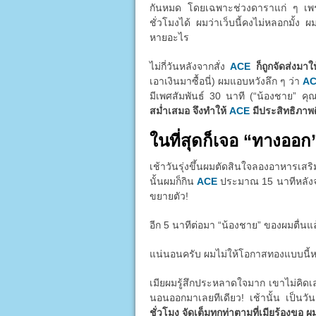
กันหมด โดยเฉพาะช่วงดาราแก่ ๆ เพราะต
ชั่วโมงได้ ผมว่าเว็บนี้คงไม่หลอกมั้ง ผ
หายอะไร
ไม่กี่วันหลังจากสั่ง
ACE
ก็ถูกจัดส่งมา
เอาเงินมาซื้อนี่) ผมแอบหวังลึก ๆ ว่า
A
มีเพศสัมพันธ์ 30 นาที (“น้องชาย” คุ
สม่ำเสมอ จึงทำให้
ACE
มีประสิทธิภาพดี
ในที่สุดก็เจอ “ทางออก
เช้าวันรุ่งขึ้นผมตัดสินใจลองอาหารเส
นั้นผมก็กิน
ACE
ประมาณ 15 นาทีหลังจากน
ขยายตัว!
อีก 5 นาทีต่อมา “น้องชาย” ของผมตื่นแ
แน่นอนครับ ผมไม่ให้โอกาสทองแบบนี้หลุด
เมียผมรู้สึกประหลาดใจมาก เขาไม่คิด
นอนออกมาเลยทีเดียว! เช้านั้น เป็นว
ชั่วโมง จัดเต็มทุกท่าตามที่เมียร้องขอ ผ