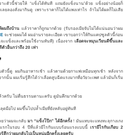
ัวนี้ช่วยให้ “แข็งได้ทันที แถมยังแข็งนาน”ด้วย แข็งอย่างน้อยก็
มเลยลองสั่งมากินดู เพราะราคาก็ไม่ได้แพงเท่าไร ถ้าไม่ได้ผลก็ไม่เสีย
ให้ผมถึงบ้าน
แล้วราคาก็ถูกมากด้วย (รับรองเมียจับไม่ได้แน่นอนว่าผม
CE
จะช่วยผมได้ ผมอ่านรายละเอียด เขาบอกว่าให้กินแคปซูลตัวนี้ก่อน
ณจะแข็งและพร้อมใช้งานทันที) เนื่องจาก
เลือดจะหมุนเวียนดีขึ้นและ
ตัวอื่นกว่าถึง 20 เท่า
”
ริมตัวนี้ดู ผมกินอาหารเช้า แล้วตามด้วยกาแฟเหมือนทุกเช้า หลังจาก
ั้น ผมเริ่มรู้สึกได้ว่าเลือดสูบฉีดแรงมากที่อวัยวะเพศ แล้วมันก็เริ่ม
ล้วครับ ไม่ตื่นธรรมดานะครับ ดูมันคึกมากด้วย
มือไป ผมขึ้นไปปล้ำเมียที่ยังหลับอยู่ทันที
เลยว่าผมจะกลับ
มา “แข็งโป๊ก” ได้อีกครั้ง
! มันแทบจะแทงทะลุกางเกง
ันแรกในรอบ 4 ปีที่แล้วมีไรกันแบบร้อนแรงแบบนี้
เรามีไรกันเกือบ 2
มรู้สึกว่าผมกลับไปเป็นหนุ่มอีกครั้งเลยครับ