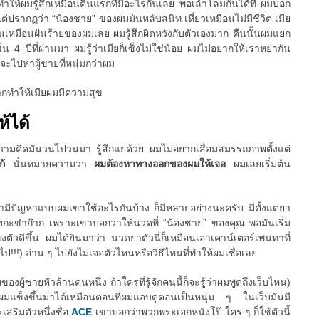
นทำให้ผมรู้สึกเหมือนคืนแรกที่มีอะไรกันเลย พอเล้าโลมกันได้ที่ ผมบอก
ว แต่ปรากฏว่า “น้องชาย” ของผมมันหลับสนิท เหี่ยวเหมือนไม่มีชีวิต เมีย
นมันเหมือนฝันร้ายของผมเลย ผมรู้สึกผิดหวังกับตัวเองมาก คืนนั้นผมแยก
 4 ปีที่ผ่านมา ผมรู้ว่าเมียก็เซ็งไม่ใช่น้อย ผมไม่อยากให้เราหย่ากัน
ยจะไปหาผู้ชายที่หนุ่มกว่าผม
ากทำให้เมียผมมีความสุข
ห้ได้
 ความคิดมันวนไปวนมา รู้สึกแย่ด้วย ผมไม่อยากเสื่อมสมรรถภาพตั้งแต่
แก้
นั่นหมายความว่า
ผมต้องหาทางออกของผมให้เจอ
ผมเลยเริ่มต้น
ขามีปัญหาแบบผมเขาใช้อะไรกันบ้าง ก็มีหลายอย่างนะครับ มีตั้งแต่ยา
กะขำก๊าก เพราะเขาบอกว่าให้นวดที่ “น้องชาย” ของคุณ พอมันเริ่ม
ตัวดีขึ้น ผมได้ยินมาว่า นวดยาตัวนี่ก็เหมือนเอาเคาน์เตอร์เพนทาที่
ป!!!) อ่าน ๆ ไปยังไม่เจอตัวไหนหรือวิธีไหนที่ทำให้ผมเชื่อเลย
ของผู้ชายหัวล้านคนหนึ่ง ถ้าใครที่รู้จักคนนี้ก็จะรู้ว่าผมพูดถึงเว็บไหน)
้ผมแข็งขึ้นมาได้เหมือนตอนที่ผมแอบดูตอนเป็นหนุ่ม ๆ ในเว็บมันมี
สริมตัวหนึ่งชื่อ
ACE
เขาบอกว่าพวกพระเอกหนังโป๊ ใคร ๆ ก็ใช้ตัวนี้