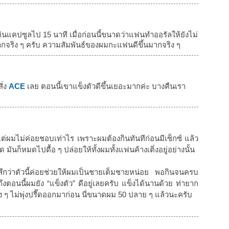
จากกินแคปซูลไป 15 นาที เมื่อก่อนนี้ขนาดว่าแฟนทำออรัลให้ยังไม่
ากจริง ๆ ครับ ความสัมพันธ์ของผมกะแฟนดีขึ้นมากจริง ๆ
ั่ง
ACE
เลย ตอนนี้เขาแข็งตัวดีขึ้นเยอะมากค่ะ บางคืนเรา
แต่ผมไม่ค่อยชอบเท่าไร เพราะผมต้องกินทันทีก่อนมีเซ็กซ์ แล้ว
 มันก็หมดไปดื้อ ๆ ปล่อยให้ทั้งผมทั้งแฟนค้างเติ่งอยู่อย่างนั้น
สึกว่าตัวนี้ค่อยช่วยให้ผมเป็นชายเต็มชายหน่อย พอกินจนครบ
งตอนนี้ผมยัง “แข็งตัว” ดีอยู่เลยครับ แข็งได้นานด้วย ท่ายาก
มง ๆ ไม่พุ่งปรี๊ดออกมาก่อน นี่ขนาดผม 50 ปลาย ๆ แล้วนะครับ