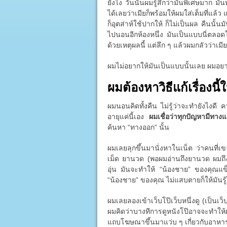
ยังไง วันนั้นผมรู้สึกว่ามันพิเศษมาก มั
ได้เลยว่าเมียก็พร้อมให้ผมใส่เต็มที่แล้
ก็อุตส่าห์ใช้ปากให้ ก็ไม่เป็นผล คืนนั้
ไปนอนอีกห้องหนึ่ง มันเป็นแบบนี่ตลอดใน
ด้วยเหตุผลนี้ แต่ลึก ๆ แล้วผมกลัวว่าเมี
ผมไม่อยากให้มันเป็นแบบนั้นเลย ผมอย
ผมต้องหาวิธีแก้เรื่องนี้ใ
ผมนอนคิดทั้งคืน ไม่รู้ว่าจะทำยังไงดี
อายุแค่นี้เอง
ผมเชื่อว่าทุกปัญหามีทาง
ค้นหา “ทางออก” นั้น
ผมเลยลุกขึ้นมานั่งหาในเน็ต ว่าคนที่เ
เม็ด ยานวด (พอผมอ่านถึงยานวด ผมถึง
อุ่น มันจะทำให้ “น้องชาย” ของคุณแข็ง
“น้องชาย” ของคุณ ไม่แสบตายก็ให้มันรู้ไ
ผมเลยลองเข้าเว็บโป๊เว็บหนึ่งดู (เป็นเว็บ
ผมคิดว่าบางทีการดูหนังโป๊อาจจะทำให
แถบโฆษณาขึ้นมาแว่บ ๆ เกี่ยวกับอาหารเ