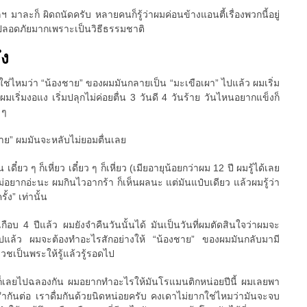
 มาละก็ ผิดถนัดครับ หลายคนก็รู้ว่าผมค่อนข้างแอนตี้เรื่องพวกนี้อยู่
ที่ปลอดภัยมากเพราะเป็นวิธีธรรมชาติ
ึง
วใช่ไหมว่า “น้องชาย” ของผมมันกลายเป็น “มะเขือเผา” ไปแล้ว ผมเริ่ม
มเริ่มงอแง เริ่มปลุกไม่ค่อยตื่น 3 วันดี 4 วันร้าย วันไหนอยากแข็งก็
 ๆ
ชาย” ผมมันจะหลับไม่ยอมตื่นเลย
น เดี๋ยว ๆ ก็เหี่ยว เดี๋ยว ๆ ก็เหี่ยว (เมียอายุน้อยกว่าผม 12 ปี ผมรู้ได้เลย
ม่อยากอ่ะนะ ผมกินไวอากร้า ก็เห็นผลนะ แต่มันแป๋บเดียว แล้วผมรู้ว่า
้ง” เท่านั้น
เกือบ 4 ปีแล้ว ผมยังจำคืนวันนั้นได้ มันเป็นวันที่ผมตัดสินใจว่าผมจะ
ต่อไปแล้ว ผมจะต้องทำอะไรสักอย่างให้ “น้องชาย” ของผมมันกลับมามี
บวชเป็นพระให้รู้แล้วรู้รอดไป
ก็เลยไปฉลองกัน ผมอยากทำอะไรให้มันโรแมนติกหน่อยปีนี้ ผมเลยพา
รำกันต่อ เราดื่มกันด้วยนิดหน่อยครับ คงเดาไม่ยากใช่ไหมว่ามันจะจบ