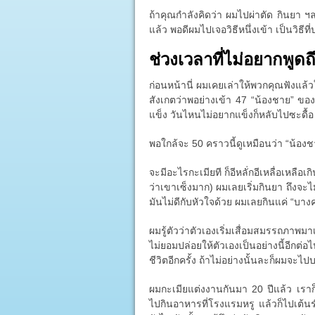
ถ้าคุณกำลังคิดว่า ผมไปผ่าตัด กินยา ฯลฯ
แล้ว พอดีผมไปเจอวิธีหนึ่งเข้า เป็นวิธี
ช่วงเวลาที่ไม่อยากพูดถ
ก่อนหน้านี่ ผมเคยเล่าให้พวกคุณฟังแล้
สังเกตว่าพอย่างเข้า 47 “น้องชาย” ของผ
แข็ง วันไหนไม่อยากแข็งก็หลับไปซะดื้อ
พอใกล้จะ 50 คราวนี้ดูเหมือนว่า “น้อง
จะมีอะไรกะเมียที ก็อีหลั่กอีเหลื่อเหลือเกิ
ว่าเขาเซ็งมาก) ผมเลยเริ่มกินยา ถึงจะไ
มันไม่ดีกับหัวใจด้วย ผมเลยกินแค่ “บางครั
ผมรู้ตัวว่าตัวเองเริ่มเสื่อมสมรรถภาพมา
ไม่ยอมปล่อยให้ตัวเองเป็นอย่างนี้อีก
ชีวิตอีกครั้ง ถ้าไม่อย่างนั้นละก็ผมจะไป
ผมกะเมียแต่งงานกันมา 20 ปีแล้ว เรา
ไปกินอาหารที่โรงแรมหรู แล้วก็ไปเต้น