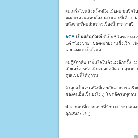
ผมเสร็จไปแล้วครั้งหนึ่ง เมียผมก็เสร็จไป
หมดแรงจนแทบต้องคลานเลยทีเดียว
ผ
หลังจากที่ผมล้มเหลวเรื่องนี้มาหลายปี
ACE
เป็นผลิตภัณฑ์
ที่เป็นชีวิตของผมไ
แต่ “น้องชาย” ของผมก็ยัง “แข็งเร็ว แข็
เลย แต่แตะก็เด้งแล้ว
ผมรู้สึกกลับมามั่นใจในตัวเองอีกครั้ง ผ
เมียเสร็จ หน้าเมียผมจะดูมีความสุขมาก
สุขแบบนี้ได้ทุกวัน
ถ้าคุณเป็นคนหนึ่งที่เคยเกินอาหารเสริม
ของคนอื่นเป็นยังไง :) โชคดีครับทุกคน
ป.ล. ตอนที่เขาส่งมาที่บ้านผม บนกล่องพ
คุณสั่งอะไร ;)