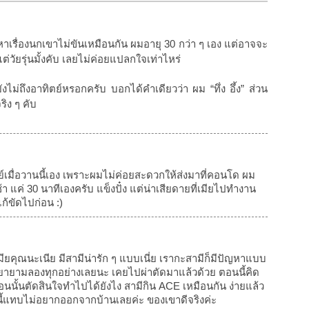
เรื่องนกเขาไม่ขันเหมือนกัน ผมอายุ 30 กว่า ๆ เอง แต่อาจจะ
แต่วัยรุ่นมั้งคับ เลยไม่ค่อยแปลกใจเท่าไหร่
ยังไม่ถึงอาทิตย์หรอกครับ บอกได้คำเดียวว่า ผม “ทึ่ง อึ้ง” ส่วน
ริง ๆ คับ
ย์เมื่อวานนี้เอง เพราะผมไม่ค่อยสะดวกให้ส่งมาที่คอนโด ผม
 แค่ 30 นาทีเองครับ แข็งปั๋ง แต่น่าเสียดายที่เมียไปทำงาน
ก้ขัดไปก่อน :)
มียคุณนะเนีย มีสามีน่ารัก ๆ แบบเนี่ย เรากะสามีก็มีปัญหาแบบ
ก็พยายามลองทุกอย่างเลยนะ เคยไปผ่าตัดมาแล้วด้วย ตอนนี้คิด
้ตอนนั้นตัดสินใจทำไปได้ยังไง สามีกิน ACE เหมือนกัน ง่ายแล้ว
ี้แทบไม่อยากออกจากบ้านเลยค่ะ ของเขาดีจริงค่ะ