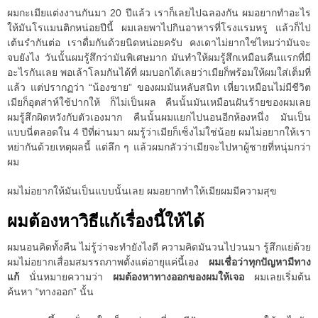
ผมกะเมียแต่งงานกันมา 20 ปีแล้ว เราก็เลยไปฉลองกัน ผมอยากทำอะไร
ให้มันโรแมนติกหน่อยปีนี้ ผมเลยพาไปกินอาหารที่โรงแรมหรู แล้วก็ไป
เต้นรำกันต่อ เราดื่มกันด้วยนิดหน่อยครับ คงเดาไม่ยากใช่ไหมว่ามันจะ
จบยังไง วันนั้นผมรู้สึกว่ามันพิเศษมาก มันทำให้ผมรู้สึกเหมือนคืนแรกที่มี
อะไรกันเลย พอเล้าโลมกันได้ที่ ผมบอกได้เลยว่าเมียก็พร้อมให้ผมใส่เต็มที่
แล้ว แต่ปรากฏว่า “น้องชาย” ของผมมันหลับสนิท เหี่ยวเหมือนไม่มีชีวิต
เมียก็อุตส่าห์ใช้ปากให้ ก็ไม่เป็นผล คืนนั้นมันเหมือนฝันร้ายของผมเลย
ผมรู้สึกผิดหวังกับตัวเองมาก คืนนั้นผมแยกไปนอนอีกห้องหนึ่ง มันเป็น
แบบนี่ตลอดใน 4 ปีที่ผ่านมา ผมรู้ว่าเมียก็เซ็งไม่ใช่น้อย ผมไม่อยากให้เรา
หย่ากันด้วยเหตุผลนี้ แต่ลึก ๆ แล้วผมกลัวว่าเมียจะไปหาผู้ชายที่หนุ่มกว่า
ผม
ผมไม่อยากให้มันเป็นแบบนั้นเลย ผมอยากทำให้เมียผมมีความสุข
ผมต้องหาวิธีแก้เรื่องนี้ให้ได้
ผมนอนคิดทั้งคืน ไม่รู้ว่าจะทำยังไงดี ความคิดมันวนไปวนมา รู้สึกแย่ด้วย
ผมไม่อยากเสื่อมสมรรถภาพตั้งแต่อายุแค่นี้เอง
ผมเชื่อว่าทุกปัญหามีทาง
แก้
นั่นหมายความว่า
ผมต้องหาทางออกของผมให้เจอ
ผมเลยเริ่มต้น
ค้นหา “ทางออก” นั้น