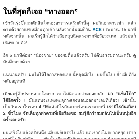
ในที่สุดก็เจอ “ทางออก”
เช้าวันรุ่งขึ้นผมตัดสินใจลองอาหารเสริมตัวนี้ดู ผมกินอาหารเช้า แล้ว
ตามด้วยกาแฟเหมือนทุกเช้า หลังจากนั้นผมก็กิน
ACE
ประมาณ 15 นาที
หลังจากนั้น ผมเริ่มรู้สึกได้ว่าเลือดสูบฉีดแรงมากที่อวัยวะเพศ แล้วมันก็
เริ่มขยายตัว!
อีก 5 นาทีต่อมา “น้องชาย” ของผมตื่นแล้วครับ ไม่ตื่นธรรมดานะครับ ดู
มันคึกมากด้วย
แน่นอนครับ ผมไม่ให้โอกาสทองแบบนี้หลุดมือไป ผมขึ้นไปปล้ำเมียที่ยัง
หลับอยู่ทันที
เมียผมรู้สึกประหลาดใจมาก เขาไม่คิดเลยว่าผมจะกลับ
มา “แข็งโป๊ก”
ได้อีกครั้ง
! มันแทบจะแทงทะลุกางเกงนอนออกมาเลยทีเดียว! เช้านั้น
เป็นวันแรกในรอบ 4 ปีที่แล้วมีไรกันแบบร้อนแรงแบบนี้
เรามีไรกันเกือบ
2 ชั่วโมง จัดเต็มทุกท่าตามที่เมียร้องขอ ผมรู้สึกว่าผมกลับไปเป็นหนุ่มอีก
ครั้งเลยครับ
ผมเสร็จไปแล้วครั้งหนึ่ง เมียผมก็เสร็จไปแล้ว แต่เรายังไม่อยากหยุด เราก็