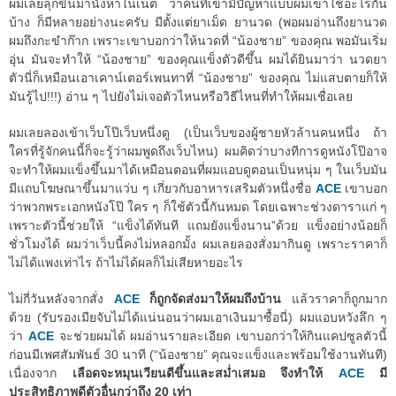
ผมเลยลุกขึ้นมานั่งหาในเน็ต ว่าคนที่เขามีปัญหาแบบผมเขาใช้อะไรกัน
บ้าง ก็มีหลายอย่างนะครับ มีตั้งแต่ยาเม็ด ยานวด (พอผมอ่านถึงยานวด
ผมถึงกะขำก๊าก เพราะเขาบอกว่าให้นวดที่ “น้องชาย” ของคุณ พอมันเริ่ม
อุ่น มันจะทำให้ “น้องชาย” ของคุณแข็งตัวดีขึ้น ผมได้ยินมาว่า นวดยา
ตัวนี่ก็เหมือนเอาเคาน์เตอร์เพนทาที่ “น้องชาย” ของคุณ ไม่แสบตายก็ให้
มันรู้ไป!!!) อ่าน ๆ ไปยังไม่เจอตัวไหนหรือวิธีไหนที่ทำให้ผมเชื่อเลย
ผมเลยลองเข้าเว็บโป๊เว็บหนึ่งดู (เป็นเว็บของผู้ชายหัวล้านคนหนึ่ง ถ้า
ใครที่รู้จักคนนี้ก็จะรู้ว่าผมพูดถึงเว็บไหน) ผมคิดว่าบางทีการดูหนังโป๊อาจ
จะทำให้ผมแข็งขึ้นมาได้เหมือนตอนที่ผมแอบดูตอนเป็นหนุ่ม ๆ ในเว็บมัน
มีแถบโฆษณาขึ้นมาแว่บ ๆ เกี่ยวกับอาหารเสริมตัวหนึ่งชื่อ
ACE
เขาบอก
ว่าพวกพระเอกหนังโป๊ ใคร ๆ ก็ใช้ตัวนี้กันหมด โดยเฉพาะช่วงดาราแก่ ๆ
เพราะตัวนี้ช่วยให้ “แข็งได้ทันที แถมยังแข็งนาน”ด้วย แข็งอย่างน้อยก็
ชั่วโมงได้ ผมว่าเว็บนี้คงไม่หลอกมั้ง ผมเลยลองสั่งมากินดู เพราะราคาก็
ไม่ได้แพงเท่าไร ถ้าไม่ได้ผลก็ไม่เสียหายอะไร
ไม่กี่วันหลังจากสั่ง
ACE
ก็ถูกจัดส่งมาให้ผมถึงบ้าน
แล้วราคาก็ถูกมาก
ด้วย (รับรองเมียจับไม่ได้แน่นอนว่าผมเอาเงินมาซื้อนี่) ผมแอบหวังลึก ๆ
ว่า
ACE
จะช่วยผมได้ ผมอ่านรายละเอียด เขาบอกว่าให้กินแคปซูลตัวนี้
ก่อนมีเพศสัมพันธ์ 30 นาที (“น้องชาย” คุณจะแข็งและพร้อมใช้งานทันที)
เนื่องจาก
เลือดจะหมุนเวียนดีขึ้นและสม่ำเสมอ จึงทำให้
ACE
มี
ประสิทธิภาพดีตัวอื่นกว่าถึง 20 เท่า