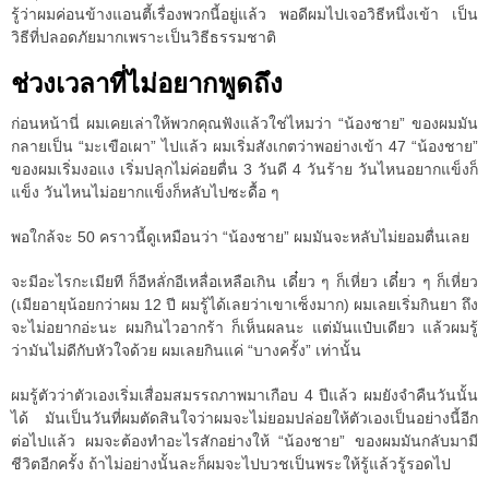
รู้ว่าผมค่อนข้างแอนตี้เรื่องพวกนี้อยู่แล้ว พอดีผมไปเจอวิธีหนึ่งเข้า เป็น
วิธีที่ปลอดภัยมากเพราะเป็นวิธีธรรมชาติ
ช่วงเวลาที่ไม่อยากพูดถึง
ก่อนหน้านี่ ผมเคยเล่าให้พวกคุณฟังแล้วใช่ไหมว่า “น้องชาย” ของผมมัน
กลายเป็น “มะเขือเผา” ไปแล้ว ผมเริ่มสังเกตว่าพอย่างเข้า 47 “น้องชาย”
ของผมเริ่มงอแง เริ่มปลุกไม่ค่อยตื่น 3 วันดี 4 วันร้าย วันไหนอยากแข็งก็
แข็ง วันไหนไม่อยากแข็งก็หลับไปซะดื้อ ๆ
พอใกล้จะ 50 คราวนี้ดูเหมือนว่า “น้องชาย” ผมมันจะหลับไม่ยอมตื่นเลย
จะมีอะไรกะเมียที ก็อีหลั่กอีเหลื่อเหลือเกิน เดี๋ยว ๆ ก็เหี่ยว เดี๋ยว ๆ ก็เหี่ยว
(เมียอายุน้อยกว่าผม 12 ปี ผมรู้ได้เลยว่าเขาเซ็งมาก) ผมเลยเริ่มกินยา ถึง
จะไม่อยากอ่ะนะ ผมกินไวอากร้า ก็เห็นผลนะ แต่มันแป๋บเดียว แล้วผมรู้
ว่ามันไม่ดีกับหัวใจด้วย ผมเลยกินแค่ “บางครั้ง” เท่านั้น
ผมรู้ตัวว่าตัวเองเริ่มเสื่อมสมรรถภาพมาเกือบ 4 ปีแล้ว ผมยังจำคืนวันนั้น
ได้ มันเป็นวันที่ผมตัดสินใจว่าผมจะไม่ยอมปล่อยให้ตัวเองเป็นอย่างนี้อีก
ต่อไปแล้ว ผมจะต้องทำอะไรสักอย่างให้ “น้องชาย” ของผมมันกลับมามี
ชีวิตอีกครั้ง ถ้าไม่อย่างนั้นละก็ผมจะไปบวชเป็นพระให้รู้แล้วรู้รอดไป