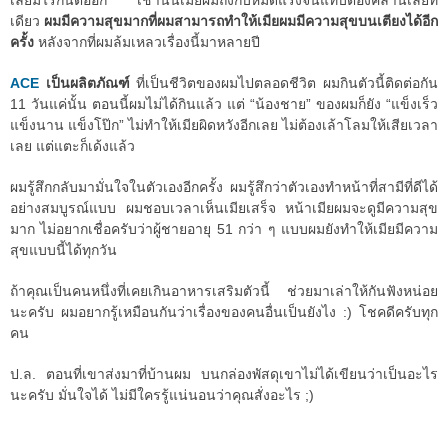
เลยมีไรกันต่ออีก เช้านั้นเมียผมถึงกับหมดแรงจนแทบต้องคลานเลยที
เดียว
ผมมีความสุขมากที่ผมสามารถทำให้เมียผมมีความสุขบนเตียงได้อีก
ครั้ง
หลังจากที่ผมล้มเหลวเรื่องนี้มาหลายปี
ACE
เป็นผลิตภัณฑ์
ที่เป็นชีวิตของผมไปตลอดชีวิต ผมกินตัวนี้ติดต่อกัน
11 วันแค่นั้น ตอนนี้ผมไม่ได้กินแล้ว แต่ “น้องชาย” ของผมก็ยัง “แข็งเร็ว
แข็งนาน แข็งโป๊ก” ไม่ทำให้เมียผิดหวังอีกเลย ไม่ต้องเล้าโลมให้เสียเวลา
เลย แต่แตะก็เด้งแล้ว
ผมรู้สึกกลับมามั่นใจในตัวเองอีกครั้ง ผมรู้สึกว่าตัวเองทำหน้าที่สามีที่ดีได้
อย่างสมบูรณ์แบบ ผมชอบเวลาเห็นเมียเสร็จ หน้าเมียผมจะดูมีความสุข
มาก ไม่อยากเชื่อครับว่าผู้ชายอายุ 51 กว่า ๆ แบบผมยังทำให้เมียมีความ
สุขแบบนี้ได้ทุกวัน
ถ้าคุณเป็นคนหนึ่งที่เคยเกินอาหารเสริมตัวนี้ ช่วยมาเล่าให้กันฟังหน่อย
นะครับ ผมอยากรู้เหมือนกันว่าเรื่องของคนอื่นเป็นยังไง :) โชคดีครับทุก
คน
ป.ล. ตอนที่เขาส่งมาที่บ้านผม บนกล่องพัสดุเขาไม่ได้เขียนว่าเป็นอะไร
นะครับ มั่นใจได้ ไม่มีใครรู้แน่นอนว่าคุณสั่งอะไร ;)