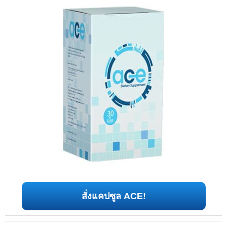
สั่งแคปซูล ACE!