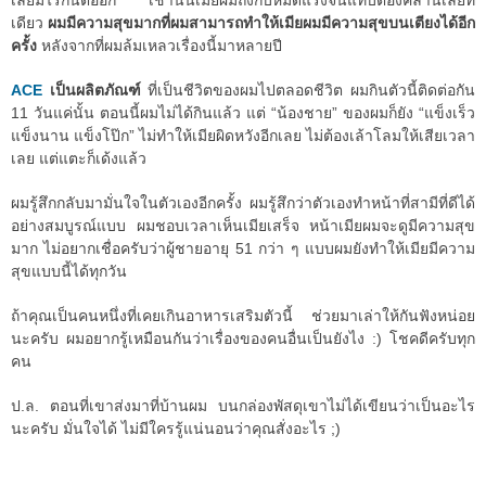
เลยมีไรกันต่ออีก เช้านั้นเมียผมถึงกับหมดแรงจนแทบต้องคลานเลยที
เดียว
ผมมีความสุขมากที่ผมสามารถทำให้เมียผมมีความสุขบนเตียงได้อีก
ครั้ง
หลังจากที่ผมล้มเหลวเรื่องนี้มาหลายปี
ACE
เป็นผลิตภัณฑ์
ที่เป็นชีวิตของผมไปตลอดชีวิต ผมกินตัวนี้ติดต่อกัน
11 วันแค่นั้น ตอนนี้ผมไม่ได้กินแล้ว แต่ “น้องชาย” ของผมก็ยัง “แข็งเร็ว
แข็งนาน แข็งโป๊ก” ไม่ทำให้เมียผิดหวังอีกเลย ไม่ต้องเล้าโลมให้เสียเวลา
เลย แต่แตะก็เด้งแล้ว
ผมรู้สึกกลับมามั่นใจในตัวเองอีกครั้ง ผมรู้สึกว่าตัวเองทำหน้าที่สามีที่ดีได้
อย่างสมบูรณ์แบบ ผมชอบเวลาเห็นเมียเสร็จ หน้าเมียผมจะดูมีความสุข
มาก ไม่อยากเชื่อครับว่าผู้ชายอายุ 51 กว่า ๆ แบบผมยังทำให้เมียมีความ
สุขแบบนี้ได้ทุกวัน
ถ้าคุณเป็นคนหนึ่งที่เคยเกินอาหารเสริมตัวนี้ ช่วยมาเล่าให้กันฟังหน่อย
นะครับ ผมอยากรู้เหมือนกันว่าเรื่องของคนอื่นเป็นยังไง :) โชคดีครับทุก
คน
ป.ล. ตอนที่เขาส่งมาที่บ้านผม บนกล่องพัสดุเขาไม่ได้เขียนว่าเป็นอะไร
นะครับ มั่นใจได้ ไม่มีใครรู้แน่นอนว่าคุณสั่งอะไร ;)