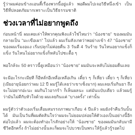
รู้ว่าผมค่อนข้างแอนตี้เรื่องพวกนี้อยู่แล้ว พอดีผมไปเจอวิธีหนึ่งเข้า เป็น
วิธีที่ปลอดภัยมากเพราะเป็นวิธีธรรมชาติ
ช่วงเวลาที่ไม่อยากพูดถึง
ก่อนหน้านี่ ผมเคยเล่าให้พวกคุณฟังแล้วใช่ไหมว่า “น้องชาย” ของผมมัน
กลายเป็น “มะเขือเผา” ไปแล้ว ผมเริ่มสังเกตว่าพอย่างเข้า 47 “น้องชาย”
ของผมเริ่มงอแง เริ่มปลุกไม่ค่อยตื่น 3 วันดี 4 วันร้าย วันไหนอยากแข็งก็
แข็ง วันไหนไม่อยากแข็งก็หลับไปซะดื้อ ๆ
พอใกล้จะ 50 คราวนี้ดูเหมือนว่า “น้องชาย” ผมมันจะหลับไม่ยอมตื่นเลย
จะมีอะไรกะเมียที ก็อีหลั่กอีเหลื่อเหลือเกิน เดี๋ยว ๆ ก็เหี่ยว เดี๋ยว ๆ ก็เหี่ยว
(เมียอายุน้อยกว่าผม 12 ปี ผมรู้ได้เลยว่าเขาเซ็งมาก) ผมเลยเริ่มกินยา ถึง
จะไม่อยากอ่ะนะ ผมกินไวอากร้า ก็เห็นผลนะ แต่มันแป๋บเดียว แล้วผมรู้
ว่ามันไม่ดีกับหัวใจด้วย ผมเลยกินแค่ “บางครั้ง” เท่านั้น
ผมรู้ตัวว่าตัวเองเริ่มเสื่อมสมรรถภาพมาเกือบ 4 ปีแล้ว ผมยังจำคืนวันนั้น
ได้ มันเป็นวันที่ผมตัดสินใจว่าผมจะไม่ยอมปล่อยให้ตัวเองเป็นอย่างนี้อีก
ต่อไปแล้ว ผมจะต้องทำอะไรสักอย่างให้ “น้องชาย” ของผมมันกลับมามี
ชีวิตอีกครั้ง ถ้าไม่อย่างนั้นละก็ผมจะไปบวชเป็นพระให้รู้แล้วรู้รอดไป