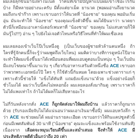
ผมเลยลุกขึ้นมานั่งหาในเน็ต ว่าคนที่เขามีปัญหาแบบผมเขาใช้อะไรกัน
บ้าง ก็มีหลายอย่างนะครับ มีตั้งแต่ยาเม็ด ยานวด (พอผมอ่านถึงยานวด
ผมถึงกะขำก๊าก เพราะเขาบอกว่าให้นวดที่ “น้องชาย” ของคุณ พอมันเริ่ม
อุ่น มันจะทำให้ “น้องชาย” ของคุณแข็งตัวดีขึ้น ผมได้ยินมาว่า นวดยา
ตัวนี่ก็เหมือนเอาเคาน์เตอร์เพนทาที่ “น้องชาย” ของคุณ ไม่แสบตายก็ให้
มันรู้ไป!!!) อ่าน ๆ ไปยังไม่เจอตัวไหนหรือวิธีไหนที่ทำให้ผมเชื่อเลย
ผมเลยลองเข้าเว็บโป๊เว็บหนึ่งดู (เป็นเว็บของผู้ชายหัวล้านคนหนึ่ง ถ้า
ใครที่รู้จักคนนี้ก็จะรู้ว่าผมพูดถึงเว็บไหน) ผมคิดว่าบางทีการดูหนังโป๊อาจ
จะทำให้ผมแข็งขึ้นมาได้เหมือนตอนที่ผมแอบดูตอนเป็นหนุ่ม ๆ ในเว็บมัน
มีแถบโฆษณาขึ้นมาแว่บ ๆ เกี่ยวกับอาหารเสริมตัวหนึ่งชื่อ
ACE
เขาบอก
ว่าพวกพระเอกหนังโป๊ ใคร ๆ ก็ใช้ตัวนี้กันหมด โดยเฉพาะช่วงดาราแก่ ๆ
เพราะตัวนี้ช่วยให้ “แข็งได้ทันที แถมยังแข็งนาน”ด้วย แข็งอย่างน้อยก็
ชั่วโมงได้ ผมว่าเว็บนี้คงไม่หลอกมั้ง ผมเลยลองสั่งมากินดู เพราะราคาก็
ไม่ได้แพงเท่าไร ถ้าไม่ได้ผลก็ไม่เสียหายอะไร
ไม่กี่วันหลังจากสั่ง
ACE
ก็ถูกจัดส่งมาให้ผมถึงบ้าน
แล้วราคาก็ถูกมาก
ด้วย (รับรองเมียจับไม่ได้แน่นอนว่าผมเอาเงินมาซื้อนี่) ผมแอบหวังลึก ๆ
ว่า
ACE
จะช่วยผมได้ ผมอ่านรายละเอียด เขาบอกว่าให้กินแคปซูลตัวนี้
ก่อนมีเพศสัมพันธ์ 30 นาที (“น้องชาย” คุณจะแข็งและพร้อมใช้งานทันที)
เนื่องจาก
เลือดจะหมุนเวียนดีขึ้นและสม่ำเสมอ จึงทำให้
ACE
มี
ประสิทธิภาพดีตัวอื่นกว่าถึง 20 เท่า