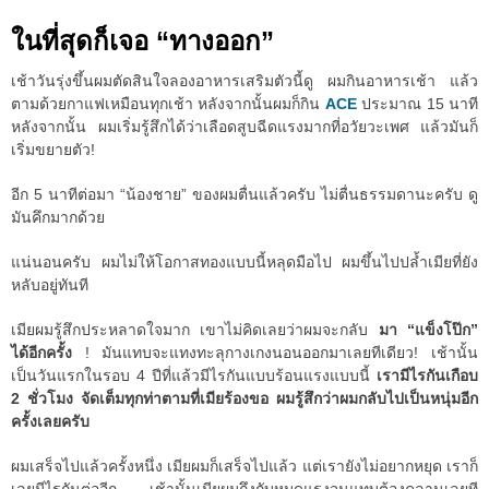
ในที่สุดก็เจอ “ทางออก”
เช้าวันรุ่งขึ้นผมตัดสินใจลองอาหารเสริมตัวนี้ดู ผมกินอาหารเช้า แล้ว
ตามด้วยกาแฟเหมือนทุกเช้า หลังจากนั้นผมก็กิน
ACE
ประมาณ 15 นาที
หลังจากนั้น ผมเริ่มรู้สึกได้ว่าเลือดสูบฉีดแรงมากที่อวัยวะเพศ แล้วมันก็
เริ่มขยายตัว!
อีก 5 นาทีต่อมา “น้องชาย” ของผมตื่นแล้วครับ ไม่ตื่นธรรมดานะครับ ดู
มันคึกมากด้วย
แน่นอนครับ ผมไม่ให้โอกาสทองแบบนี้หลุดมือไป ผมขึ้นไปปล้ำเมียที่ยัง
หลับอยู่ทันที
เมียผมรู้สึกประหลาดใจมาก เขาไม่คิดเลยว่าผมจะกลับ
มา “แข็งโป๊ก”
ได้อีกครั้ง
! มันแทบจะแทงทะลุกางเกงนอนออกมาเลยทีเดียว! เช้านั้น
เป็นวันแรกในรอบ 4 ปีที่แล้วมีไรกันแบบร้อนแรงแบบนี้
เรามีไรกันเกือบ
2 ชั่วโมง จัดเต็มทุกท่าตามที่เมียร้องขอ ผมรู้สึกว่าผมกลับไปเป็นหนุ่มอีก
ครั้งเลยครับ
ผมเสร็จไปแล้วครั้งหนึ่ง เมียผมก็เสร็จไปแล้ว แต่เรายังไม่อยากหยุด เราก็