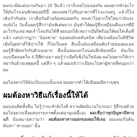
ผมกะเมียแต่งงานกันมา 20 ปีแล้ว เราก็เลยไปฉลองกัน ผมอยากทำอะไร
ให้มันโรแมนติกหน่อยปีนี้ ผมเลยพาไปกินอาหารที่โรงแรมหรู แล้วก็ไป
เต้นรำกันต่อ เราดื่มกันด้วยนิดหน่อยครับ คงเดาไม่ยากใช่ไหมว่ามันจะ
จบยังไง วันนั้นผมรู้สึกว่ามันพิเศษมาก มันทำให้ผมรู้สึกเหมือนคืนแรกที่มี
อะไรกันเลย พอเล้าโลมกันได้ที่ ผมบอกได้เลยว่าเมียก็พร้อมให้ผมใส่เต็มที่
แล้ว แต่ปรากฏว่า “น้องชาย” ของผมมันหลับสนิท เหี่ยวเหมือนไม่มีชีวิต
เมียก็อุตส่าห์ใช้ปากให้ ก็ไม่เป็นผล คืนนั้นมันเหมือนฝันร้ายของผมเลย
ผมรู้สึกผิดหวังกับตัวเองมาก คืนนั้นผมแยกไปนอนอีกห้องหนึ่ง มันเป็น
แบบนี่ตลอดใน 4 ปีที่ผ่านมา ผมรู้ว่าเมียก็เซ็งไม่ใช่น้อย ผมไม่อยากให้เรา
หย่ากันด้วยเหตุผลนี้ แต่ลึก ๆ แล้วผมกลัวว่าเมียจะไปหาผู้ชายที่หนุ่มกว่า
ผม
ผมไม่อยากให้มันเป็นแบบนั้นเลย ผมอยากทำให้เมียผมมีความสุข
ผมต้องหาวิธีแก้เรื่องนี้ให้ได้
ผมนอนคิดทั้งคืน ไม่รู้ว่าจะทำยังไงดี ความคิดมันวนไปวนมา รู้สึกแย่ด้วย
ผมไม่อยากเสื่อมสมรรถภาพตั้งแต่อายุแค่นี้เอง
ผมเชื่อว่าทุกปัญหามีทาง
แก้
นั่นหมายความว่า
ผมต้องหาทางออกของผมให้เจอ
ผมเลยเริ่มต้น
ค้นหา “ทางออก” นั้น