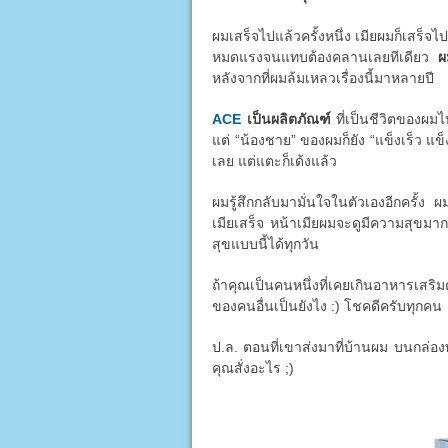
ผมเสร็จไปแล้วครั้งหนึ่ง เมียผมก็เสร็จไป
หมดแรงจนแทบต้องคลานเลยทีเดียว
ผ
หลังจากที่ผมล้มเหลวเรื่องนี้มาหลายปี
ACE
เป็นผลิตภัณฑ์
ที่เป็นชีวิตของผมไ
แต่ “น้องชาย” ของผมก็ยัง “แข็งเร็ว แข็
เลย แต่แตะก็เด้งแล้ว
ผมรู้สึกกลับมามั่นใจในตัวเองอีกครั้ง ผ
เมียเสร็จ หน้าเมียผมจะดูมีความสุขมาก
สุขแบบนี้ได้ทุกวัน
ถ้าคุณเป็นคนหนึ่งที่เคยเกินอาหารเสริม
ของคนอื่นเป็นยังไง :) โชคดีครับทุกคน
ป.ล. ตอนที่เขาส่งมาที่บ้านผม บนกล่องพ
คุณสั่งอะไร ;)