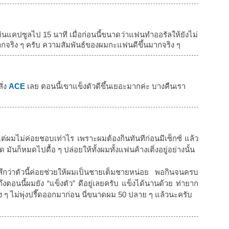
จากกินแคปซูลไป 15 นาที เมื่อก่อนนี้ขนาดว่าแฟนทำออรัลให้ยังไม่
ากจริง ๆ ครับ ความสัมพันธ์ของผมกะแฟนดีขึ้นมากจริง ๆ
ั่ง
ACE
เลย ตอนนี้เขาแข็งตัวดีขึ้นเยอะมากค่ะ บางคืนเรา
แต่ผมไม่ค่อยชอบเท่าไร เพราะผมต้องกินทันทีก่อนมีเซ็กซ์ แล้ว
 มันก็หมดไปดื้อ ๆ ปล่อยให้ทั้งผมทั้งแฟนค้างเติ่งอยู่อย่างนั้น
สึกว่าตัวนี้ค่อยช่วยให้ผมเป็นชายเต็มชายหน่อย พอกินจนครบ
งตอนนี้ผมยัง “แข็งตัว” ดีอยู่เลยครับ แข็งได้นานด้วย ท่ายาก
มง ๆ ไม่พุ่งปรี๊ดออกมาก่อน นี่ขนาดผม 50 ปลาย ๆ แล้วนะครับ