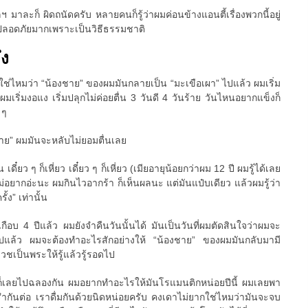
 มาละก็ ผิดถนัดครับ หลายคนก็รู้ว่าผมค่อนข้างแอนตี้เรื่องพวกนี้อยู่
ที่ปลอดภัยมากเพราะเป็นวิธีธรรมชาติ
ึง
วใช่ไหมว่า “น้องชาย” ของผมมันกลายเป็น “มะเขือเผา” ไปแล้ว ผมเริ่ม
มเริ่มงอแง เริ่มปลุกไม่ค่อยตื่น 3 วันดี 4 วันร้าย วันไหนอยากแข็งก็
 ๆ
ชาย” ผมมันจะหลับไม่ยอมตื่นเลย
น เดี๋ยว ๆ ก็เหี่ยว เดี๋ยว ๆ ก็เหี่ยว (เมียอายุน้อยกว่าผม 12 ปี ผมรู้ได้เลย
ม่อยากอ่ะนะ ผมกินไวอากร้า ก็เห็นผลนะ แต่มันแป๋บเดียว แล้วผมรู้ว่า
้ง” เท่านั้น
เกือบ 4 ปีแล้ว ผมยังจำคืนวันนั้นได้ มันเป็นวันที่ผมตัดสินใจว่าผมจะ
ต่อไปแล้ว ผมจะต้องทำอะไรสักอย่างให้ “น้องชาย” ของผมมันกลับมามี
บวชเป็นพระให้รู้แล้วรู้รอดไป
ก็เลยไปฉลองกัน ผมอยากทำอะไรให้มันโรแมนติกหน่อยปีนี้ ผมเลยพา
รำกันต่อ เราดื่มกันด้วยนิดหน่อยครับ คงเดาไม่ยากใช่ไหมว่ามันจะจบ