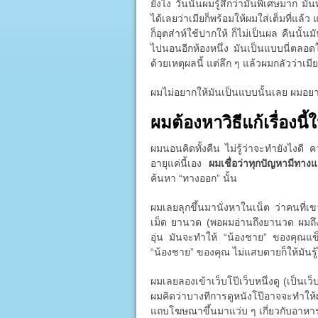
ยังไง วันนั้นผมรู้สึกว่ามันพิเศษมาก มั
ได้เลยว่าเมียก็พร้อมให้ผมใส่เต็มที่แล้
ก็อุตส่าห์ใช้ปากให้ ก็ไม่เป็นผล คืนนั้
ไปนอนอีกห้องหนึ่ง มันเป็นแบบนี่ตลอดใน
ด้วยเหตุผลนี้ แต่ลึก ๆ แล้วผมกลัวว่าเมี
ผมไม่อยากให้มันเป็นแบบนั้นเลย ผมอย
ผมต้องหาวิธีแก้เรื่องนี้ใ
ผมนอนคิดทั้งคืน ไม่รู้ว่าจะทำยังไงดี
อายุแค่นี้เอง
ผมเชื่อว่าทุกปัญหามีทาง
ค้นหา “ทางออก” นั้น
ผมเลยลุกขึ้นมานั่งหาในเน็ต ว่าคนที่เ
เม็ด ยานวด (พอผมอ่านถึงยานวด ผมถึง
อุ่น มันจะทำให้ “น้องชาย” ของคุณแข็ง
“น้องชาย” ของคุณ ไม่แสบตายก็ให้มันรู้ไ
ผมเลยลองเข้าเว็บโป๊เว็บหนึ่งดู (เป็นเว็บ
ผมคิดว่าบางทีการดูหนังโป๊อาจจะทำให
แถบโฆษณาขึ้นมาแว่บ ๆ เกี่ยวกับอาหารเ