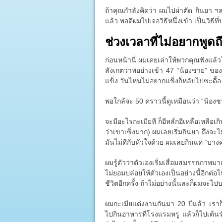
ถ้าคุณกำลังคิดว่า ผมไปผ่าตัด กินยา ฯลฯ
แล้ว พอดีผมไปเจอวิธีหนึ่งเข้า เป็นวิธี
ช่วงเวลาที่ไม่อยากพูดถ
ก่อนหน้านี่ ผมเคยเล่าให้พวกคุณฟังแล้
สังเกตว่าพอย่างเข้า 47 “น้องชาย” ของผ
แข็ง วันไหนไม่อยากแข็งก็หลับไปซะดื้อ
พอใกล้จะ 50 คราวนี้ดูเหมือนว่า “น้อง
จะมีอะไรกะเมียที ก็อีหลั่กอีเหลื่อเหลือเกิ
ว่าเขาเซ็งมาก) ผมเลยเริ่มกินยา ถึงจะไ
มันไม่ดีกับหัวใจด้วย ผมเลยกินแค่ “บางครั
ผมรู้ตัวว่าตัวเองเริ่มเสื่อมสมรรถภาพมา
ไม่ยอมปล่อยให้ตัวเองเป็นอย่างนี้อีก
ชีวิตอีกครั้ง ถ้าไม่อย่างนั้นละก็ผมจะไป
ผมกะเมียแต่งงานกันมา 20 ปีแล้ว เรา
ไปกินอาหารที่โรงแรมหรู แล้วก็ไปเต้น