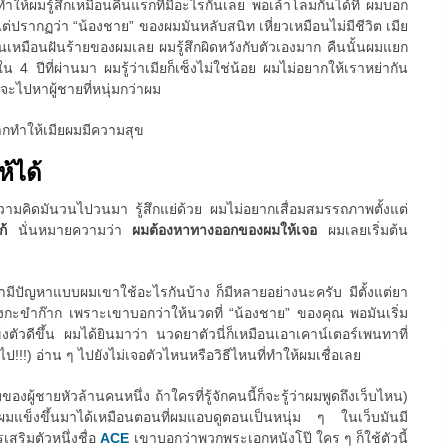
นทำให้ผมรู้สึกเหมือนคืนแรกที่มีอะไรกันเลย พอเล้าโลมกันได้ที่ ผมบอก
ว แต่ปรากฏว่า “น้องชาย” ของผมมันหลับสนิท เหี่ยวเหมือนไม่มีชีวิต เมีย
นมันเหมือนฝันร้ายของผมเลย ผมรู้สึกผิดหวังกับตัวเองมาก คืนนั้นผมแยก
 4 ปีที่ผ่านมา ผมรู้ว่าเมียก็เซ็งไม่ใช่น้อย ผมไม่อยากให้เราหย่ากัน
ยจะไปหาผู้ชายที่หนุ่มกว่าผม
ากทำให้เมียผมมีความสุข
ห้ได้
 ความคิดมันวนไปวนมา รู้สึกแย่ด้วย ผมไม่อยากเสื่อมสมรรถภาพตั้งแต่
แก้
นั่นหมายความว่า
ผมต้องหาทางออกของผมให้เจอ
ผมเลยเริ่มต้น
ขามีปัญหาแบบผมเขาใช้อะไรกันบ้าง ก็มีหลายอย่างนะครับ มีตั้งแต่ยา
กะขำก๊าก เพราะเขาบอกว่าให้นวดที่ “น้องชาย” ของคุณ พอมันเริ่ม
ตัวดีขึ้น ผมได้ยินมาว่า นวดยาตัวนี่ก็เหมือนเอาเคาน์เตอร์เพนทาที่
ป!!!) อ่าน ๆ ไปยังไม่เจอตัวไหนหรือวิธีไหนที่ทำให้ผมเชื่อเลย
ของผู้ชายหัวล้านคนหนึ่ง ถ้าใครที่รู้จักคนนี้ก็จะรู้ว่าผมพูดถึงเว็บไหน)
้ผมแข็งขึ้นมาได้เหมือนตอนที่ผมแอบดูตอนเป็นหนุ่ม ๆ ในเว็บมันมี
สริมตัวหนึ่งชื่อ
ACE
เขาบอกว่าพวกพระเอกหนังโป๊ ใคร ๆ ก็ใช้ตัวนี้