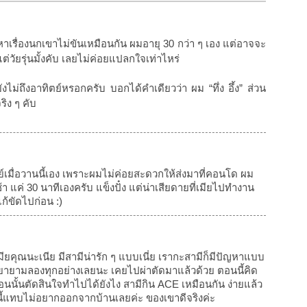
เรื่องนกเขาไม่ขันเหมือนกัน ผมอายุ 30 กว่า ๆ เอง แต่อาจจะ
แต่วัยรุ่นมั้งคับ เลยไม่ค่อยแปลกใจเท่าไหร่
ยังไม่ถึงอาทิตย์หรอกครับ บอกได้คำเดียวว่า ผม “ทึ่ง อึ้ง” ส่วน
ริง ๆ คับ
ย์เมื่อวานนี้เอง เพราะผมไม่ค่อยสะดวกให้ส่งมาที่คอนโด ผม
 แค่ 30 นาทีเองครับ แข็งปั๋ง แต่น่าเสียดายที่เมียไปทำงาน
ก้ขัดไปก่อน :)
มียคุณนะเนีย มีสามีน่ารัก ๆ แบบเนี่ย เรากะสามีก็มีปัญหาแบบ
ก็พยายามลองทุกอย่างเลยนะ เคยไปผ่าตัดมาแล้วด้วย ตอนนี้คิด
้ตอนนั้นตัดสินใจทำไปได้ยังไง สามีกิน ACE เหมือนกัน ง่ายแล้ว
ี้แทบไม่อยากออกจากบ้านเลยค่ะ ของเขาดีจริงค่ะ