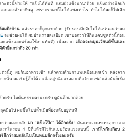
ัวนี้ช่วยให้ “แข็งได้ทันที แถมยังแข็งนาน”ด้วย แข็งอย่างน้อยก็
มเลยลองสั่งมากินดู เพราะราคาก็ไม่ได้แพงเท่าไร ถ้าไม่ได้ผลก็ไม่เสีย
ให้ผมถึงบ้าน
แล้วราคาก็ถูกมากด้วย (รับรองเมียจับไม่ได้แน่นอนว่าผม
CE
จะช่วยผมได้ ผมอ่านรายละเอียด เขาบอกว่าให้กินแคปซูลตัวนี้ก่อน
ณจะแข็งและพร้อมใช้งานทันที) เนื่องจาก
เลือดจะหมุนเวียนดีขึ้นและ
ตัวอื่นกว่าถึง 20 เท่า
”
ริมตัวนี้ดู ผมกินอาหารเช้า แล้วตามด้วยกาแฟเหมือนทุกเช้า หลังจาก
ั้น ผมเริ่มรู้สึกได้ว่าเลือดสูบฉีดแรงมากที่อวัยวะเพศ แล้วมันก็เริ่ม
ล้วครับ ไม่ตื่นธรรมดานะครับ ดูมันคึกมากด้วย
มือไป ผมขึ้นไปปล้ำเมียที่ยังหลับอยู่ทันที
เลยว่าผมจะกลับ
มา “แข็งโป๊ก” ได้อีกครั้ง
! มันแทบจะแทงทะลุกางเกง
ันแรกในรอบ 4 ปีที่แล้วมีไรกันแบบร้อนแรงแบบนี้
เรามีไรกันเกือบ 2
มรู้สึกว่าผมกลับไปเป็นหนุ่มอีกครั้งเลยครับ