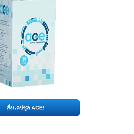
สั่งแคปซูล ACE!