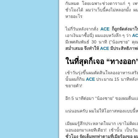
กันหมด โดยเฉพาะช่วงดาราแก่ ๆ เพราะต
ชั่วโมงได้ ผมว่าเว็บนี้คงไม่หลอกมั้ง ผ
หายอะไร
ไม่กี่วันหลังจากสั่ง
ACE
ก็ถูกจัดส่งมา
เอาเงินมาซื้อนี่) ผมแอบหวังลึก ๆ ว่า
A
มีเพศสัมพันธ์ 30 นาที (“น้องชาย” คุ
สม่ำเสมอ จึงทำให้
ACE
มีประสิทธิภาพดี
ในที่สุดก็เจอ “ทางออก
เช้าวันรุ่งขึ้นผมตัดสินใจลองอาหารเส
นั้นผมก็กิน
ACE
ประมาณ 15 นาทีหลังจากน
ขยายตัว!
อีก 5 นาทีต่อมา “น้องชาย” ของผมตื่นแ
แน่นอนครับ ผมไม่ให้โอกาสทองแบบนี้หลุด
เมียผมรู้สึกประหลาดใจมาก เขาไม่คิด
นอนออกมาเลยทีเดียว! เช้านั้น เป็นว
ชั่วโมง จัดเต็มทุกท่าตามที่เมียร้องขอ ผ